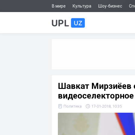
В мире
Культура
Шоу-бизнес
Сп
Шавкат Мирзиёев 
видеоселекторное
Политика
17-01-2018, 10:35