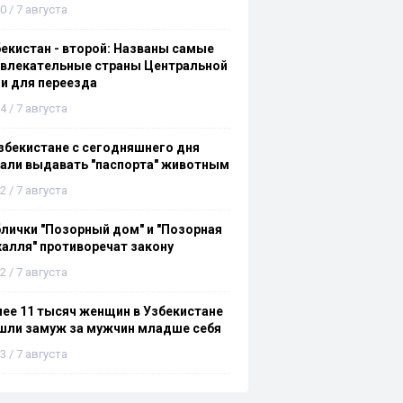
0 / 7 августа
екистан - второй: Названы самые
ивлекательные страны Центральной
и для переезда
4 / 7 августа
збекистане с сегодняшнего дня
али выдавать "паспорта" животным
2 / 7 августа
лички "Позорный дом" и "Позорная
алля" противоречат закону
2 / 7 августа
ее 11 тысяч женщин в Узбекистане
шли замуж за мужчин младше себя
3 / 7 августа