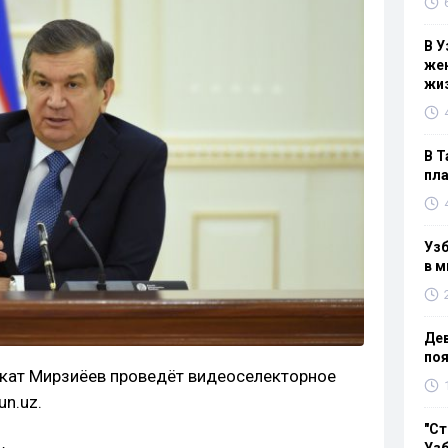
В У
жен
жи
В Т
пла
Узб
в м
Дев
поя
вкат Мирзиёев проведёт видеоселекторное
n.uz.
"Ст