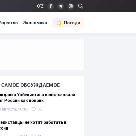
O‘Z
бщество
Экономика
Погода
САМОЕ ОБСУЖДАЕМОЕ
жданка Узбекистана использовала
г России как коврик
3 августа, 10:18
85
екистанцы не хотят работать в
ссии