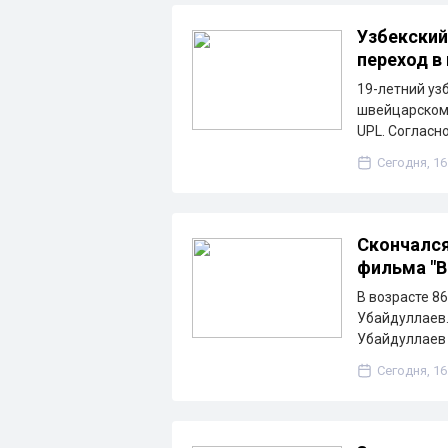
Узбекский
переход в
19-летний уз
швейцарскому
UPL. Согласн
Сегодня, 16
Скончался
фильма "В
В возрасте 8
Убайдуллаев.
Убайдуллаев
Сегодня, 16