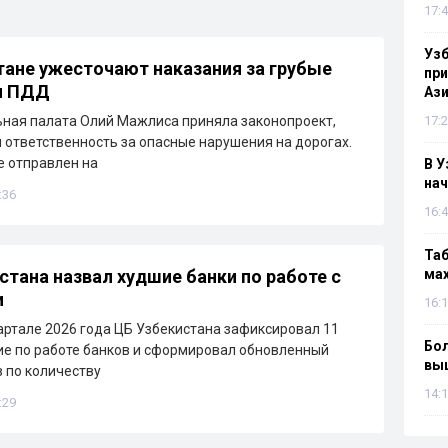
17:4
Узб
тане ужесточают наказания за грубые
пр
я ПДД
Ази
ная палата Олий Мажлиса приняла законопроект,
17:2
ответственность за опасные нарушения на дорогах.
 отправлен на
В У
нач
:36
16:4
Таб
стана назвал худшие банки по работе с
мах
и
16:1
артале 2026 года ЦБ Узбекистана зафиксировал 11
Бол
е по работе банков и сформировал обновленный
вы
в по количеству
14:1
:29