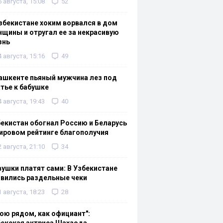
6 августа, 15:08
52
збекистане хоким ворвался в дом
щины и отругал ее за некрасивую
знь
4 августа, 15:16
49
ашкенте пьяный мужчина лез под
тье к бабушке
4 августа, 19:43
40
екистан обогнал Россию и Беларусь
ировом рейтинге благополучия
2 августа, 21:10
34
ушки платят сами: В Узбекистане
вились раздельные чеки
1 августа, 18:23
28
ою рядом, как официант":