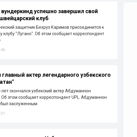
 вундеркинд успешно завершил свой
 швейцарский клуб
бекский защитник Бехруз Каримов присоединится к
 клубу "Лугано". Об этом сообщает корреспондент
о
:40
 главный актер легендарного узбекского
атан"
6-лет скончался узбекский актер Абдуманнон
 Об этом сообщает корреспондент UPL. Абдуманнон
 был заслуженным
:21