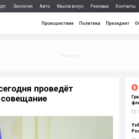
орт
Экология
Авто
Мысли вслух
Реклама
Контакты
Происшествия
Политика
Президент
О
сегодня проведёт
 совещание
Гра
фла
Узб
Ро