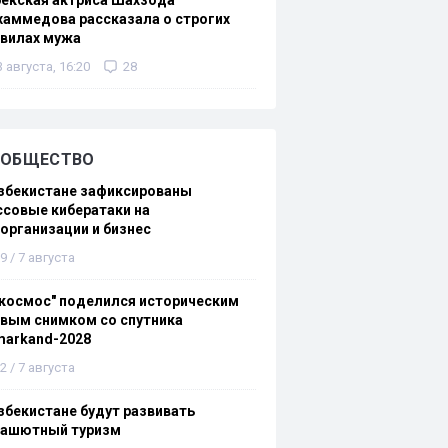
екская актриса Шахзода
аммедова рассказала о строгих
авилах мужа
3 августа, 16:20
28
ОБЩЕСТВО
збекистане зафиксированы
совые кибератаки на
организации и бизнес
9 / 7 августа
космос" поделился историческим
вым снимком со спутника
markand-2028
2 / 7 августа
збекистане будут развивать
рашютный туризм