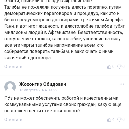
власти, привели к голоду в Афганистане.
Талибы не пожелали получить власть поэтапно, путем
демократических переговоров и процедур, как это и
было предусмотрено договорами с режимом Ашрафа
Гани, и вот итог жадность и властолюбие талибов губят
миллионы людей в Афганистане. Безответственность,
отступление от клятв, властолюбие, упование на силу
все эти черты талибов напоминание всем кто
собирается поверить талибам, и заключать с ними
какие-либо договора.
Ответить
0
0
Жохонгир Обидович
16 августа 2024 09:56
РУз не может обеспечить работой и качественными
коммунальными услугами своих граждан, какую еще
он должен нести ответственность?
Ответить
4
0