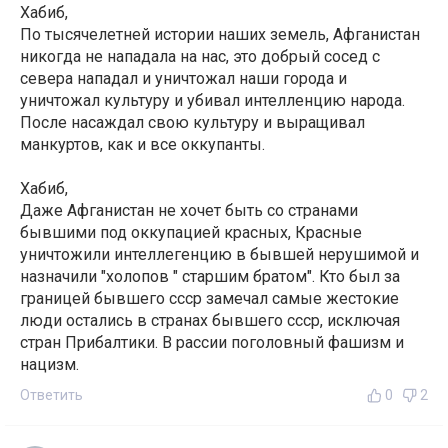
Хабиб,
По тысячелетней истории наших земель, Афганистан
никогда не нападала на нас, это добрый сосед с
севера нападал и уничтожал наши города и
уничтожал культуру и убивал интелленцию народа.
После насаждал свою культуру и выращивал
манкуртов, как и все оккупанты.
Хабиб,
Даже Афганистан не хочет быть со странами
бывшими под оккупацией красных, Красные
уничтожили интеллегенцию в бывшей нерушимой и
назначили "холопов " старшим братом". Кто был за
границей бывшего ссср замечал самые жестокие
люди остались в странах бывшего ссср, исключая
стран Прибалтики. В рассии поголовный фашизм и
нацизм.
Ответить
0
2