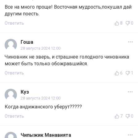
Все на много проще! Восточная мудрость,покушал дай
другим поесть.
Ответить
8
0
Гоша
28 августа 2024 12:00
Чиновник не зверь, и страшнее голодного чиновника
может быть только обожравшийся.
Ответить
6
1
Куз
28 августа 2024 12:00
Когда андижанского уберут?????
Ответить
7
0
Чипыжик Манавията