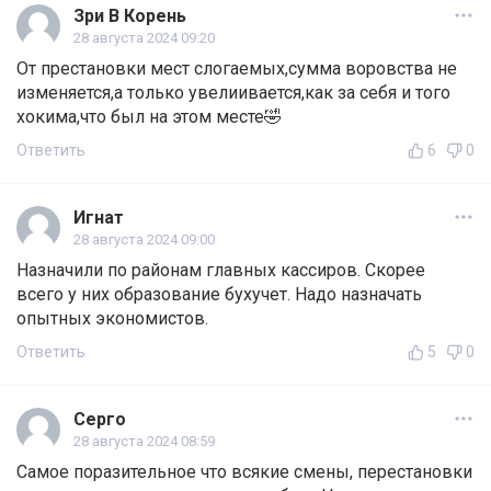
Зри В Корень
28 августа 2024 09:20
От престановки мест слогаемых,сумма воровства не
изменяется,а только увелиивается,как за себя и того
хокима,что был на этом месте🤣
Ответить
6
0
Игнат
28 августа 2024 09:00
Назначили по районам главных кассиров. Скорее
всего у них образование бухучет. Надо назначать
опытных экономистов.
Ответить
5
0
Серго
28 августа 2024 08:59
Самое поразительное что всякие смены, перестановки