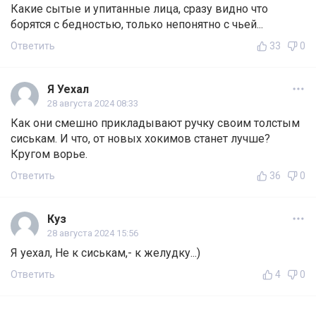
Какие сытые и упитанные лица, сразу видно что
борятся с бедностью, только непонятно с чьей...
Ответить
33
0
Я Уехал
28 августа 2024 08:33
Как они смешно прикладывают ручку своим толстым
сиськам. И что, от новых хокимов станет лучше?
Кругом ворье.
Ответить
36
0
Куз
28 августа 2024 15:56
Я уехал, Не к сиськам,- к желудку...)
Ответить
4
0