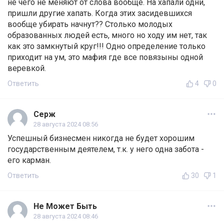
не чего не меняют от слова вообще. На хапали одни,
пришли другие хапать. Когда этих засидевшихся
вообще убирать начнут?? Столько молодых
образованных людей есть, много но ходу им нет, так
как это замкнутый круг!!! Одно определение только
приходит на ум, это мафия где все повязыны одной
веревкой.
Ответить
4
0
Серж
28 августа 2024 08:56
Успешный бизнесмен никогда не будет хорошим
государственным деятелем, т.к. у него одна забота -
его карман.
Ответить
30
1
Не Может Быть
28 августа 2024 08:46