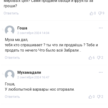
мировых цен? Сами продаём овощи и фрукты за
гроши?
Ответить
0
9
Гоша
2 сентября 2024 14:04
Муха ма дал,
тебя кто спрашивает ? ты что ли продаёшь ? Тебе и
продать то нечего Что было всё Забрали ..
Ответить
6
2
Мухамадали
2 сентября 2024 16:47
Гоша,
У любопытной варвары нос оторвали.
Ответить
0
2