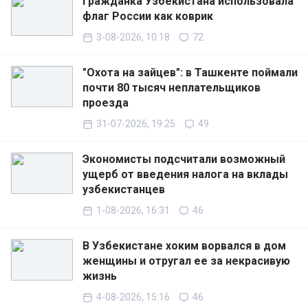
Гражданка Узбекистана использовала
флаг России как коврик
3-08-2026, 10:18
72
"Охота на зайцев": в Ташкенте поймали
почти 80 тысяч неплательщиков
проезда
31-07-2026, 19:25
49
Экономисты подсчитали возможный
ущерб от введения налога на вклады
узбекистанцев
1-08-2026, 16:31
46
В Узбекистане хоким ворвался в дом
женщины и отругал ее за некрасивую
жизнь
4-08-2026, 15:16
46