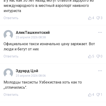
а у нас как 30 лет назад могут отвезти задорого из
международного в местный аэропорт наивного
интуриста
Ответить
4
3
АликТашкентский
25 апреля 2026 08:38
Официальное такси изначально цену заряжает. Вот
люди и бегут от них
Ответить
5
0
Эдуард Цой
25 апреля 2026 08:06
Молодцы таксисты Узбекистана хоть как то
,,отличились".
Ответить
4
1