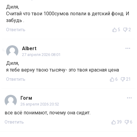
Диля,
Считай что твои 1000сумов попали в детский фонд. И
забудь .
Ответить
5
2
Albert
27 апреля 2026 08:01
Диля,
я тебе верну твою тысячу- это твоя красная цена
Ответить
6
21
Гогм
26 апреля 2026 20:52
все всё понимают, почему она сидит.
Ответить
39
6