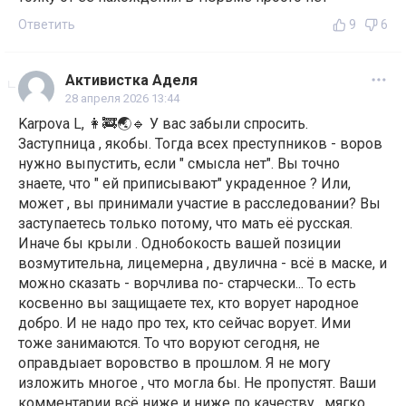
Ответить
9
6
Активистка Аделя
28 апреля 2026 13:44
Karpova L, 👩‍🚒🌏🔹 У вас забыли спросить.
Заступница , якобы. Тогда всех преступников - воров
нужно выпустить, если " смысла нет". Вы точно
знаете, что " ей приписывают" украденное ? Или,
может , вы принимали участие в расследовании? Вы
заступаетесь только потому, что мать её русская.
Иначе бы крыли . Однобокость вашей позиции
возмутительна, лицемерна , двулична - всё в маске, и
можно сказать - ворчлива по- старчески... То есть
косвенно вы защищаете тех, кто ворует народное
добро. И не надо про тех, кто сейчас ворует. Ими
тоже занимаются. То что воруют сегодня, не
оправдыает воровство в прошлом. Я не могу
изложить многое , что могла бы. Не пропустят. Ваши
комментарии всё ниже и ниже по качеству , мягко