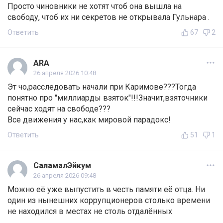
Просто чиновники не хотят чтоб она вышла на
свободу, чтоб их ни секретов не открывала Гульнара .
Ответить
67
2
ARA
26 апреля 2026 10:48
Эт чо,расследовать начали при Каримове???Тогда
понятно про "миллиарды взяток"!!!Значит,взяточники
сейчас ходят на свободе???
Все движения у нас,как мировой парадокс!
Ответить
51
1
СаламалЭйкум
26 апреля 2026 09:48
Можно её уже выпустить в честь памяти её отца. Ни
один из нынешних коррупционеров столько времени
не находился в местах не столь отдалённых