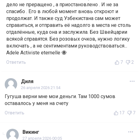
дело не преращено , а приостановлено . И не за
спасибо . Его в любой момент вновь откроют и
продолжат. И также суд Узбекистана сам может
справиться, и отправить её надолго в места не столь
отдалённые, куда она и заслужила. Без Швейцарии
всякой справятся. Без розовых очков, нужно логику
включать , а не сентиментами руководствоваться...
Adele Activiste eternelle 🐝
Ответить
7
2
Диля
26 апреля 2026 21:54
Гугуша верни мне мои деньги. Там 1000 сумов
оставалось у меня на счету
Ответить
17
7
Викинг
27 апреля 2026 00:05