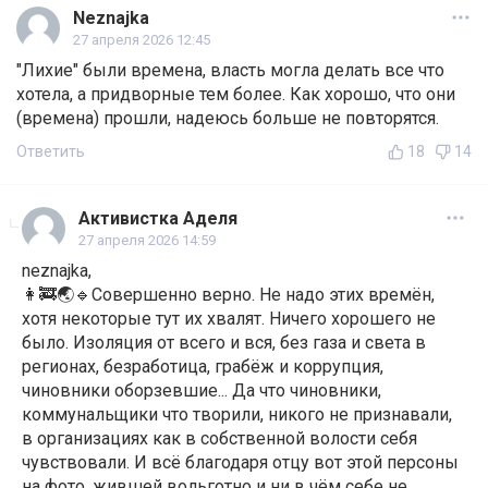
Neznajka
27 апреля 2026 12:45
"Лихие" были времена, власть могла делать все что
хотела, а придворные тем более. Как хорошо, что они
(времена) прошли, надеюсь больше не повторятся.
Ответить
18
14
Активистка Аделя
27 апреля 2026 14:59
neznajka,
👩‍🚒🌏🔹Совершенно верно. Не надо этих времён,
хотя некоторые тут их хвалят. Ничего хорошего не
было. Изоляция от всего и вся, без газа и света в
регионах, безработица, грабёж и коррупция,
чиновники оборзевшие... Да что чиновники,
коммунальщики что творили, никого не признавали,
в организациях как в собственной волости себя
чувствовали. И всё благодаря отцу вот этой персоны
на фото, жившей вольготно и ни в чём себе не