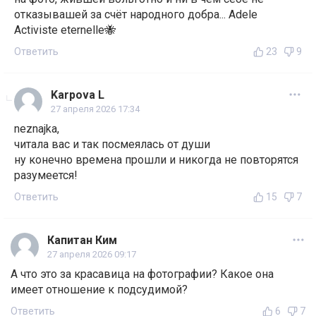
отказывашей за счёт народного добра... Adele
Activiste eternelle🐝
Ответить
23
9
Karpova L
27 апреля 2026 17:34
neznajka,
читала вас и так посмеялась от души
ну конечно времена прошли и никогда не повторятся
разумеется!
Ответить
15
7
Капитан Ким
27 апреля 2026 09:17
А что это за красавица на фотографии? Какое она
имеет отношение к подсудимой?
Ответить
6
7