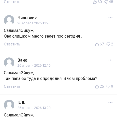
Ответить
60
48
Чипыжик
26 апреля 2026 11:23
СаламалЭйкум,
Она слишком много знает про сегодня .
Ответить
67
2
Вано
26 апреля 2026 12:16
СаламалЭйкум,
Так папа её туда и определил. В чём проблема?
Ответить
25
9
IL IL
26 апреля 2026 13:20
СаламалЭйкум,