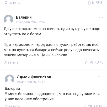
Ответить
6
3
Валерий
26 апреля 2026 12:40
Да уже сколько можно жевать один сухарь уже надо
отпустить ее с богом
При. каримове и народ жил не тужил работаешь все
можно купить на базаре а сейчас репу надо почесать
пенсии мизерные а. Цены аысокие
Ответить
78
40
Эдмон Флогистон
26 апреля 2026 21:40
Валерий,
У меня большое подозрение , что вас подкупили или
у вас весеннее обострение
Ответить
28
19