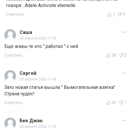
говоря ...Adele Activiste eternelle
Ответить
7
9
Саша
26 апреля 2026 11:53
Ещё живы те кто " работал " с ней
Ответить
38
2
Сергей
26 апреля 2026 11:46
Зато новая статья вышла " Вымогательная взятка"
Страна чудес!
Ответить
40
1
Бек Джан
26 апреля 2026 11:16