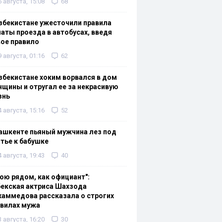
6 августа, 15:08
68
збекистане ужесточили правила
аты проезда в автобусах, введя
ое правило
9 августа, 01:16
62
збекистане хоким ворвался в дом
щины и отругал ее за некрасивую
знь
4 августа, 15:16
52
ашкенте пьяный мужчина лез под
тье к бабушке
4 августа, 19:43
40
ою рядом, как официант":
екская актриса Шахзода
аммедова рассказала о строгих
авилах мужа
3 августа, 16:20
30