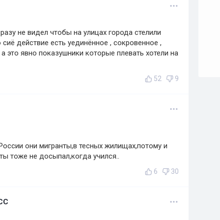
 разу не видел чтобы на улицах города стелили
 сиё действие есть уединённое , сокровенное ,
 а это явно показушники которые плевать хотели на
52
9
России они мигранты,в тесных жилищах,потому и
ты тоже не досыпал,когда учился..
6
30
ХСС