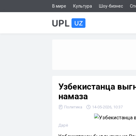
В мире
Культура
Шоу-бизнес
Сп
Узбекистанца выгн
намаза
Политика
14-05-2026, 10:37
Дарё