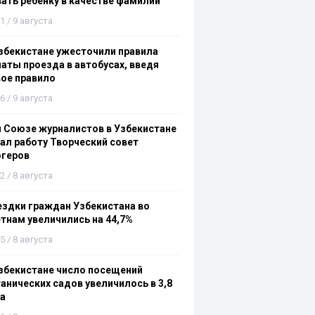
ать ребёнку в качестве фамилии
1 / 9 августа
збекистане ужесточили правила
аты проезда в автобусах, введя
ое правило
6 / 9 августа
 Союзе журналистов в Узбекистане
ал работу Творческий совет
огеров
2 / 8 августа
здки граждан Узбекистана во
тнам увеличились на 44,7%
5 / 8 августа
збекистане число посещений
анических садов увеличилось в 3,8
а