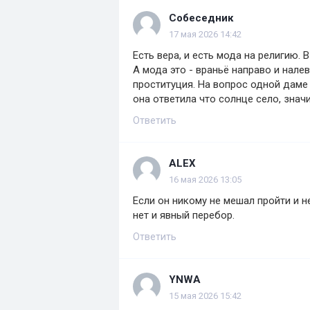
Собеседник
17 мая 2026 14:42
Есть вера, и есть мода на религию.
А мода это - враньё направо и нале
проституция. На вопрос одной даме 
она ответила что солнце село, значит
Ответить
ALEX
16 мая 2026 13:05
Если он никому не мешал пройти и н
нет и явный перебор.
Ответить
YNWA
15 мая 2026 15:42