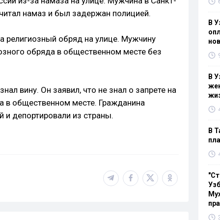
сии из-за намаза на улице. Мужчина в Санкт-
читал намаз и был задержан полицией.
В У
опл
а религиозный обряд на улице. Мужчину
нов
озного обряда в общественном месте без
В У
жен
нал вину. Он заявил, что не знал о запрете на
жи
а в общественном месте. Гражданина
й и депортировали из страны.
В Т
пла
"Ст
Узб
Мух
пр