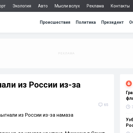
орт
Экология
Авто
Мысли вслух
Реклама
Контакты
Происшествия
Политика
Президент
О
али из России из-за
Гра
фла
65
Узб
Ро