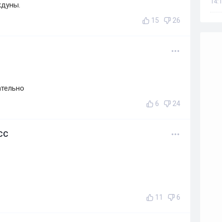
14:1
ждуны.
15
26
ательно
6
24
ХСС
11
6