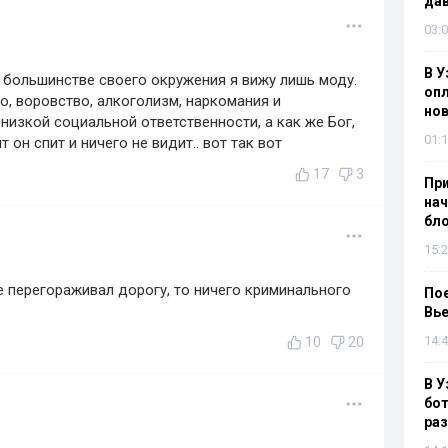
дав
03:0
В У
 В большинстве своего окружения я вижу лишь моду.
опл
во, воровство, алкоголизм, наркомания и
нов
низкой социальной ответственности, а как же Бог,
01:1
 он спит и ничего не видит.. вот так вот
17
3
При
нач
бл
15:2
е перегораживал дорогу, то ничего криминального
Пое
Вье
14:4
10
20
В У
бот
раз