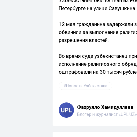
Узбекистанец был выгнан из Рос
Петербурге на улице Савушкина 
12 мая гражданина задержали з
обвинили за выполнение религи
разрешения властей.
Во время суда узбекистанец приз
исполнение религиозного обряд
оштрафовали на 30 тысяч рубле
Новости Узбекистана
Фахрулло Хамидуллаев
Блогер и журналист «UPL.UZ»