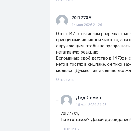
70I777XY
14 мая 2026 21:26
Ответ ИИ: хотя ислам разрешает мо
принципами являются чистота, зако
окружающим, чтобы не превращать 
негативную реакцию.
Вспоминаю своё детство в 1970х и с
него в гостях в кишлаке, он тихо за
молился. Думаю так и сейчас долж
Ответить
Дед Семен
16 мая 2026 21:58
70I777XY,
Ты кто такой? Давай досвидания!
Ответить