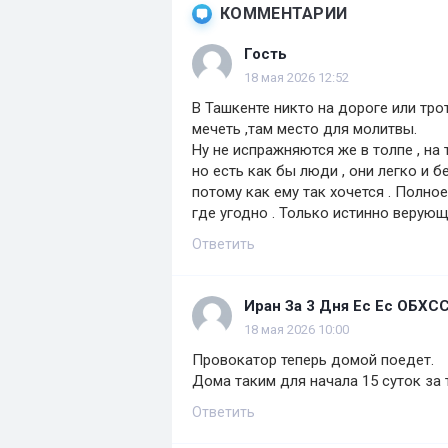
КОММЕНТАРИИ
Гость
18 мая 2026 12:52
В Ташкенте никто на дороге или тро
мечеть ,там место для молитвы.
Ну не испражняются же в толпе , на т
но есть как бы люди , они легко и б
потому как ему так хочется . Полное
где угодно . Только истинно верующ
Ответить
Иран За 3 Дня Ес Ес ОБХС
18 мая 2026 10:00
Провокатор теперь домой поедет.
Дома таким для начала 15 суток за 
Ответить