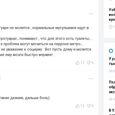
Уз
вос
куп
туаре не молится , нормальные мусульмане идут в
ротуарах , понимают , что для этого есть туалеты ,
ез проблем могут мочиться на перроне метро ,
 не уважение к социуму . Вот пусть дому и молится
ие ему мозги быстро вправят .
У у
17
6
тыс
04:0
С
Пол
обр
эк
такие деяния, дальше боль).
03:3
12
5
В У