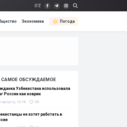
O‘Z
бщество
Экономика
Погода
САМОЕ ОБСУЖДАЕМОЕ
жданка Узбекистана использовала
г России как коврик
3 августа, 10:18
99
екистанцы не хотят работать в
ссии