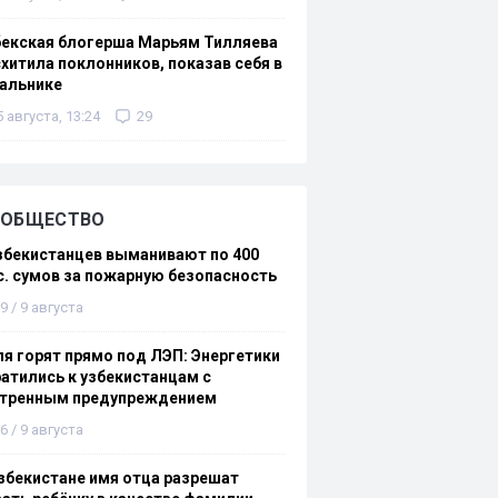
бекская блогерша Марьям Тилляева
хитила поклонников, показав себя в
альнике
5 августа, 13:24
29
ОБЩЕСТВО
збекистанцев выманивают по 400
. сумов за пожарную безопасность
9 / 9 августа
я горят прямо под ЛЭП: Энергетики
атились к узбекистанцам с
стренным предупреждением
6 / 9 августа
збекистане имя отца разрешат