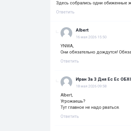
Здесь собрались одни обиженные 
Ответить
Albert
16 мая 2026 15:50
YNWA,
Они обязательно дождутся! Обяз
Ответить
Иран За 3 Дня Ес Ес ОБ
18 мая 2026 09:58
Albert,
Угрожаешь?
Тут главное не надо рваться.
Ответить