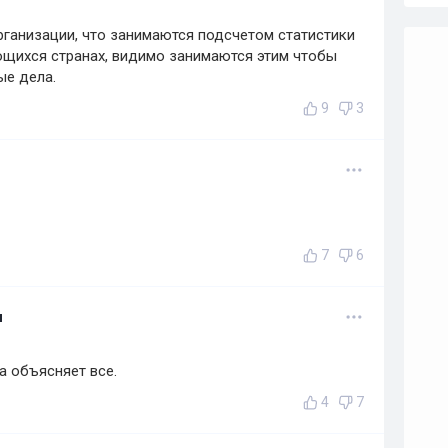
рганизации, что занимаются подсчетом статистики
ющихся странах, видимо занимаются этим чтобы
ые дела.
9
3
7
6
и
а объясняет все.
4
7