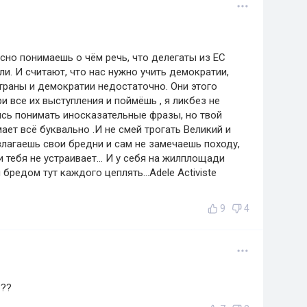
сно понимаешь о чём речь, что делегаты из ЕС
ли. И считают, что нас нужно учить демократии,
 страны и демократии недостаточно. Они этого
и все их выступления и поймёшь , я ликбез не
ись понимать иносказательные фразы, но твой
ет всё буквально .И не смей трогать Великий и
злагаешь свои бредни и сам не замечаешь походу,
 тебя не устраивает... И у себя на жилплощади
 бредом тут каждого цеплять...Adele Activiste
9
4
???