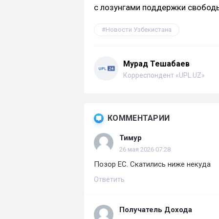
с лозунгами поддержки свобод
Новости Узбекистана
Мурад Тешабаев
Корреспондент «UPL.UZ»
КОММЕНТАРИИ
Тимур
26 мая 2026 07:28
Позор ЕС. Скатились ниже некуда
Ответить
Получатель Дохода