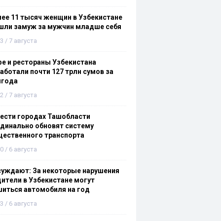
ее 11 тысяч женщин в Узбекистане
шли замуж за мужчин младше себя
3 / 7 августа
е и рестораны Узбекистана
аботали почти 127 трлн сумов за
лгода
2 / 7 августа
ести городах Ташобласти
динально обновят систему
щественного транспорта
0 / 6 августа
суждают: За некоторые нарушения
ители в Узбекистане могут
иться автомобиля на год
3 / 6 августа