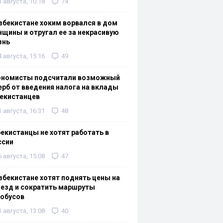
3 августа, 10:18
74
збекистане хоким ворвался в дом
щины и отругал ее за некрасивую
знь
4 августа, 15:16
49
ономисты подсчитали возможный
рб от введения налога на вклады
екистанцев
1 августа, 16:31
48
екистанцы не хотят работать в
ссии
6 августа, 15:08
47
збекистане хотят поднять цены на
езд и сократить маршруты
тобусов
1 августа, 13:08
40