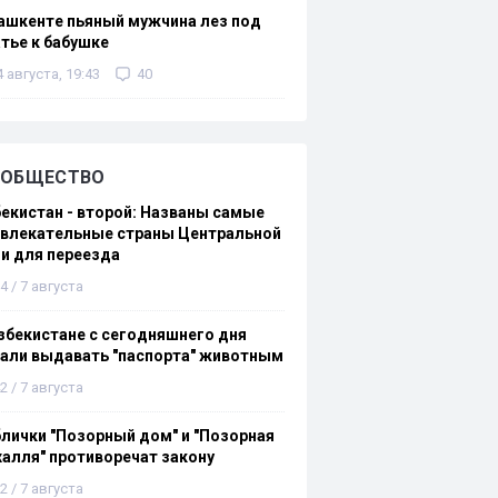
ашкенте пьяный мужчина лез под
тье к бабушке
4 августа, 19:43
40
ОБЩЕСТВО
екистан - второй: Названы самые
ивлекательные страны Центральной
и для переезда
4 / 7 августа
збекистане с сегодняшнего дня
али выдавать "паспорта" животным
2 / 7 августа
лички "Позорный дом" и "Позорная
алля" противоречат закону
2 / 7 августа