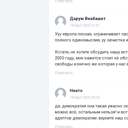
Ответить
Дарум Веабашет
18 мая 2026 21:01
Ууу европа плохая, ограничивает св
полного единомыслия, уу зачистка 
Кстати, не хотите обсудить нашу и
2005 году, мне кажется стоит её об
свободы конечно же которая у нас 
Ответить
Некто
18 мая 2026 20:25
да, демократия она такая ужасно с
можно всё, остальным нельзя! и вот
адептов демократии. верните наш с
Ответить