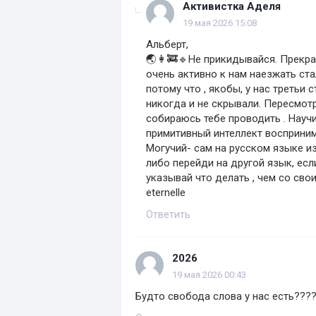
Активистка Аделя
19 мая 2026 15:08
Альберт,
🌏👩‍🚒🔹Не прикидывайся. Прекра
очень активно к нам наезжать ста
потому что , якобы, у нас третьи
никогда и не скрывали. Пересмотр
собираюсь тебе проводить . Науч
примитивный интеллект воспринима
Могучий- сам на русском языке и
либо перейди на другой язык, если
указывай что делать , чем со свои
eternelle
Ответить
2026
19 мая 2026 00:43
Будто свобода слова у нас есть???