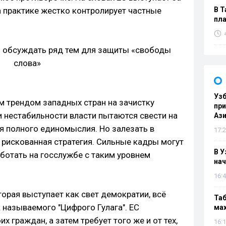
а практике жестко контролирует частные
В Т
пла
Узб
 трендом западных стран на зачистку
пр
и нестабильности власти пытаются свести на
Ази
я полного единомыслия. Но залезать в
17:2
 рискованная стратегия. Сильные кадры могут
В У
аботать на госслужбе с таким уровнем
нач
16:4
оторая выступает как свет демократии, всё
Таб
 называемого "Цифрого Гулага". ЕС
мах
х граждан, а затем требует того же и от тех,
16:1