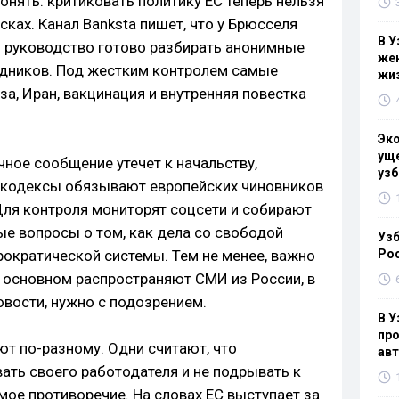
нять: критиковать политику ЕС теперь нельзя
сках. Канал Banksta пишет, что у Брюсселя
В У
 руководство готово разбирать анонимные
жен
дников. Под жестким контролем самые
жи
за, Иран, вакцинация и внутренняя повестка
Эк
уще
ное сообщение утечет к начальству,
узб
е кодексы обязывают европейских чиновников
Для контроля мониторят соцсети и собирают
ые вопросы о том, как дела со свободой
Узб
рократической системы. Тем не менее, важно
Ро
в основном распространяют СМИ из России, в
новости, нужно с подозрением.
В У
про
ют по-разному. Одни считают, что
ав
ть своего работодателя и не подрывать к
мое противоречие. На словах ЕС выступает за