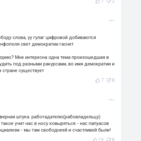
7
2
ободу слова, уу гулаг цифровой добиваются
инфополя свет демократии гаснет
сторию? Мне интересна одна тема произошедшая в
судить под разными ракурсами, во имя демократии и
в стране существует
7
8
кверная штука. работадателю(рабовладельцу)
 такое учит нас в носу ковыряться - нас папуасов
оциализм - мы там свободнеей и счастливей были!
19
8