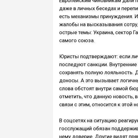
Европейским чиновникам дали по
даже в личных беседах и перепи
есть механизмы принуждения. И
жалобы на высказывания сотру
острые темы: Украина, сектор Га
самого союза.
Юристы подтверждают: если лич
последуют санкции. Внутренни
сохранять полную лояльность. 
доносы. А это вызывает логичн
слова обстоят внутри самой бю
отметить, что данную новость, 
связи с этим, относится к этой 
В соцсетях на ситуацию реагиру
госслужащий обязан поддержива
нему доверие. Другие видят пря