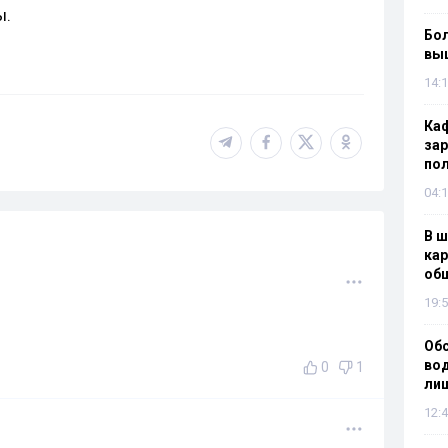
ы.
Бол
вы
14:1
Каф
зар
по
04:1
В ш
кар
об
19:5
Об
вод
0
1
лиш
12:4