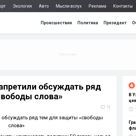
орт
Экология
Авто
Мысли вслух
Реклама
Контакты
Происшествия
Политика
Президент
О
запретили обсуждать ряд
свободы слова»
В 
цен
12
Гра
фла