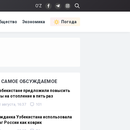
O‘Z
бщество
Экономика
Погода
САМОЕ ОБСУЖДАЕМОЕ
Узбекистане предложили повысить
ы на отопление в пять раз
1 августа, 16:37
101
жданка Узбекистана использовала
г России как коврик