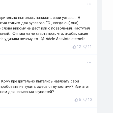
езрительно пытались навязать свои уставы... А
тия только для рулевого ЕС , когда он( она)
 слова никому не даст или с позволения. Наступил
ный... Фи, могли не хвастаться, что, якобы, какие
 удивили почему-то.. 😁 Adele Activiste eternelle
12
11
? Кому презрительно пытались навязать свои
пробовать не тусить здесь с глупостями? Или этот
вном для написания глупостей?
5
10