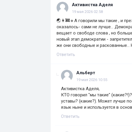
Активистка Аделя
19 мая 2026 02:58
🌏👩‍🚒🔹А говорили мы такие , и пр
оказалось- сами не лучше... Демокра
вещает о свободе слова , но больше
новый этап демократии - запретитель
же они свободные и раскованные... Не
Ответить
Альберт
19 мая 2026 10:55
Активистка Аделя,
КТО говорил "мы такие" (какие?!)
уставы? (какие?). Может лучше по
язык ныне и используется в осно
Ответить