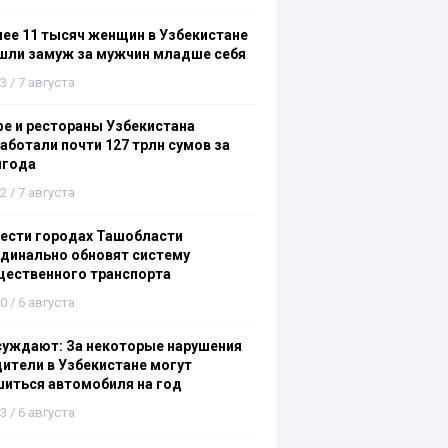
ее 11 тысяч женщин в Узбекистане
шли замуж за мужчин младше себя
3 / 7 августа
е и рестораны Узбекистана
аботали почти 127 трлн сумов за
лгода
2 / 7 августа
ести городах Ташобласти
динально обновят систему
щественного транспорта
0 / 6 августа
суждают: За некоторые нарушения
ители в Узбекистане могут
иться автомобиля на год
3 / 6 августа