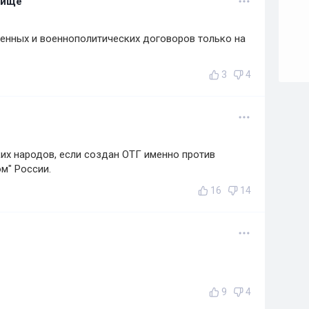
лище
енных и военнополитических договоров только на
3
4
ких народов, если создан ОТГ именно против
м" России.
16
14
9
4