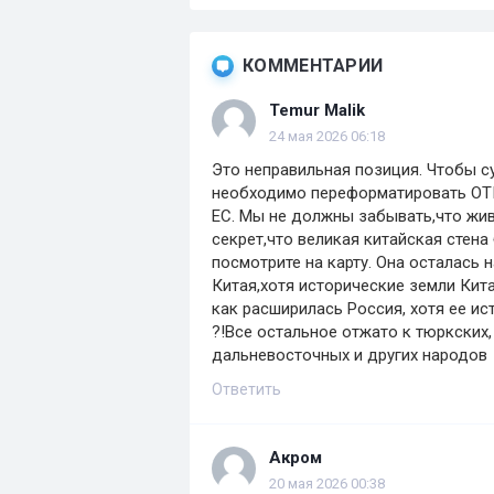
КОММЕНТАРИИ
Temur Malik
24 мая 2026 06:18
Это неправильная позиция. Чтобы су
необходимо переформатировать ОТГ
ЕС. Мы не должны забывать,что жи
секрет,что великая китайская стена
посмотрите на карту. Она осталась
Китая,хотя исторические земли Кита
как расширилась Россия, хотя ее ис
?!Все остальное отжато к тюркских,
дальневосточных и других народов
Ответить
Акром
20 мая 2026 00:38