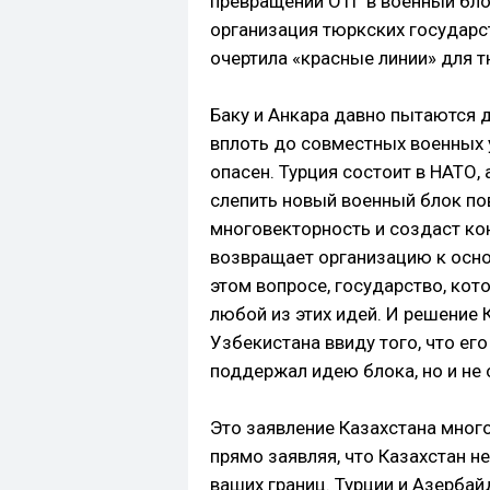
превращении ОТГ в военный бло
организация тюркских государст
очертила «красные линии» для 
Баку и Анкара давно пытаются 
вплоть до совместных военных у
опасен. Турция состоит в НАТО,
слепить новый военный блок по
многовекторность и создаст ко
возвращает организацию к осно
этом вопросе, государство, кот
любой из этих идей. И решение 
Узбекистана ввиду того, что его
поддержал идею блока, но и не 
Это заявление Казахстана мног
прямо заявляя, что Казахстан не
ваших границ. Турции и Азербай