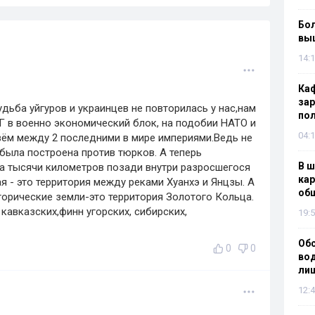
Бол
вы
14:1
Каф
зар
дьба уйгуров и украинцев не повторилась у нас,нам
по
 в военно экономический блок, на подобии НАТО и
04:1
вём между 2 последними в мире империями.Ведь не
 была построена против тюрков. А теперь
В ш
 на тысячи километров позади внутри разросшегося
кар
я - это территория между реками Хуанхэ и Янцзы. А
об
торические земли-это территория Золотого Кольца.
 кавказских,финн угорских, сибирских,
19:5
Об
0
0
вод
лиш
12:4