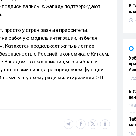
е подписывались. А Западу подтверждают
В Т
пла
.
т, просто у стран разные приоритеты.
 на рабочую модель интеграции, избегая
м. Казахстан продолжает жить в логике
безопасность с Россией, экономика с Китаем,
Узб
 с Западом, тот же принцип, что выбрал и
пр
у полюсами силы, а распределяем функции
Ази
И ломать эту схему ради милитаризации ОТГ
17:2
В У
нач
16:4
Таб
мах
16:1