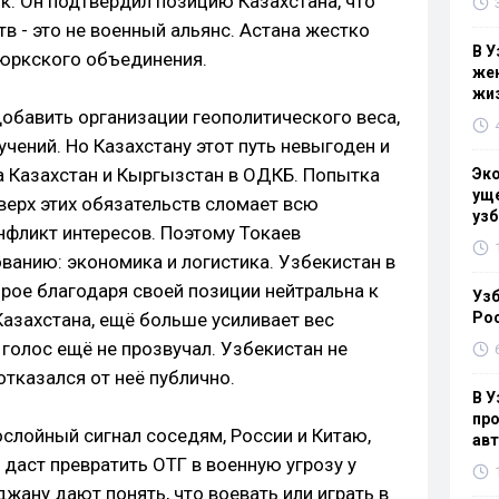
к. Он подтвердил позицию Казахстана, что
в - это не военный альянс. Астана жестко
В У
тюркского объединения.
жен
жи
добавить организации геополитического веса,
чений. Но Казахстану этот путь невыгоден и
 а Казахстан и Кыргызстан в ОДКБ. Попытка
Эк
уще
верх этих обязательств сломает всю
узб
нфликт интересов. Поэтому Токаев
ванию: экономика и логистика. Узбекистан в
орое благодаря своей позиции нейтральна к
Узб
Казахстана, ещё больше усиливает вес
Ро
 голос ещё не прозвучал. Узбекистан не
отказался от неё публично.
В У
про
ослойный сигнал соседям, России и Китаю,
ав
 даст превратить ОТГ в военную угрозу у
джану дают понять, что воевать или играть в