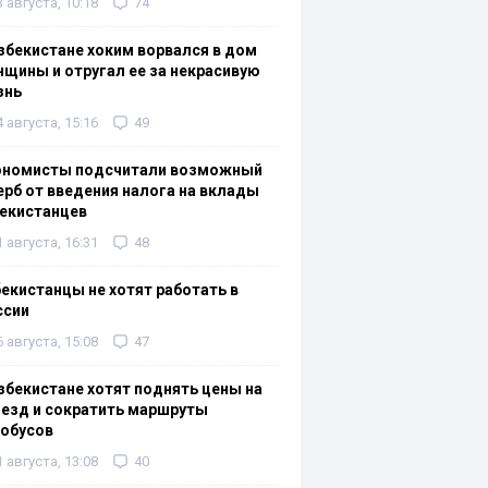
3 августа, 10:18
74
збекистане хоким ворвался в дом
щины и отругал ее за некрасивую
знь
4 августа, 15:16
49
ономисты подсчитали возможный
рб от введения налога на вклады
екистанцев
1 августа, 16:31
48
екистанцы не хотят работать в
ссии
6 августа, 15:08
47
збекистане хотят поднять цены на
езд и сократить маршруты
тобусов
1 августа, 13:08
40