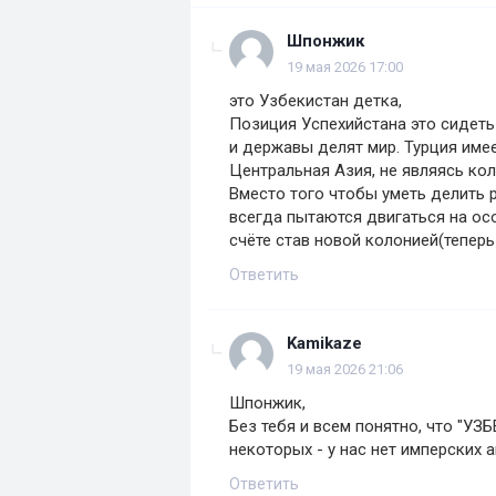
Шпонжик
19 мая 2026 17:00
это Узбекистан детка,
Позиция Успехийстана это сидеть
и державы делят мир. Турция име
Центральная Азия, не являясь ко
Вместо того чтобы уметь делить р
всегда пытаются двигаться на осо
счёте став новой колонией(теперь
Ответить
Kamikaze
19 мая 2026 21:06
Шпонжик,
Без тебя и всем понятно, что "УЗ
некоторых - у нас нет имперских 
Ответить