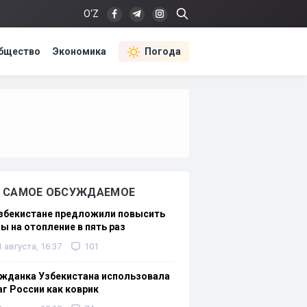
O‘Z
бщество
Экономика
Погода
САМОЕ ОБСУЖДАЕМОЕ
Узбекистане предложили повысить
ы на отопление в пять раз
1 августа, 16:37
101
жданка Узбекистана использовала
г России как коврик