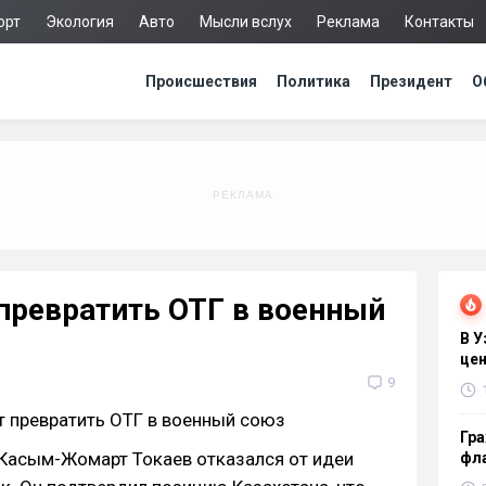
орт
Экология
Авто
Мысли вслух
Реклама
Контакты
Происшествия
Политика
Президент
О
 превратить ОТГ в военный
В 
цен
9
Гра
Касым-Жомарт Токаев отказался от идеи
фла