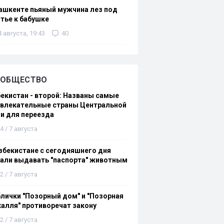
ашкенте пьяный мужчина лез под
тье к бабушке
4 августа, 19:43
40
ОБЩЕСТВО
екистан - второй: Названы самые
ивлекательные страны Центральной
и для переезда
4 / 7 августа
збекистане с сегодняшнего дня
али выдавать "паспорта" животным
2 / 7 августа
лички "Позорный дом" и "Позорная
алля" противоречат закону
2 / 7 августа