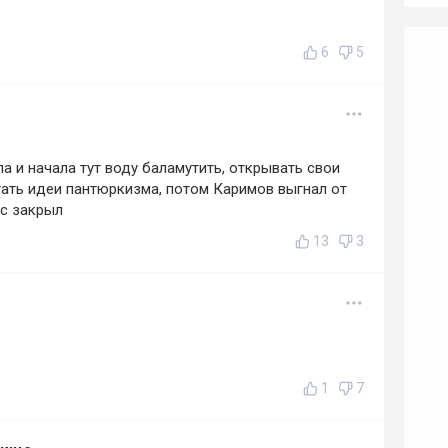
6
5
ла и начала тут воду баламутить, открывать свои
гать идеи пантюркизма, потом Каримов выгнал от
ес закрыл
13
3
1
7