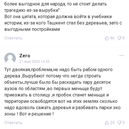
более выгодное для народа, то не стоит делать
трагедию из-за вырубки"
Вот она цитата, которая должна войти в учебники
истории, из-за кого Ташкент стал без деревьев, зато с
выгодными постройками
Ответить
46
4
Zero
21 мая 2026 14:53
Тут двоякая,проблема,не надо быть рабом одного
дерева ,Вырубают потому что негде строить
объекты,лучше было бы раскидать пару десяток
вузов по областям ,во первых меньще будут
приезжать в столицу ,и пробок станет меньще и
территории освободятся вот на этих землях сколько
надо вдоволь сажать деревья и разбивать парки эко
зоны ! Вот и решение !
Ответить
24
3