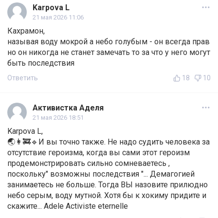
Karpova L
21 мая 2026 11:06
Кахрамон,
называя воду мокрой а небо голубым - он всегда прав
но он никогда не станет замечать то за что у него могут
быть последствия
Ответить
18
10
Активистка Аделя
21 мая 2026 18:51
Karpova L,
🌏👩‍🚒🔹И вы точно также. Не надо судить человека за
отсутствие героизма, когда вы сами этот героизм
продемонстрировать сильно сомневаетесь ,
поскольку" возможны последствия "... Демагогией
занимаетесь не больше. Тогда ВЫ назовите прилюдно
небо серым, воду мутной. Хотя бы к хокиму придите и
скажите... Adele Activiste eternelle