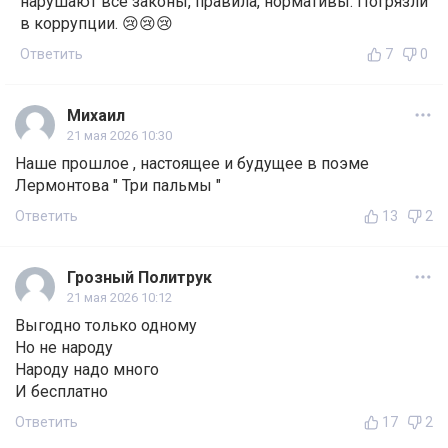
нарушают все законы, правила, нормативы. Погрязли
в коррупции. 😢😢😢
Ответить
7
0
Михаил
21 мая 2026 10:30
Наше прошлое , настоящее и будущее в поэме
Лермонтова " Три пальмы "
Ответить
13
2
Грозный Политрук
21 мая 2026 10:12
Выгодно только одному
Но не народу
Народу надо много
И бесплатно
Ответить
17
2