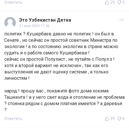
Ответить
29
5
Это Узбекистан Детка
21 мая 2026 11:56
политик ? Кушербаев давно не политик ! он был в
Сенате , но сейчас он простой советник Министра по
экологии ! а по состоянию экологии в стране можно
судить и о работе самого Кушербаева !
сейчас он простой Популист , не путайте с Попул.з !
хотя и второй вариант не исключен , так как его
выступления не дают оценку системе , а только
личностям !
народ ! прошу вас , покажите фото дома хокима
Ташкента ! и у него свет вода и отопление не проблема
? стоянка рядом с домом платная имеется ? а деревья
?
Ответить
39
6