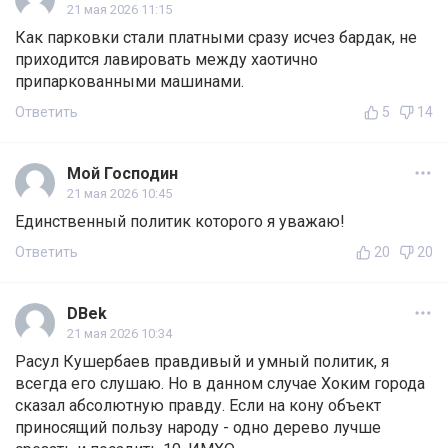
21 мая 2026 11:15
Как парковки стали платными сразу исчез бардак, не
приходится лавировать между хаотично
припаркованными машинами.
Ответить
5
14
Мой Господин
21 мая 2026 10:45
Единственный политик которого я уважаю!
Ответить
20
20
DBek
21 мая 2026 10:34
Расул Кушербаев правдивый и умный политик, я
всегда его слушаю. Но в данном случае Хоким города
сказал абсолютную правду. Если на кону объект
приносящий пользу народу - одно дерево лучше