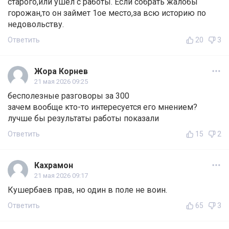
старого,или ушел с работы. Если собрать жалобы
горожан,то он займет 1ое место,за всю историю по
недовольству.
Ответить
20
3
Жора Корнев
21 мая 2026 09:25
бесполезные разговоры за 300
зачем вообще кто-то интересуется его мнением?
лучше бы результаты работы показали
Ответить
15
2
Кахрамон
21 мая 2026 09:17
Кушербаев прав, но один в поле не воин.
Ответить
65
3