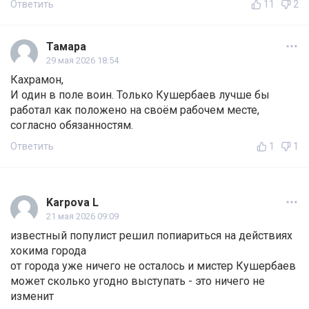
Ответить
11
2
Тамара
29 мая 2026 18:54
Кахрамон,
И один в поле воин. Только Кушербаев лучше бы
работал как положено на своём рабочем месте,
согласно обязанностям.
Ответить
1
1
Karpova L
21 мая 2026 09:09
известный популист решил попиариться на действиях
хокима города
от города уже ничего не осталось и мистер Кушербаев
может сколько угодно выступать - это ничего не
изменит