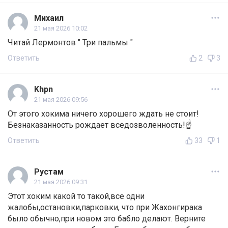
Михаил
21 мая 2026 10:02
Читай Лермонтов " Три пальмы "
Ответить
2
3
Khpn
21 мая 2026 09:56
От этого хокима ничего хорошего ждать не стоит!
Безнаказанность рождает вседозволенность!☝️
Ответить
33
1
Рустам
21 мая 2026 09:31
Этот хоким какой то такой,все одни
жалобы,остановки,парковки, что при Жахонгирака
было обычно,при новом это бабло делают. Верните