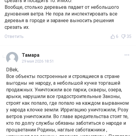
срезать и посадить 10. ИМХО.
Вообще, столько деревьев падает от небольшого
дуновения ветра. Не пора ли инспектировать все
деревья в городе и заранее выносить решения
срезать их.
Ответить
6
35
Тамара
29 мая 2026 18:51
DBek,
Все объекты построенные и строящиеся в стране
выгодны не народу, а небольшой кучке торгашей
продажных. Уничтожили все парки, скверы, озера,
арыки, нарушили все градостроительные Законы,
строят как попало, где попало на каждом вырванном
у народа клочке земли. Ирригацию уничтожили, Розу
ветров уничтожили. Во главе вредительства стоят те,
кто по долгу службы обязаны заботиться о народе и
процветании Родины, наглые саботажники ,