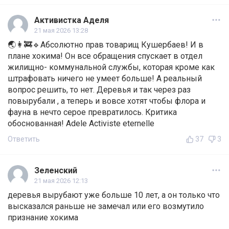
Активистка Аделя
21 мая 2026 13:28
🌏👩‍🚒🔹Абсолютно прав товарищ Кушербаев! И в
плане хокима! Он все обращения спускает в отдел
жилищно- коммунальной службы, которая кроме как
штрафовать ничего не умеет больше! А реальный
вопрос решить, то нет. Деревья и так через раз
повырубали , а теперь и вовсе хотят чтобы флора и
фауна в нечто серое превратилось. Критика
обоснованная! Adele Activiste eternelle
Ответить
37
3
Зеленский
21 мая 2026 12:13
деревья вырубают уже больше 10 лет, а он только что
высказался раньше не замечал или его возмутило
признание хокима