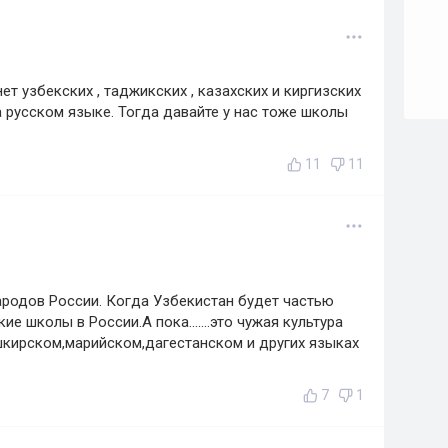
ет узбекских , таджикских , казахских и киргизских
 русском языке. Тогда давайте у нас тоже школы
11
11
ародов России. Когда Узбекистан будет частью
е школы в России.А пока.......это чужая культура
ашкирском,марийском,дагестанском и других языках
7
1