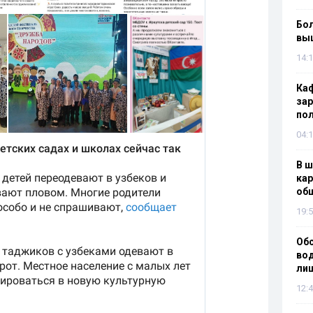
Бол
вы
14:1
Каф
зар
по
04:1
В ш
кар
об
19:5
Об
вод
лиш
12:4