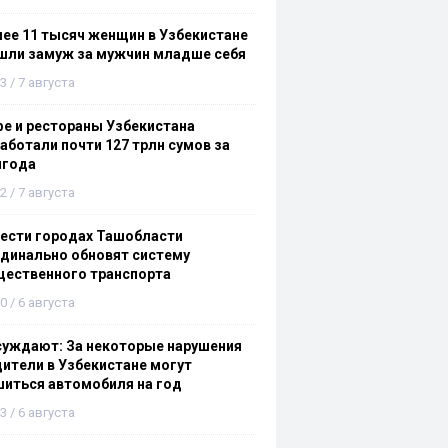
ее 11 тысяч женщин в Узбекистане
шли замуж за мужчин младше себя
3 / 7 августа
е и рестораны Узбекистана
аботали почти 127 трлн сумов за
лгода
2 / 7 августа
ести городах Ташобласти
динально обновят систему
щественного транспорта
0 / 6 августа
суждают: За некоторые нарушения
ители в Узбекистане могут
иться автомобиля на год
3 / 6 августа