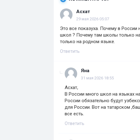
Асхат
29 мая 2026 05:07
Это все показуха. Почему в России н
школ ? Почему там школы только на
только на родном языке.
Ответить
Яна
31 мая 2026 18:55
Асхат,
В России много школ на языках н
России обязательно будут узбекски
для России. Вот на татарском ,б
все есть.
Ответить