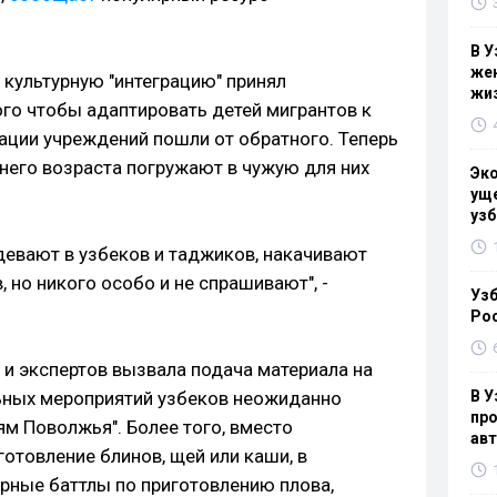
В У
жен
 культурную "интеграцию" принял
жи
го чтобы адаптировать детей мигрантов к
ции учреждений пошли от обратного. Теперь
ннего возраста погружают в чужую для них
Эк
уще
узб
девают в узбеков и таджиков, накачивают
 но никого особо и не спрашивают", -
Узб
Ро
 и экспертов вызвала подача материала на
ьных мероприятий узбеков неожиданно
В У
про
ям Поволжья". Более того, вместо
ав
отовление блинов, щей или каши, в
рные баттлы по приготовлению плова,