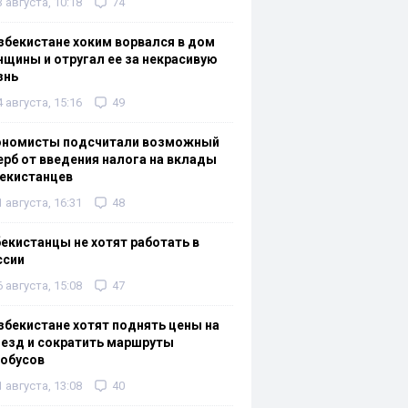
3 августа, 10:18
74
збекистане хоким ворвался в дом
щины и отругал ее за некрасивую
знь
4 августа, 15:16
49
ономисты подсчитали возможный
рб от введения налога на вклады
екистанцев
1 августа, 16:31
48
екистанцы не хотят работать в
ссии
6 августа, 15:08
47
збекистане хотят поднять цены на
езд и сократить маршруты
тобусов
1 августа, 13:08
40