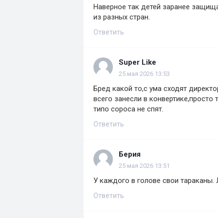
Наверное так детей заранее защищаю
из разных стран.
Ответить
Super Like
25 мая 2026 13:53
Бред какой то,с ума сходят директо
всего занесли в конвертике,просто 
типо сороса не спят.
Ответить
Берия
25 мая 2026 13:51
У каждого в голове свои тараканы. 
Ответить