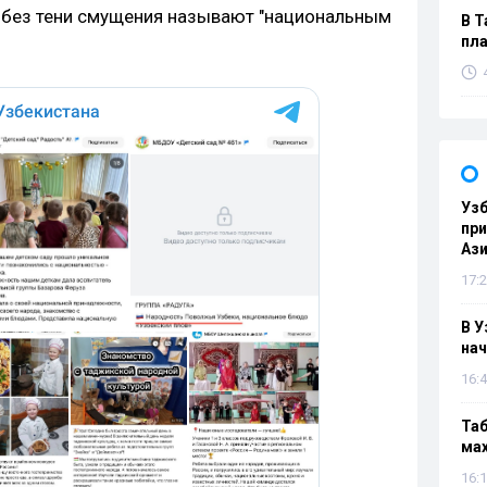
 без тени смущения называют "национальным
В Т
пла
Узб
пр
Ази
17:2
В У
нач
16:4
Таб
мах
16:1