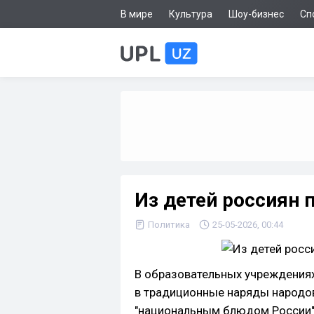
В мире
Культура
Шоу-бизнес
Сп
Из детей россиян 
Политика
25-05-2026, 00:44
В образовательных учреждениях
в традиционные наряды народо
"национальным блюдом России"