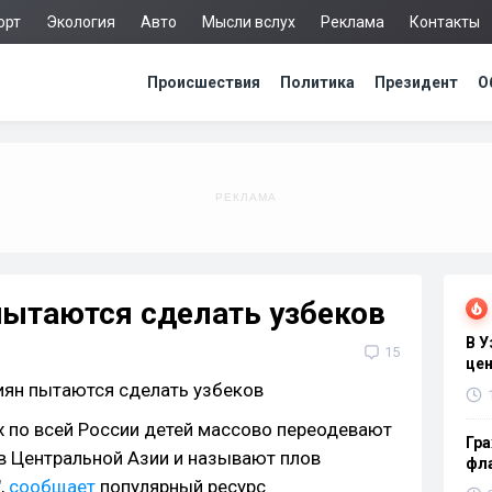
орт
Экология
Авто
Мысли вслух
Реклама
Контакты
Происшествия
Политика
Президент
О
пытаются сделать узбеков
В 
15
цен
 по всей России детей массово переодевают
Гра
в Центральной Азии и называют плов
фла
,
сообщает
популярный ресурс