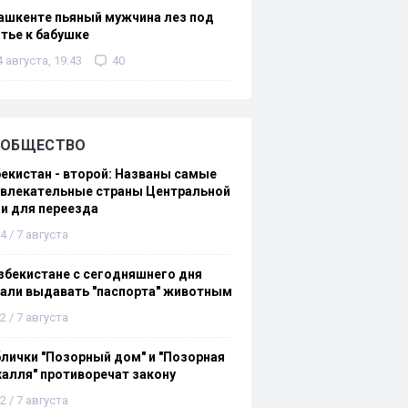
ашкенте пьяный мужчина лез под
тье к бабушке
4 августа, 19:43
40
ОБЩЕСТВО
екистан - второй: Названы самые
ивлекательные страны Центральной
и для переезда
4 / 7 августа
збекистане с сегодняшнего дня
али выдавать "паспорта" животным
2 / 7 августа
лички "Позорный дом" и "Позорная
алля" противоречат закону
2 / 7 августа