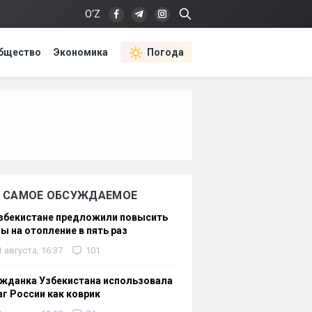
O‘Z
бщество
Экономика
Погода
САМОЕ ОБСУЖДАЕМОЕ
Узбекистане предложили повысить
ы на отопление в пять раз
1 августа, 16:37
101
жданка Узбекистана использовала
г России как коврик