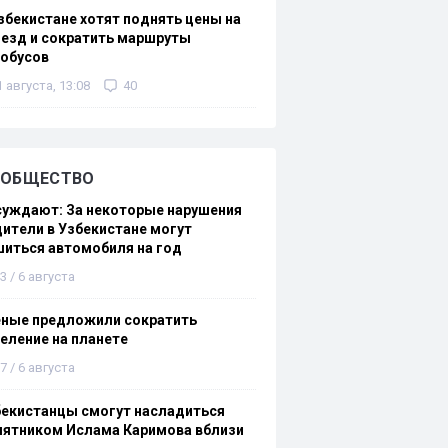
збекистане хотят поднять цены на
езд и сократить маршруты
тобусов
1 августа, 13:08
40
ОБЩЕСТВО
суждают: За некоторые нарушения
ители в Узбекистане могут
иться автомобиля на год
3 / 6 августа
еные предложили сократить
еление на планете
7 / 6 августа
бекистанцы смогут насладиться
мятником Ислама Каримова вблизи