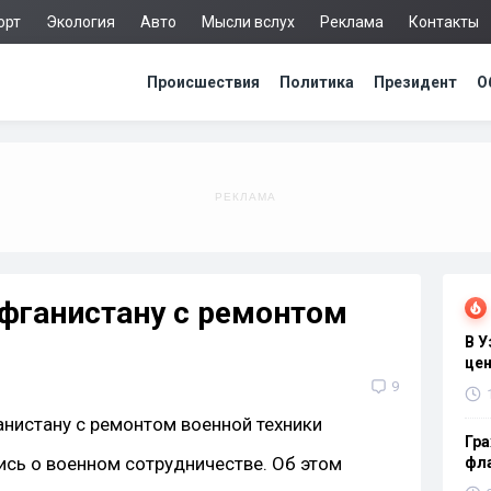
орт
Экология
Авто
Мысли вслух
Реклама
Контакты
Происшествия
Политика
Президент
О
фганистану с ремонтом
В 
цен
9
Гра
ись о военном сотрудничестве. Об этом
фла