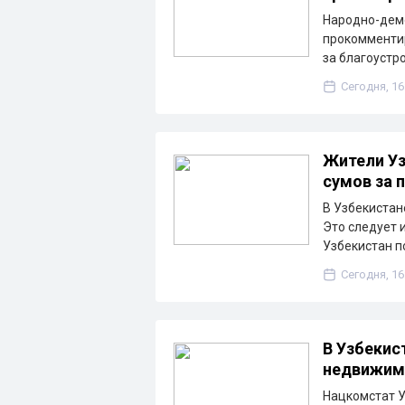
Народно-дем
прокомментир
за благоустр
Сегодня, 16
Жители Уз
сумов за 
В Узбекистане
Это следует 
Узбекистан п
Сегодня, 16
В Узбекис
недвижим
Нацкомстат У