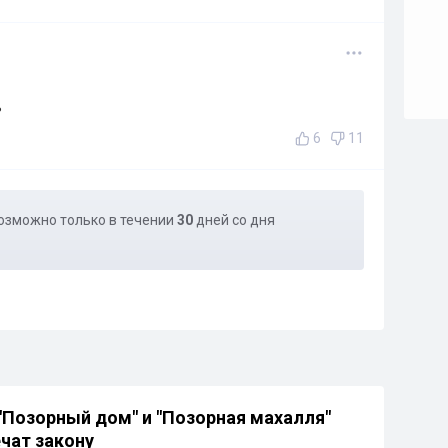
ь
6
11
озможно только в течении
30
дней со дня
"Позорный дом" и "Позорная махалля"
чат закону