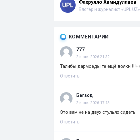
Фахрулло Хамидуллаев
Блогер и журналист «UPL.UZ»
КОММЕНТАРИИ
777
2 июня 2026 21:32
Талибы дармоеды те ещё вояки !!!+++!
Ответить
Бегзод
2 июня 2026 17:13
Это вам не на двух стульях сидеть
Ответить