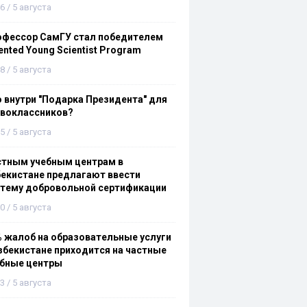
6 / 5 августа
офессор СамГУ стал победителем
ented Young Scientist Program
8 / 5 августа
 внутри "Подарка Президента" для
рвоклассников?
5 / 5 августа
стным учебным центрам в
екистане предлагают ввести
стему добровольной сертификации
0 / 5 августа
 жалоб на образовательные услуги
збекистане приходится на частные
ебные центры
3 / 5 августа