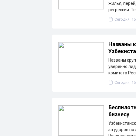
жилья, перей
регрессии. Т
Сегодня, 15
Названы к
Узбекиста
Названы круп
уверенно лид
комитета Рес
Сегодня, 15
Беспилотн
бизнесу
Узбекистанск
за ударов по