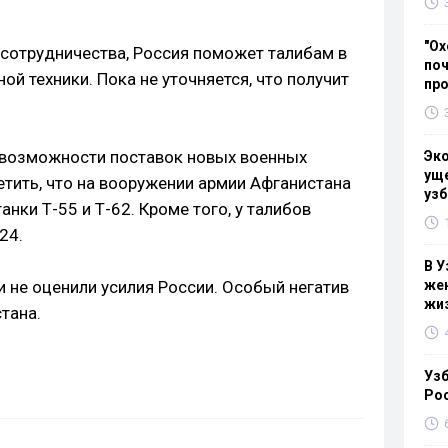
"Ох
 сотрудничества, Россия поможет талибам в
поч
ой техники. Пока не уточняется, что получит
пр
 возможности поставок новых военных
Эк
уще
етить, что на вооружении армии Афганистана
узб
анки Т-55 и Т-62. Кроме того, у талибов
24.
В У
 не оценили усилия России. Особый негатив
жен
жи
тана.
Узб
Ро