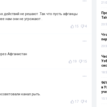
21:0
Пр
ых действий не решают .Так что пусть афганцы
Tal
ее нам они не угрожают .
20:5
15
4
Что
пе
20:3
ерез Афганистан
Ча
Узб
19
15
си
18:5
96%
в У
уч
осоветовали канал рыть.
15:1
17
4