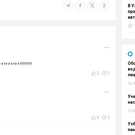
В У
про
ав
Об
+++!++!!!!!!!!!!
вод
3
2
лиш
12:4
Уч
нас
12:3
8
5
Уз
па