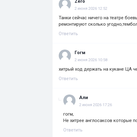
Zero
2 июня 2026 12:52
Танки сейчас ничего на театре боев
ремонтируют сколько угодно,тембол
Ответить
Гогм
2 июня 2026 10:58
хитрый ход держать на кукане ЦА ч
Ответить
Али
2 июня 2026 17:26
гогм,
Не хитрее англосаксов которые п
Ответить