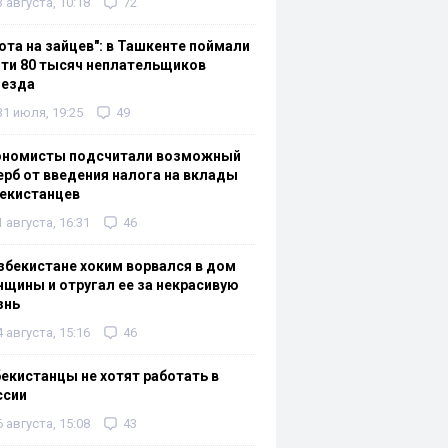
3 августа, 10:18
72
ота на зайцев": в Ташкенте поймали
ти 80 тысяч неплательщиков
оезда
31 июля, 19:25
49
ономисты подсчитали возможный
рб от введения налога на вклады
екистанцев
1 августа, 16:31
46
збекистане хоким ворвался в дом
щины и отругал ее за некрасивую
знь
4 августа, 15:16
46
екистанцы не хотят работать в
ссии
6 августа, 15:08
43