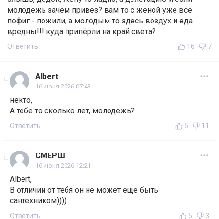
молодёжь зачем привез? вам то с женой уже всё
пофиг - пожили, а молодым то здесь воздух и еда
вредны!!! куда припёрли на край света?
Ответить
16
7
Albert
16 июня 2026 07:43
некто,
А тебе то сколько лет, молодежь?
Ответить
5
11
СМЕРШ
16 июня 2026 12:21
Albert,
В отличии от тебя он не может еще быть
сантехником))))
Ответить
5
3