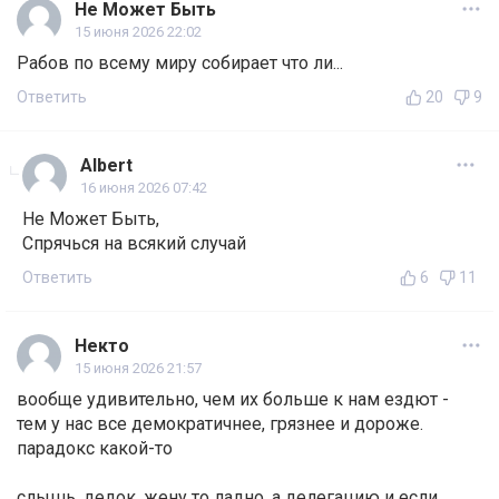
Не Может Быть
15 июня 2026 22:02
Рабов по всему миру собирает что ли...
Ответить
20
9
Albert
16 июня 2026 07:42
Не Может Быть,
Спрячься на всякий случай
Ответить
6
11
Некто
15 июня 2026 21:57
вообще удивительно, чем их больше к нам ездют -
тем у нас все демократичнее, грязнее и дороже.
парадокс какой-то
слышь, дедок, жену то ладно, а делегацию и если