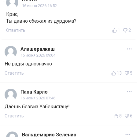
16 июня 2026 16:52
Крис,
Ты давно сбежал из дурдома?
Ответить
1
2
Алишералкаш
16 июня 2026 09:04
Не рады однозначно
Ответить
13
5
Папа Карло
16 июня 2026 07:46
Даёшь безвиз Узбекистану!
Ответить
8
6
Вальдемарио Зеленио