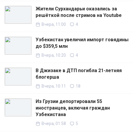
Жители Сурхандарьи оказались за
решёткой после стримов на Youtube
Вчера, 11:00
4
Узбекистан увеличил импорт говядины
до $359,5 млн
Вчера, 10:20
4
В Джизаке в ДТП погибла 21-летняя
блогерша
Вчера, 10:11
18
Из Грузии депортировали 55
иностранцев, включая граждан
Узбекистана
Вчера, 01:58
5