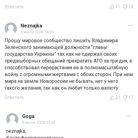
Ответить
11
16
Neznajka
6 июля 2026 14:30
Прошу мировое сообщество лишить Владимира
Зеленского занимающей должности "главы
государства Украины" так как не сдержал своих
предвыборных обещаний прекратить АТО за три дня, а
способствовал перерастания ее в полномасштабную
войну с огромными жертвами с обоих сторон. При нем
мира на земле Новороссии не бывать, нет у него
такого желания, так как он любит только валюту.
Ответить
23
17
Goga
6 июля 2026 15:43
neznajka,
Какая феерическая чушь.