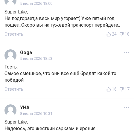
5 июля 2026 18:00
Super Like,
Не подгорает,а весь мир угорает:).Уже пятый год
пошел..Скоро вы на гужевой транспорт перейдете..
Ответить
24
18
Goga
5 июля 2026 18:53
Гость,
Самое смешное, что они все ещё бредят какой то
победой.
Ответить
16
17
УНА
8 июля 2026 10:31
Super Like,
Надеюсь, это жесткий сарказм и ирония...