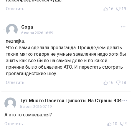
Ответить
16
19
Goga
6 июля 2026 16:59
neznajka,
Что с вами сделала пропаганда. Прежде,чем делать
такие мягко говоря не умные заявления надо хотя бы
знать как всё было на самом деле и по какой
причине было объявлено АТО. И перестать смотреть
пропагандистские шоу.
Ответить
16
18
Тут Много Пасется Ципсоты Из Страны 404
6 июля 2026 07:19
А кто то сомневался?
Ответить
10
9