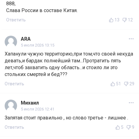
888,
Слава России в составе Китая.
Ответить
13
12
ARA
5 июля 2026 13:15
Хапанули чужую территорию,при том,что своей некуда
девать,и бардак полнейший там...Протратить пять
лет,чтоб захватить одну область...и стоило ли это
стольких смертей и бед???
Ответить
51
29
Михаил
5 июля 2026 12:41
Запятая стоит правильно , но слово третье - лишнее .
Ответить
5
9