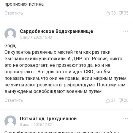
прописная истина.
Ответить
38
35
Сардобинское Водохранилище
5 июля 2026 16:43
Goga,
Оккупантов различных мастей там как раз таки
выгнали и/или уничтожили. А ДНР это Россия, никто
это не опровергает; не признают это да, но и не
опровергают . Вот для этого и идет СВО , чтобы
показать таким, что они не правы, если мирным путем
не учитывают результаты референдума. Поэтому там
вынуждены освобождают военным путем.
Ответить
31
26
Пятый Год Трехдневной
5 июля 2026 17:32
Сардобинское водохранилище, за сколько дней, за