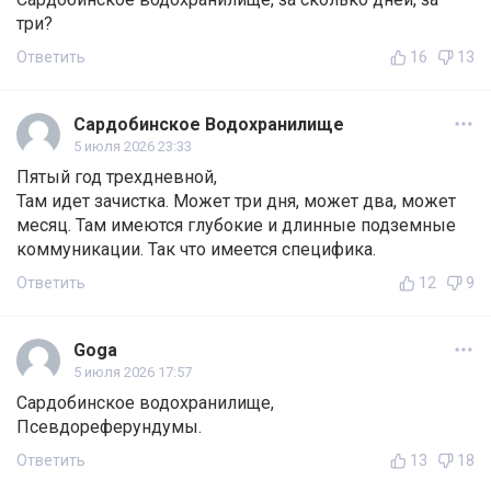
три?
Ответить
16
13
Сардобинское Водохранилище
5 июля 2026 23:33
Пятый год трехдневной,
Там идет зачистка. Может три дня, может два, может
месяц. Там имеются глубокие и длинные подземные
коммуникации. Так что имеется специфика.
Ответить
12
9
Goga
5 июля 2026 17:57
Сардобинское водохранилище,
Псевдореферундумы.
Ответить
13
18