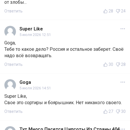
от злобы...
Ответить
28
24
Super Like
5 июля 2026 12:51
Goga,
Тебе то какое дело? Россия и остальное заберет. Своё
надо всё возвращать.
Ответить
30
28
Goga
5 июля 2026 14:51
Super Like,
Свое это сортиры и боярышник. Нет никакого своего.
Ответить
27
30
Тут Много Пасется Ципсоты Из Страны 404