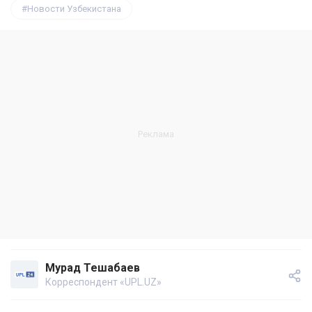
Новости Узбекистана
Мурад Тешабаев
Корреспондент «UPL.UZ»