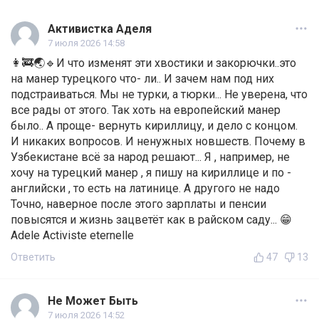
Активистка Аделя
7 июля 2026 14:58
👩‍🚒🌏🔹И что изменят эти хвостики и закорючки..это
на манер турецкого что- ли.. И зачем нам под них
подстраиваться. Мы не турки, а тюрки... Не уверена, что
все рады от этого. Так хоть на европейский манер
было.. А проще- вернуть кириллицу, и дело с концом.
И никаких вопросов. И ненужных новшеств. Почему в
Узбекистане всё за народ решают... Я , например, не
хочу на турецкий манер , я пишу на кириллице и по -
английски , то есть на латинице. А другого не надо
Точно, наверное после этого зарплаты и пенсии
повысятся и жизнь зацветёт как в райском саду... 😁
Adele Activiste eternelle
Ответить
47
13
Не Может Быть
7 июля 2026 14:52