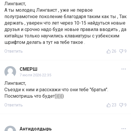
Лингвист,
А ты молодец Лингвист , уже не первое
полуграмотное поколение благодаря таким как ты , Так
держать , уверен что лет через 10-15 найдуться новые
друзья и срочно надо буде новые правила вводить , да
китайцы только научились клавиатуры с узбекским
шрифтом делать а тут на тебе такое .
Ответить
26
9
СМЕРШ
7 июля 2026 22:35
Лингвист,
Съезди к ним и расскажи что они тебе "братья".
Посмотришь что будет))))))
Ответить
23
9
Антидолдырь