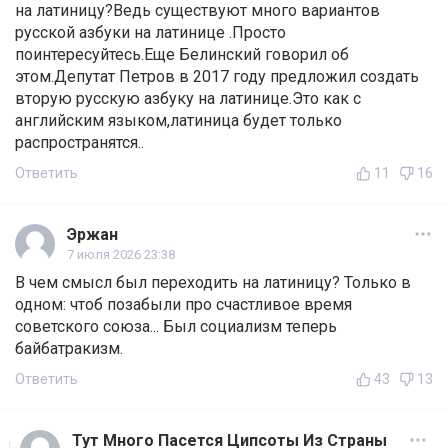
на латиницу?Ведь существуют много вариантов
русской азбуки на латинице .Просто
поинтересуйтесь.Еще Белинский говорил об
этом.Депутат Петров в 2017 году предложил создать
вторую русскую азбуку на латинице.Это как с
английским языком,латиница будет только
распространятся..
Ответить
11
16
Эржан
7 июля 2026 23:38
В чем смысл был переходить на латиницу? Только в
одном: чтоб позабыли про счастливое время
советского союза... Был социализм теперь
байбатракизм.
Ответить
43
13
Тут Много Пасется Ципсоты Из Страны