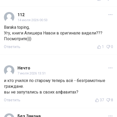
112
14 июля 2026 00:53
Baraka toping,
Угу, книги Алишера Навои в оригинале видели???
Посмотрите)))
Ответить
1
0
Нечто
7 июля 2026 13:51
и кто учился по старому теперь всё - безграмотные
граждане.
вы не запутались в своих алфавитах?
Ответить
37
8
Без Закона