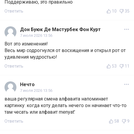
Поддерживаю, это правильно
Ответить
10
35
Дон Буюк Де Мастурбек Фон Курт
7 июля 2026 13:56
Вот это изменения!
Весь мир содрогнулся от восхищения и открыл рот от
удивления мудростью!
Ответить
53
11
Нечто
7 июля 2026 13:56
ваша регулярная смена алфавита напоминает
картинку: когда коту делать нечего он начинает что-то
там чесать или алфавит menyat'
Ответить
58
9