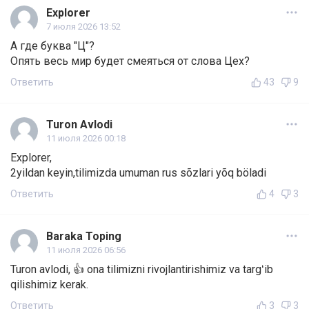
Explorer
7 июля 2026 13:52
А где буква "Ц"?
Опять весь мир будет смеяться от слова Цех?
Ответить
43
9
Turon Avlodi
11 июля 2026 00:18
Explorer,
2yildan keyin,tilimizda umuman rus sõzlari yõq böladi
Ответить
4
3
Baraka Toping
11 июля 2026 06:56
Turon avlodi, 👍 ona tilimizni rivojlantirishimiz va targʻib
qilishimiz kerak.
Ответить
3
3