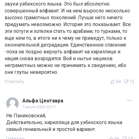
звуки узбекского языка. Это был абсолютно
совершенный алфавит. И на нем выросло несколько
высоко грамотных поколений. Лучше него ничего
придумать невозможно. История это показывает. Все
эти потуги и хотелки стать то арабами, то турками, то
еще кем то, в итоге ни к чему не приведут, только к
окончательной деградации. Единственное спасение
-пока не поздно вернуть алфавит на кириллице и
нация снова возродится. Вой и нытье нациков
неграмотных можно не принимать к сведению, ибо
они глупы невероятно.
Ответить
64
15
Альфа Центавра
7 июля 2026 20:11
Не Паниковский,
Действительно, кириллица для узбекского языка
самый гениальный и простой вариант.
Ответить
46
13