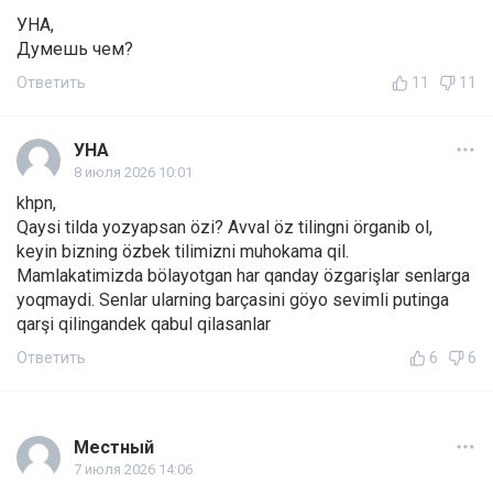
УНА,
Думешь чем?
Ответить
11
11
УНА
8 июля 2026 10:01
khpn,
Qaysi tilda yozyapsan özi? Avval öz tilingni örganib ol,
keyin bizning özbek tilimizni muhokama qil.
Mamlakatimizda bölayotgan har qanday özgarişlar senlarga
yoqmaydi. Senlar ularning barçasini göyo sevimli putinga
qarşi qilingandek qabul qilasanlar
Ответить
6
6
Местный
7 июля 2026 14:06