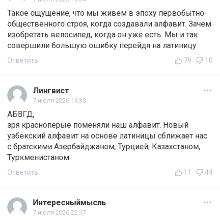
Такое ощущение, что мы живем в эпоху первобытно-
общественного строя, когда создавали алфавит. Зачем
изобретать велосипед, когда он уже есть. Мы и так
совершили большую ошибку перейдя на латиницу.
Ответить
79
10
Лингвист
7 июля 2026 16:30
АБВГД,
зря красноперые поменяли наш алфавит. Новый
узбекский алфавит на основе латиницы сближает нас
с братскими Азербайджаном, Турцией, Казахстаном,
Туркменистаном.
Ответить
11
44
Интересныймысль
7 июля 2026 22:17