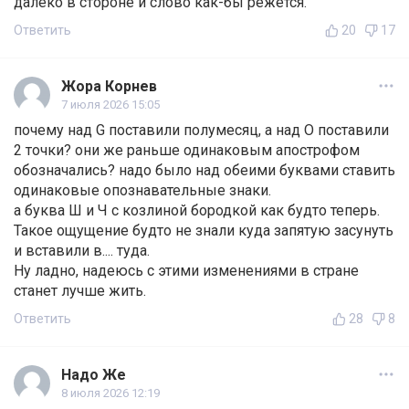
далеко в стороне и слово как-бы режется.
Ответить
20
17
Жора Корнев
7 июля 2026 15:05
почему над G поставили полумесяц, а над О поставили
2 точки? они же раньше одинаковым апострофом
обозначались? надо было над обеими буквами ставить
одинаковые опознавательные знаки.
а буква Ш и Ч с козлиной бородкой как будто теперь.
Такое ощущение будто не знали куда запятую засунуть
и вставили в.... туда.
Ну ладно, надеюсь с этими изменениями в стране
станет лучше жить.
Ответить
28
8
Надо Же
8 июля 2026 12:19