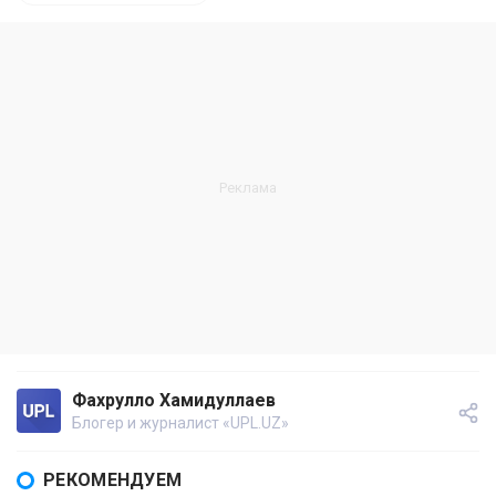
Фахрулло Хамидуллаев
Блогер и журналист «UPL.UZ»
РЕКОМЕНДУЕМ