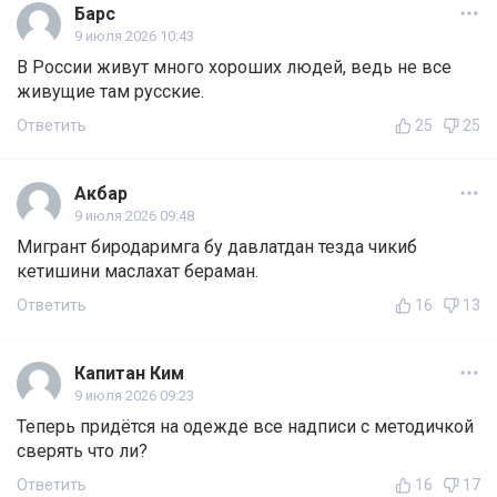
Барс
9 июля 2026 10:43
В России живут много хороших людей, ведь не все
живущие там русские.
Ответить
25
25
Акбар
9 июля 2026 09:48
Мигрант биродаримга бу давлатдан тезда чикиб
кетишини маслахат бераман.
Ответить
16
13
Капитан Ким
9 июля 2026 09:23
Теперь придётся на одежде все надписи с методичкой
сверять что ли?
Ответить
16
17