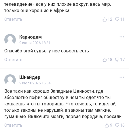
телевидение- все у них плохие вокруг, весь мир,
только они хорошие и африка
Ответить
12
11
Кариодам
9 июля 2026 18:21
Спасибо этой судье, у нее совесть есть
Ответить
18
17
Шнайдер
9 июля 2026 16:54
Все таки как хорошо Западные Ценности, где
абсолютно пофиг обществу в чем ты одет что ты
кушаешь, что ты говоришь, Что хочешь, то и делай,
только законы не нарушай, а законы там мягкие,
гуманные. Включите мозги, первая передача, поехали
Ответить
9
16