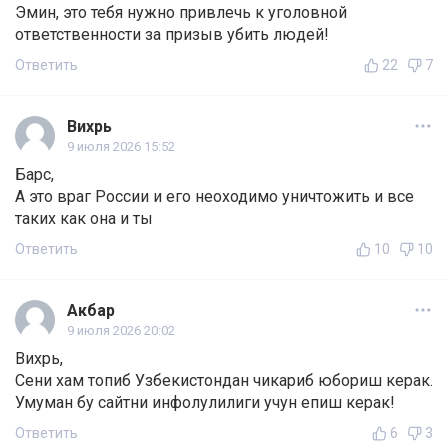
Эмин, это тебя нужно привлечь к уголовной
ответственности за призыв убить людей!
Ответить
22
7
Вихрь
9 июля 2026 15:52
Барс,
А это враг России и его неоходимо уничтожить и все
таких как она и ты
Ответить
10
10
Акбар
9 июля 2026 20:02
Вихрь,
Сени хам топиб Узбекистондан чикариб юбориш керак.
Умуман бу сайтни инфолулилиги учун епиш керак!
Ответить
6
3