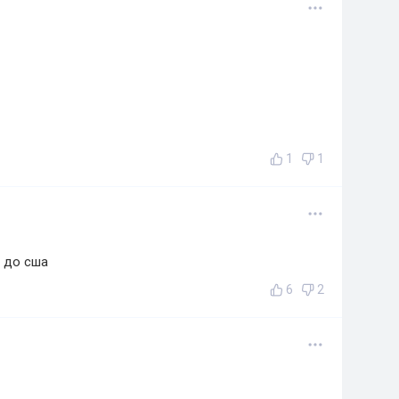
1
1
 до сша
6
2