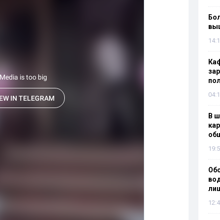
Бол
вы
14:1
Каф
зар
по
04:1
В ш
кар
об
19:5
Об
вод
лиш
12:4