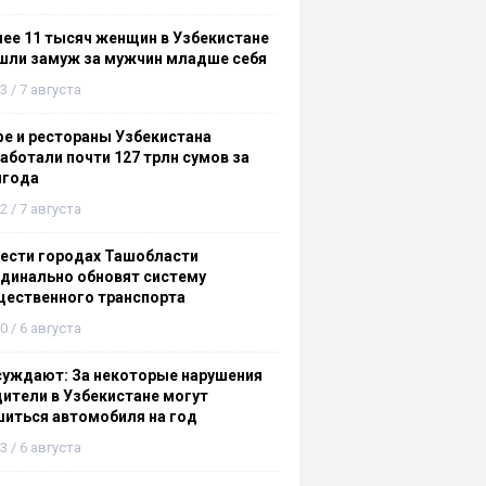
ее 11 тысяч женщин в Узбекистане
шли замуж за мужчин младше себя
3 / 7 августа
е и рестораны Узбекистана
аботали почти 127 трлн сумов за
лгода
2 / 7 августа
ести городах Ташобласти
динально обновят систему
щественного транспорта
0 / 6 августа
суждают: За некоторые нарушения
ители в Узбекистане могут
иться автомобиля на год
3 / 6 августа