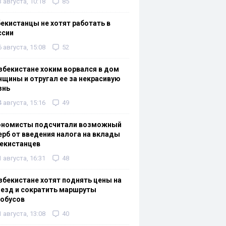
3 августа, 10:18
85
екистанцы не хотят работать в
ссии
6 августа, 15:08
52
збекистане хоким ворвался в дом
щины и отругал ее за некрасивую
знь
4 августа, 15:16
49
ономисты подсчитали возможный
рб от введения налога на вклады
екистанцев
1 августа, 16:31
48
збекистане хотят поднять цены на
езд и сократить маршруты
тобусов
1 августа, 13:08
40