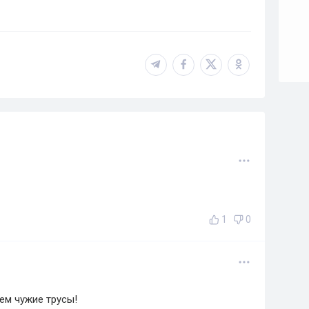
1
0
ем чужие трусы!