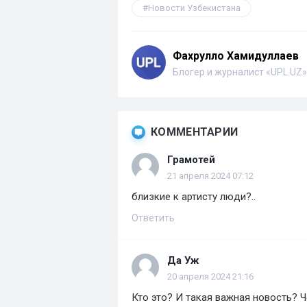
Новости Узбекистана
Фахрулло Хамидуллаев
Блогер и журналист «UPL.UZ»
КОММЕНТАРИИ
Грамотей
21 апреля 2024 07:12
близкие к артисту люди?..
Ответить
Да Уж
20 апреля 2024 21:16
Кто это? И такая важная новость? Ч