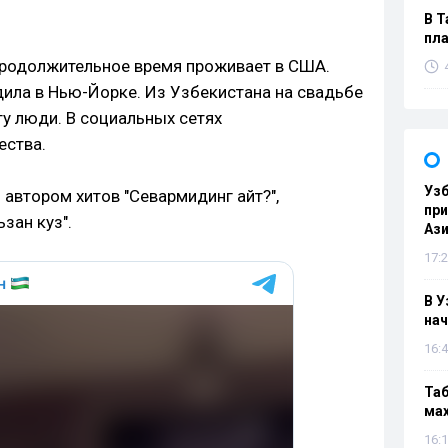
В Т
пла
продолжительное время проживает в США.
дила в Нью-Йорке. Из Узбекистана на свадьбе
ту люди. В социальных сетях
ества.
Узб
 автором хитов "Севармидинг айт?",
пр
ъзан куз".
Ази
17:2
В У
нач
16:4
Таб
мах
16:1