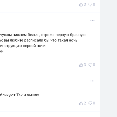
3
0
в чужом нижнем белья , строже первую брачную
как вы любите расписали бы что такая ночь
 инструкцию первой ночи
чи
3
0
убликуют Так и вышло
2
0