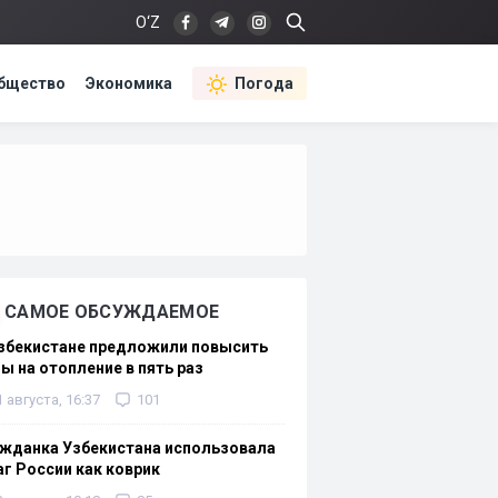
O‘Z
бщество
Экономика
Погода
САМОЕ ОБСУЖДАЕМОЕ
Узбекистане предложили повысить
ы на отопление в пять раз
1 августа, 16:37
101
жданка Узбекистана использовала
г России как коврик