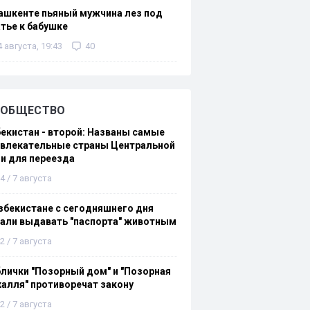
ашкенте пьяный мужчина лез под
тье к бабушке
4 августа, 19:43
40
ОБЩЕСТВО
екистан - второй: Названы самые
ивлекательные страны Центральной
и для переезда
4 / 7 августа
збекистане с сегодняшнего дня
али выдавать "паспорта" животным
2 / 7 августа
лички "Позорный дом" и "Позорная
алля" противоречат закону
2 / 7 августа