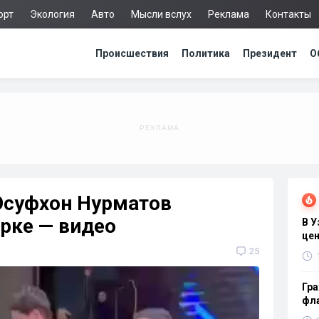
орт
Экология
Авто
Мысли вслух
Реклама
Контакты
Происшествия
Политика
Президент
О
Юсуфхон Нурматов
рке — видео
В 
цен
25
Гра
фла