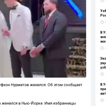
Узб
Ро
В У
жен
жи
Эк
уще
узб
уфхон Нурматов женился. Об этом сообщает
В У
про
ав
в женился в Нью-Йорке. Имя избранницы