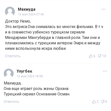
Махмуда
12 мая 2024 07:46
Доктор Немо,
Это актриса.Она снималась во многих фильмах. В т ч
и в совместно узбекско турецком сериале
Мендирман Мангуберди в главной роли. Там они и
плзнакомились с турецким актером Эмре.и между
ними всполыхнула искра любви.
Ответить
6
14
Улугбек
12 мая 2024 18:58
Махмуда,
Она еще играет роль жены Орхана.
Турецкий сериал Основание Осман.
Ответить
2
6