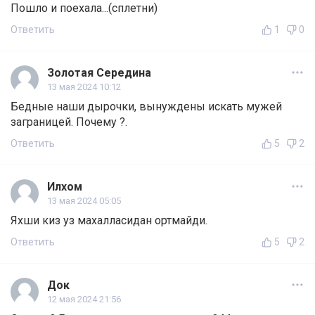
Пошло и поехала...(сплетни)
Ответить
1
0
Золотая Середина
13 мая 2024 10:12
Бедные наши дырочки, вынуждены искать мужей
заграницей. Почему ?.
Ответить
5
2
Илхом
13 мая 2024 05:05
Яхши киз уз махалласидан ортмайди.
Ответить
5
2
Док
12 мая 2024 21:56