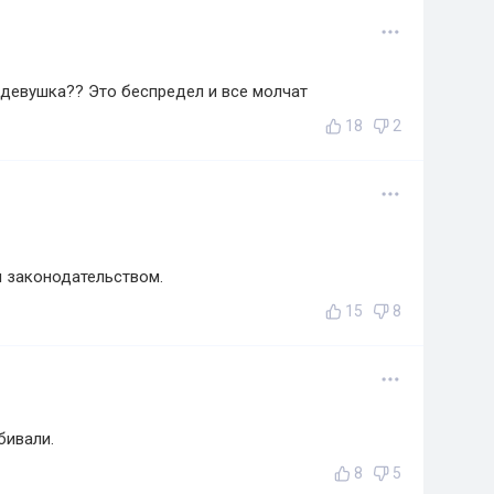
к девушка?? Это беспредел и все молчат
18
2
 законодательством.
15
8
бивали.
8
5