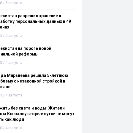
8 / 5 августа
екистан разрешил хранение и
аботку персональных данных в 49
анах
5 / 5 августа
екистан на пороге новой
циальной реформы
3 / 4 августа
ида Мирзиёева решила 5-летнюю
блему с незаконной стройкой в
ргане
1 / 4 августа
ить без света и воды: Жители
цы Кызылсу вторые сутки не могут
ть как люди
0 / 4 августа