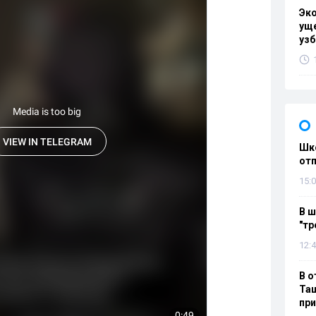
Эк
уще
узб
Шко
отп
15:0
В ш
"тр
12:4
В о
Таш
пр