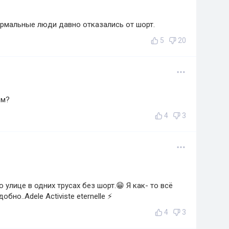
 нормальные люди давно отказались от шорт.
5
20
ом?
4
3
о улице в одних трусах без шорт.😁 Я как- то всё
обно..Adele Activiste eternelle ⚡
4
3