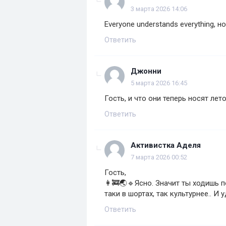
3 марта 2026 14:06
Everyone understands everything,
Ответить
Джонни
5 марта 2026 16:45
Гость, и что они теперь носят лет
Ответить
Активистка Аделя
7 марта 2026 00:52
Гость,
👩‍🚒🌏🔹Ясно. Значит ты ходишь п
таки в шортах, так культурнее.. И уд
Ответить