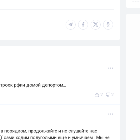
троек рфии домой депортом...
2
2
за порядком, продолжайте и не слушайте нас
( сами ходим полуголыми еще и умничаем . Мы не