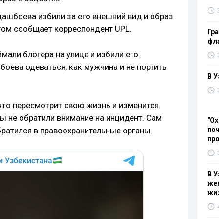
ашбоева избили за его внешний вид и образ
этом сообщает корреспондент UPL.
Гра
фла
али блогера на улице и избили его.
оева одеваться, как мужчина и не портить
В У
 что пересмотрит свою жизнь и изменится.
ы не обратили внимание на инцидент. Сам
"Ох
братился в правоохранительные органы.
поч
пр
В У
жен
жи