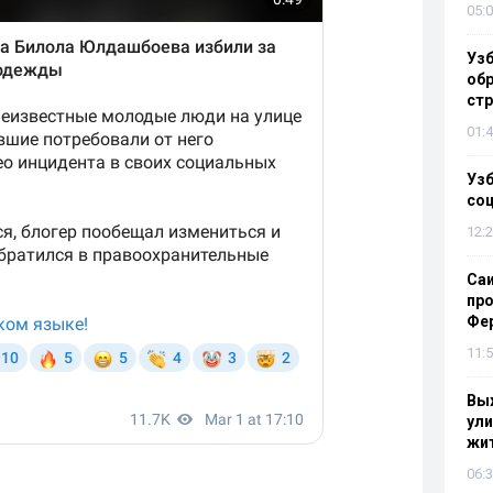
05:0
Узб
обр
стр
01:4
Узб
со
12:2
Са
про
Фе
11:5
Выж
ули
жи
06:3