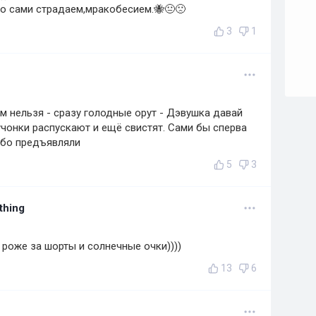
то сами страдаем,мракобесием.🐝😐🙁
3
1
м нельзя - сразу голодные орут - Дэвушка давай
чонки распускают и ещё свистят. Сами бы сперва
либо предъявляли
5
3
thing
 роже за шорты и солнечные очки))))
13
6