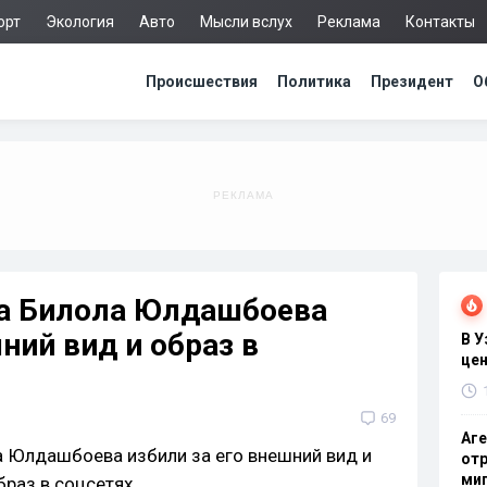
орт
Экология
Авто
Мысли вслух
Реклама
Контакты
Происшествия
Политика
Президент
О
ра Билола Юлдашбоева
ний вид и образ в
В 
цен
69
Аге
отр
миг