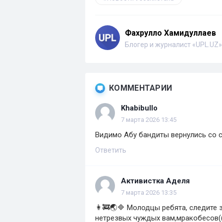
Фахрулло Хамидуллаев
Блогер и журналист «UPL.UZ»
КОММЕНТАРИИ
Khabibullo
7 марта 2026 13:45
Видимо Абу бандиты вернулись со с
Ответить
Активистка Аделя
7 марта 2026 13:35
👩‍🚒🌏🔷 Молодцы ребята, следите 
нетрезвых чуждых вам,мракобесов((