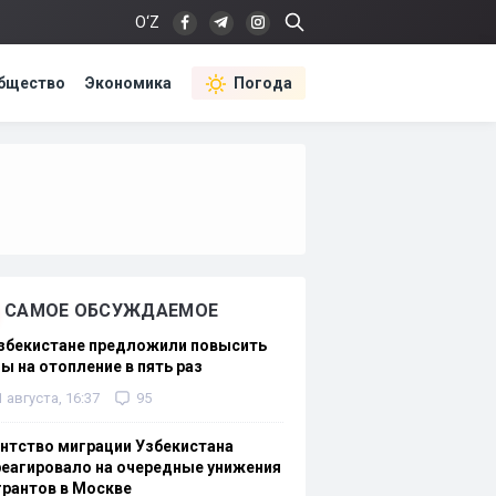
O‘Z
бщество
Экономика
Погода
САМОЕ ОБСУЖДАЕМОЕ
Узбекистане предложили повысить
ы на отопление в пять раз
1 августа, 16:37
95
нтство миграции Узбекистана
еагировало на очередные унижения
рантов в Москве