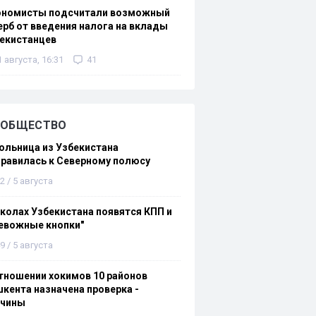
ономисты подсчитали возможный
рб от введения налога на вклады
екистанцев
1 августа, 16:31
41
ОБЩЕСТВО
льница из Узбекистана
равилась к Северному полюсу
2 / 5 августа
колах Узбекистана появятся КПП и
евожные кнопки"
9 / 5 августа
тношении хокимов 10 районов
кента назначена проверка -
ичины