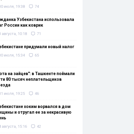
30 июля, 19:38
74
жданка Узбекистана использовала
г России как коврик
3 августа, 10:18
71
збекистане придумали новый налог
30 июля, 15:34
65
ота на зайцев": в Ташкенте поймали
ти 80 тысяч неплательщиков
оезда
31 июля, 19:25
46
збекистане хоким ворвался в дом
щины и отругал ее за некрасивую
знь
4 августа, 15:16
42