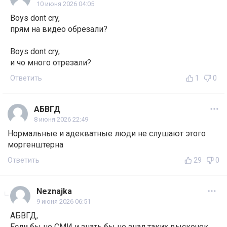
10 июня 2026 04:05
Boys dont cry,
прям на видео обрезали?
Boys dont cry,
и чо много отрезали?
Ответить
1
0
АБВГД
8 июня 2026 22:49
Нормальные и адекватные люди не слушают этого
моргенштерна
Ответить
29
0
Neznajka
9 июня 2026 06:51
АБВГД,
Если бы не СМИ и знать бы не знал таких выскочек.