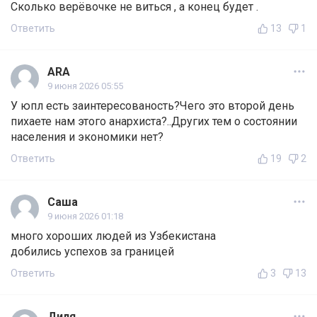
Сколько верёвочке не виться , а конец будет .
Ответить
13
1
ARA
9 июня 2026 05:55
У юпл есть заинтересованость?Чего это второй день
пихаете нам этого анархиста?..Других тем о состоянии
населения и экономики нет?
Ответить
19
2
Саша
9 июня 2026 01:18
много хороших людей из Узбекистана
добились успехов за границей
Ответить
3
13
Диля