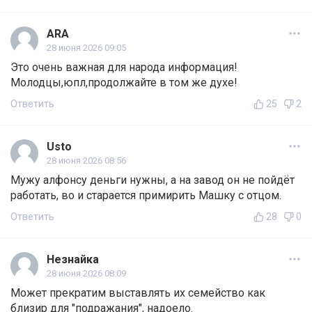
ARA
28 июня 2026 09:05
Это очень важная для народа информация!
Молодцы,юпл,продолжайте в том же духе!
Ответить
25
2
Usto
28 июня 2026 08:56
Мужу алфонсу деньги нужны, а на завод он не пойдёт
работать, во и старается примирить Машку с отцом.
Ответить
28
0
Незнайка
28 июня 2026 08:09
Может прекратим выставлять их семейство как
близир для "подражания", надоело.