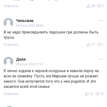
Ответить
28
0
Чипыжик
28 июня 2026 08:06
А не надо прикладывать ладошки где должны быть
трусы
Ответить
17
1
Диля
28 июня 2026 07:51
Я лично ходила к черной колдунье и навела порчу на
всю их семейку. Пусть эта Марьям лучше не рожает
никого. Она испугается того что у нее родится. И это
касается всей этой семьи
Ответить
10
10