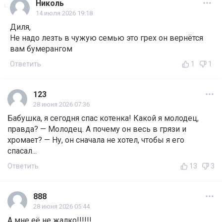
Николь
14 июля 2026 19:18
Диля,
Не надо лезть в чужую семью это грех он вернётся
вам бумерангом
Ответить
1
1
123
28 июня 2026 07:36
Бабушка, я сегодня спас котенка! Какой я молодец,
правда? — Молодец. А почему он весь в грязи и
хромает? — Ну, он сначала не хотел, чтобы я его
спасал...
Ответить
13
3
888
28 июня 2026 05:44
А мне её не жалко!!!!!!