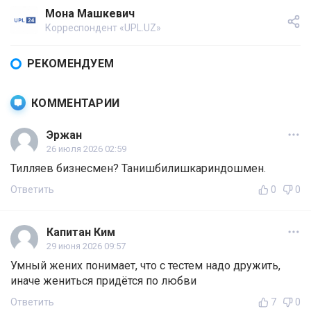
Мона Машкевич
Корреспондент «UPL.UZ»
РЕКОМЕНДУЕМ
КОММЕНТАРИИ
Эржан
26 июля 2026 02:59
Тилляев бизнесмен? Танишбилишкариндошмен.
Ответить
0
0
Капитан Ким
29 июня 2026 09:57
Умный жених понимает, что с тестем надо дружить,
иначе жениться придётся по любви
Ответить
7
0