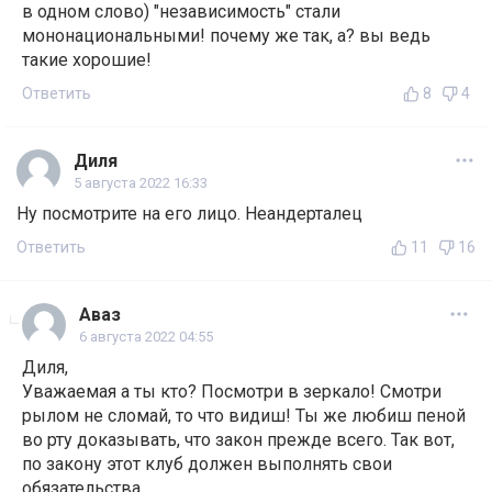
в одном слово) "независимость" стали
мононациональными! почему же так, а? вы ведь
такие хорошие!
Ответить
8
4
Диля
5 августа 2022 16:33
Ну посмотрите на его лицо. Неандерталец
Ответить
11
16
Аваз
6 августа 2022 04:55
Диля,
Уважаемая а ты кто? Посмотри в зеркало! Смотри
рылом не сломай, то что видиш! Ты же любиш пеной
во рту доказывать, что закон прежде всего. Так вот,
по закону этот клуб должен выполнять свои
обязательства.