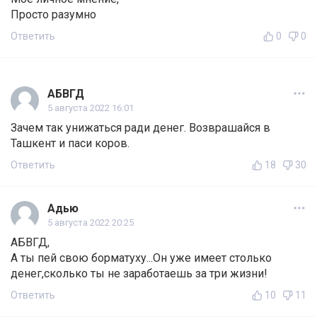
Просто разумно
Ответить
0
0
АБВГД
5 августа 2022 16:01
Зачем так унижаться ради денег. Возврашайся в
Ташкент и паси коров.
Ответить
18
30
Адью
5 августа 2022 20:25
АБВГД,
А ты пей свою борматуху...Он уже имеет столько
денег,сколько ты не заработаешь за три жизни!
Ответить
10
11