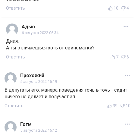
Ответить
10
4
Адью
6 августа 2022 06:34
Диля,
А ты отличаешься хоть от свиноматки?
Ответить
7
6
Прохожий
5 августа 2022 16:19
В депутаты его, манера поведения точь в точь - сидит
ничего не делает и получает зп.
Ответить
39
10
Гогм
5 августа 2022 16:12