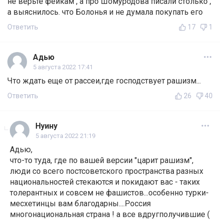
не верьте фейкам , а про Шомуродова писали столько ,
а выяснилось. что Болонья и не думала покупать его
Ответить
17
1
Адью
5 августа 2022 17:41
Что ждать еще от рассеи,где господствует рашизм...
Ответить
26
40
Нуину
5 августа 2022 21:19
Адью,
что-то туда, где по вашей версии "царит рашизм",
люди со всего постсоветского пространства разных
национальностей стекаются и покидают вас - таких
толерантных и совсем не фашистов...особенно турки-
месхетинцы вам благодарны....Россия
многонациональная страна ! а все вдругполучившие (