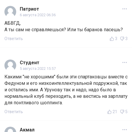
Патриот
6 августа 2022 06:36
АБВГД,
А ты сам не справляешься? Или ты баранов пасешь?
Ответить
3
3
Студент
5 августа 2022 15:57
Какими "не хорошими" были эти спартаковцы вместе с
Федуном и его низкоинтеллектуальной подружкой, так
и остались ими. А Урунову так и надо, надо было в
нормальный клуб переходить, а не вестись на зарплату
для понтливого шоппинга.
Ответить
21
5
Акмал