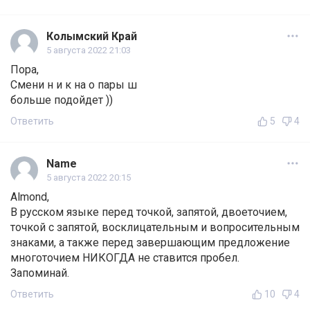
Колымский Край
5 августа 2022 21:03
Пора,
Смени н и к на о пары ш
больше подойдет ))
Ответить
5
4
Name
5 августа 2022 20:15
Almond,
В русском языке перед точкой, запятой, двоеточием,
точкой с запятой, восклицательным и вопросительным
знаками, а также перед завершающим предложение
многоточием НИКОГДА не ставится пробел.
Запоминай.
Ответить
10
4