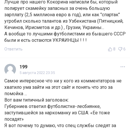
Лучше про нашего Кокорина написали бы, который
полирует скамейку запасных за очень большую
зарплату (2,5 миллиона евро в год), или как "спартак"
угробил сколько талантов из Узбекистана (Пятницкий,
Кечинов, Ирисметов и др.) , Грузии, Украины...
А вообще то лучшими футболистами из бывшего СССР
были и есть остаются УКРАИНЦЫ ! ! !
Ответить
8
6
199
5 августа 2022 23:35
Самое интересное что ни у кого из комментаторов не
хватило ума зайти на этот сайт и понять что это за
помойка ...
Вот вам типичный заголовок:
Губерниев ответил футболистке-лесбиянке,
заступившейся за наркоманку из США: «Ее тоже
посадят»
Я вот почему то думаю, что спец службы следят за