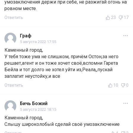
умозаключения держи при себе, не разжигай огонь на
ровном месте.
Ответить
23
17
Граф
5 августа 2022 17:55
Каменный город,
У тебя тоже ума не слишком, причём Остон,за него
решает,агент и он тоже хочет своё,вспомни Гарета
Бейла и тот долго не хотел уйти из,Реала,,пускай
заплатит неустойку,и все
Ответить
10
0
Бичь Божий
5 августа 2022 18:15
Каменный город,
Слышу широколобый сделай своё умозаключение