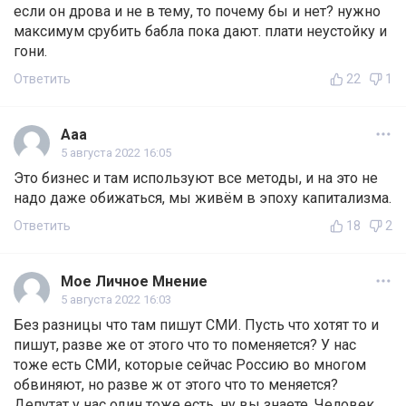
если он дрова и не в тему, то почему бы и нет? нужно
максимум срубить бабла пока дают. плати неустойку и
гони.
Ответить
22
1
Ааа
5 августа 2022 16:05
Это бизнес и там используют все методы, и на это не
надо даже обижаться, мы живём в эпоху капитализма.
Ответить
18
2
Мое Личное Мнение
5 августа 2022 16:03
Без разницы что там пишут СМИ. Пусть что хотят то и
пишут, разве же от этого что то поменяется? У нас
тоже есть СМИ, которые сейчас Россию во многом
обвиняют, но разве ж от этого что то меняется?
Депутат у нас один тоже есть, ну вы знаете. Человек