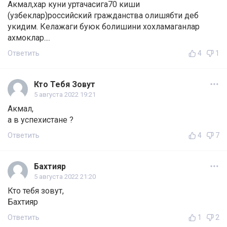
Акмал,хар куни уртачасига70 киши
(узбеклар)российский гражданства олишябти деб
укидим. Келажаги буюк болишини хохламаганлар
ахмоклар....
Ответить
4
1
Кто Тебя Зовут
5 августа 2022 19:21
Акмал,
а в успехистане ?
Ответить
4
7
Бахтияр
5 августа 2022 21:20
Кто тебя зовут,
Бахтияр
Ответить
1
2