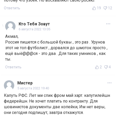
потому что узбек. Но восхваляют свою росию.
Ответить
19
12
Кто Тебя Зовут
6 августа 2022 13:05
Акмал,
Россия пишется с большой буквы , это раз . Урунов
этот не топ футболист , дорвался до шмоток просто ,
ещё выё@@@ся - это два . Для таких умников , как
ты.
Ответить
2
4
Мистер
5 августа 2022 19:40
Капуть РФС. Лет ми спик фром май харт. капутилейшн
федерейшн. Не хочет платить по контракту. Для
шовинистов документы две копейки, Им нет веры,
они сегодня подпишут, завтра откажутся.