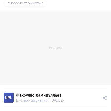
Новости Узбекистана
Фахрулло Хамидуллаев
Блогер и журналист «UPL.UZ»