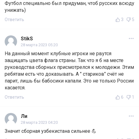
Футбол специально был придуман, чтоб русских всюду
унижать)
Ответить
3
5
StikS
28 марта 2023 05:20
На данный момент клубные игроки не рвутся
защищать цвета флага страны. Так что я б на месте
руководства сборных присмотрелся к молодежи. Этим
ребятам есть что доказывать. А " стариков" счёт не
парит, лишь бы бабосики капали. Это не только России
касается.
Ответить
6
1
Ли
28 марта 2023 04:20
Значит сборная узбекистана сильнее 💪