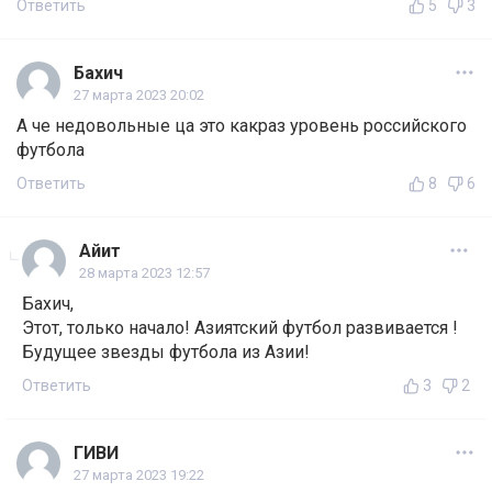
Ответить
5
3
Бахич
27 марта 2023 20:02
А че недовольные ца это какраз уровень российского
футбола
Ответить
8
6
Айит
28 марта 2023 12:57
Бахич,
Этот, только начало! Азиятский футбол развивается !
Будущее звезды футбола из Азии!
Ответить
3
2
ГИВИ
27 марта 2023 19:22