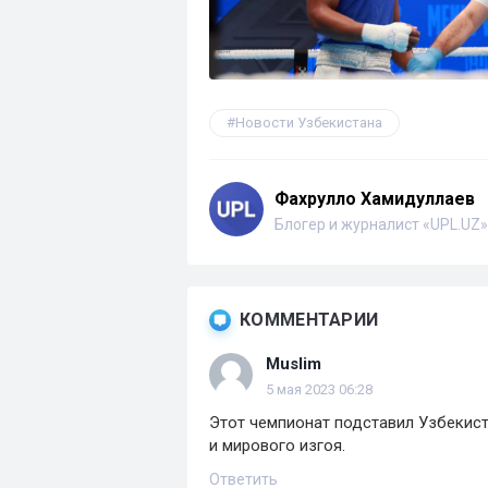
Новости Узбекистана
Фахрулло Хамидуллаев
Блогер и журналист «UPL.UZ»
КОММЕНТАРИИ
Muslim
5 мая 2023 06:28
Этот чемпионат подставил Узбекист
и мирового изгоя.
Ответить