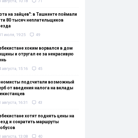
3 августа, 10:18
71
ота на зайцев": в Ташкенте поймали
ти 80 тысяч неплательщиков
оезда
31 июля, 19:25
49
збекистане хоким ворвался в дом
щины и отругал ее за некрасивую
знь
4 августа, 15:16
45
ономисты подсчитали возможный
рб от введения налога на вклады
екистанцев
1 августа, 16:31
43
збекистане хотят поднять цены на
езд и сократить маршруты
тобусов
1 августа, 13:08
40