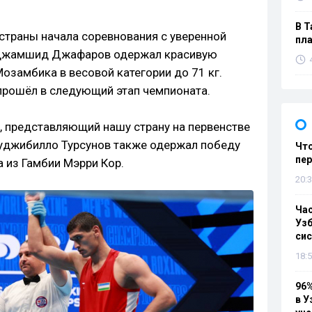
В Т
 страны начала соревнования с уверенной
пла
иджамшид Джафаров одержал красивую
озамбика в весовой категории до 71 кг.
прошёл в следующий этап чемпионата.
н, представляющий нашу страну на первенстве
 Муджибилло Турсунов также одержал победу
Что
пе
 из Гамбии Мэрри Кор.
20:3
Ча
Узб
си
18:5
96%
в У