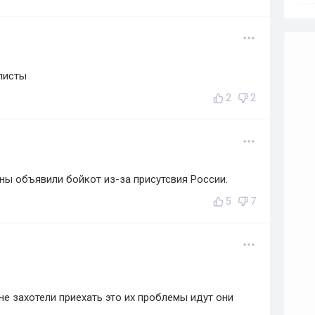
листы
2
2
аны объявили бойкот из-за присутсвия России.
5
7
, не захотели приехать это их проблемы идут они