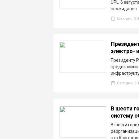
UPL. 6 август
неожиданно
Сегодня, 20
Президент
электро- 
Президенту Р
представили 
инфраструкту
Сегодня, 20
В шести г
систему о
В шести горо
реорганизаци
что благода