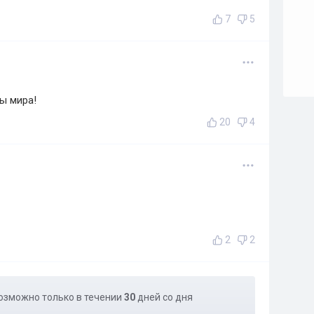
7
5
ы мира!
20
4
2
2
озможно только в течении
30
дней со дня