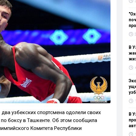
"Ох
поч
пр
В У
жен
жи
Эк
уще
узб
ая два узбекских спортсмена одолели своих
В У
 по боксу в Ташкенте. Об этом сообщила
про
ав
лимпийского Комитета Республики