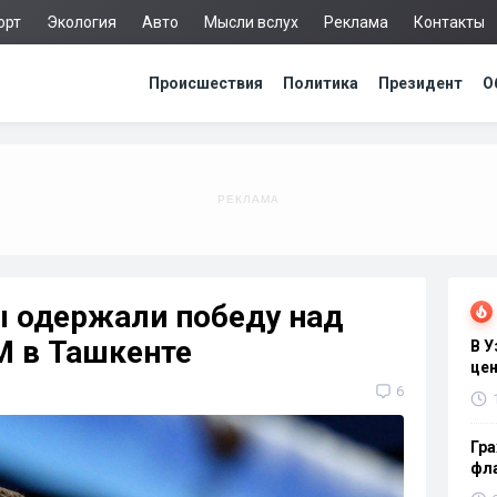
орт
Экология
Авто
Мысли вслух
Реклама
Контакты
Происшествия
Политика
Президент
О
ы одержали победу над
М в Ташкенте
В 
цен
6
Гра
фла