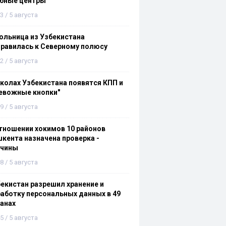
ебные центры
3 / 5 августа
льница из Узбекистана
равилась к Северному полюсу
2 / 5 августа
колах Узбекистана появятся КПП и
евожные кнопки"
9 / 5 августа
тношении хокимов 10 районов
кента назначена проверка -
ичины
8 / 5 августа
екистан разрешил хранение и
аботку персональных данных в 49
анах
5 / 5 августа