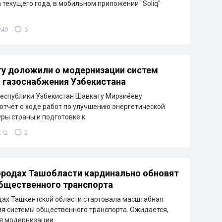
а текущего года, в мобильном приложении "Soliq"
:49
6
у доложили о модернизации систем
и газоснабжения Узбекистана
еспублики Узбекистан Шавкату Мирзиёеву
отчёт о ходе работ по улучшению энергетической
ры страны и подготовке к
:12
2
ородах Ташобласти кардинально обновят
бщественного транспорта
дах Ташкентской области стартовала масштабная
я системы общественного транспорта. Ожидается,
ря модернизации