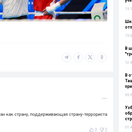
уч
15:1
Шко
отп
15:0
В ш
"тр
12:4
В о
Таш
пр
05:0
Узб
обр
ан как страну, поддерживающая страну-террориста
стр
01:4
3
2