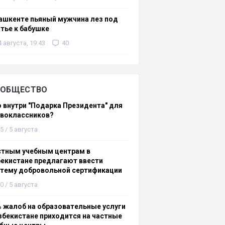
ашкенте пьяный мужчина лез под
тье к бабушке
4 августа, 19:43
40
ОБЩЕСТВО
 внутри "Подарка Президента" для
рвоклассников?
5 / 5 августа
стным учебным центрам в
екистане предлагают ввести
стему добровольной сертификации
0 / 5 августа
 жалоб на образовательные услуги
збекистане приходится на частные