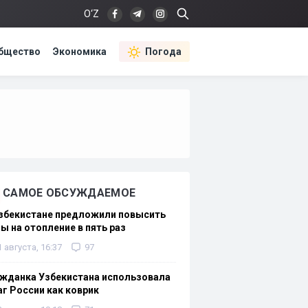
O‘Z
бщество
Экономика
Погода
САМОЕ ОБСУЖДАЕМОЕ
Узбекистане предложили повысить
ы на отопление в пять раз
1 августа, 16:37
97
жданка Узбекистана использовала
г России как коврик