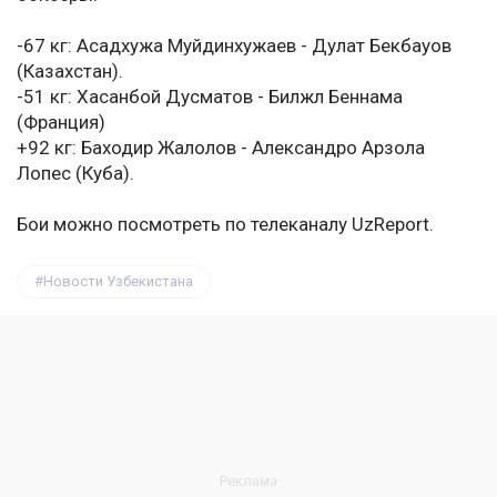
-67 кг: Асадхужа Муйдинхужаев - Дулат Бекбауов
(Казахстан).
-51 кг: Хасанбой Дусматов - Билжл Беннама
(Франция)
+92 кг: Баходир Жалолов - Александро Арзола
Лопес (Куба).
Бои можно посмотреть по телеканалу UzReport.
Новости Узбекистана