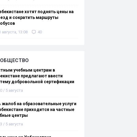
збекистане хотят поднять цены на
езд и сократить маршруты
тобусов
1 августа, 13:08
40
ОБЩЕСТВО
стным учебным центрам в
екистане предлагают ввести
стему добровольной сертификации
0 / 5 августа
 жалоб на образовательные услуги
збекистане приходится на частные
ебные центры
3 / 5 августа