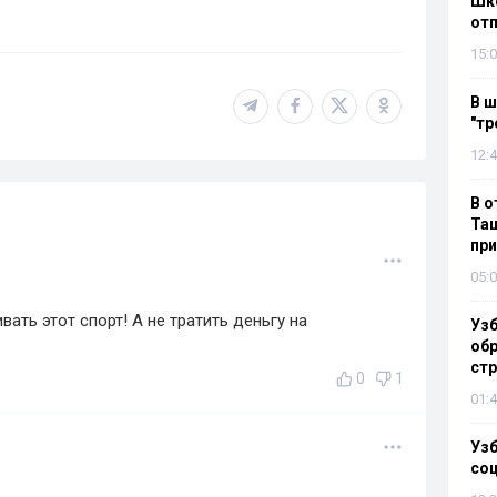
Шко
отп
15:0
В ш
"тр
12:4
В о
Таш
пр
05:0
ать этот спорт! А не тратить деньгу на
Узб
обр
стр
0
1
01:4
Узб
со