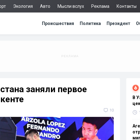
орт
Экология
Авто
Мысли вслух
Реклама
Контакты
Происшествия
Политика
Президент
О
стана заняли первое
шкенте
В 
цен
10
Аге
отр
миг