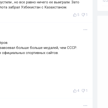
12:2
тили , но все равно ничего ее выиграли. Зато
ота забрал Узбекистан с Казахстаном.
5
1
ёров.
 завоевал больше больше медалей, чем СССР.
з официальных спортивных сайтов.
4
1