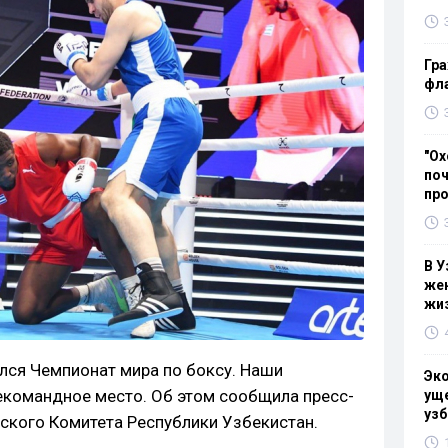
Гра
фла
"Ох
поч
пр
В У
жен
жи
лся Чемпионат мира по боксу. Наши
Эк
екомандное место. Об этом сообщила пресс-
уще
узб
ского Комитета Республики Узбекистан.