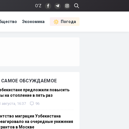
O‘Z
бщество
Экономика
Погода
САМОЕ ОБСУЖДАЕМОЕ
Узбекистане предложили повысить
ы на отопление в пять раз
1 августа, 16:37
96
нтство миграции Узбекистана
еагировало на очередные унижения
рантов в Москве