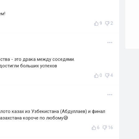
ем!
9
2
ства - это драка между соседями.
 достигли больших успехов
0
4
золото казах из Узбекистана (Абдуллаев) и финал
 Казахстана короче по любому😅
6
16