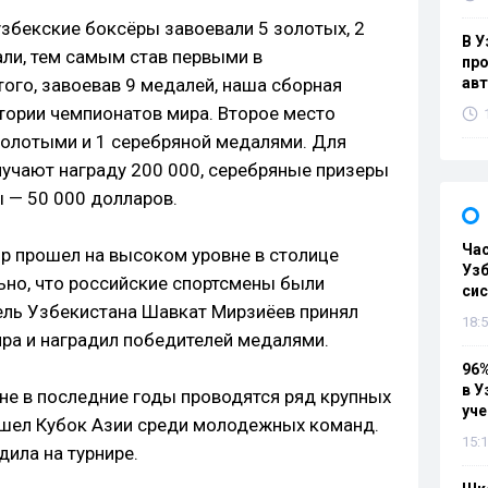
бекские боксёры завоевали 5 золотых, 2
В У
ли, тем самым став первыми в
про
ого, завоевав 9 медалей, наша сборная
ав
стории чемпионатов мира. Второе место
 золотыми и 1 серебряной медалями. Для
лучают награду 200 000, серебряные призеры
ы — 50 000 долларов.
Ча
ир прошел на высоком уровне в столице
Узб
ьно, что российские спортсмены были
си
ель Узбекистана Шавкат Мирзиёев принял
18:5
ира и наградил победителей медалями.
96%
в У
ане в последние годы проводятся ряд крупных
уч
ошел Кубок Азии среди молодежных команд.
15:1
ила на турнире.