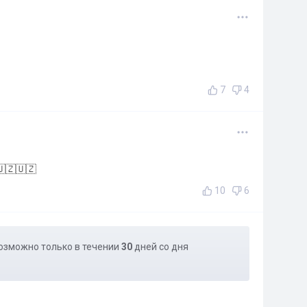
7
4
🇿🇺🇿
10
6
озможно только в течении
30
дней со дня