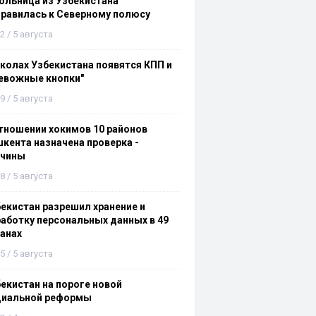
льница из Узбекистана
равилась к Северному полюсу
2 / 5 августа
колах Узбекистана появятся КПП и
евожные кнопки"
9 / 5 августа
тношении хокимов 10 районов
кента назначена проверка -
ичины
8 / 5 августа
екистан разрешил хранение и
аботку персональных данных в 49
анах
5 / 5 августа
екистан на пороге новой
циальной реформы