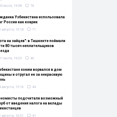
30 июля, 19:38
76
жданка Узбекистана использовала
г России как коврик
3 августа, 10:18
71
ота на зайцев": в Ташкенте поймали
ти 80 тысяч неплательщиков
оезда
31 июля, 19:25
46
збекистане хоким ворвался в дом
щины и отругал ее за некрасивую
знь
4 августа, 15:16
44
ономисты подсчитали возможный
рб от введения налога на вклады
екистанцев
1 августа, 16:31
41