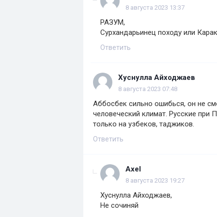
8 августа 2023 13:37
РАЗУМ,
Сурхандарьинец походу или Карак
Ответить
Хуснулла Айходжаев
8 августа 2023 07:48
Аббосбек сильно ошибься, он не см
человеческий климат. Русские при П
только на узбеков, таджиков.
Ответить
Axel
8 августа 2023 19:27
Хуснулла Айходжаев,
Не сочиняй