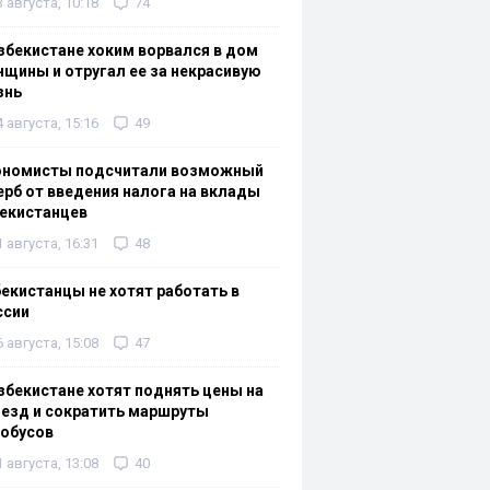
3 августа, 10:18
74
збекистане хоким ворвался в дом
щины и отругал ее за некрасивую
знь
4 августа, 15:16
49
ономисты подсчитали возможный
рб от введения налога на вклады
екистанцев
1 августа, 16:31
48
екистанцы не хотят работать в
ссии
6 августа, 15:08
47
збекистане хотят поднять цены на
езд и сократить маршруты
тобусов
1 августа, 13:08
40