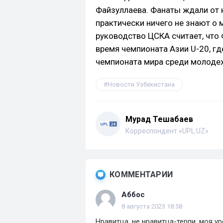
Файзуллаева. Фанаты ждали от 
практически ничего не знают о 
руководство ЦСКА считает, что
время чемпионата Азии U-20, гд
чемпионата мира среди молоде
Новости Узбекистана
Мурад Тешабаев
Корреспондент «UPL.UZ»
КОММЕНТАРИИ
Аббос
8 августа 2023 18:58
Нравитца ,не нравитца-терпи, моя уро