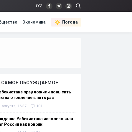
O‘Z
бщество
Экономика
Погода
САМОЕ ОБСУЖДАЕМОЕ
Узбекистане предложили повысить
ы на отопление в пять раз
1 августа, 16:37
101
жданка Узбекистана использовала
г России как коврик