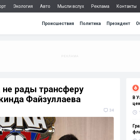
орт
Экология
Авто
Мысли вслух
Реклама
Контакты
Происшествия
Политика
Президент
О
не рады трансферу
ркинда Файзуллаева
В 
цен
34
Гра
фла