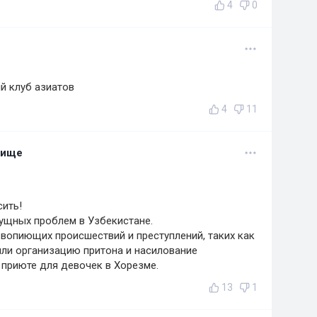
4
0
й клуб азиатов
4
11
лище
ить!
ущных проблем в Узбекистане.
вопиющих происшествий и преступлений, таких как
 или организацию притона и насилование
приюте для девочек в Хорезме.
13
1