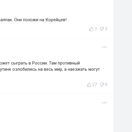
алпак. Они похожи на Корейцев!
3
3
ожет сыграть в России. Там противный
утине озлобились на весь мир, а наезжать могут
27
9