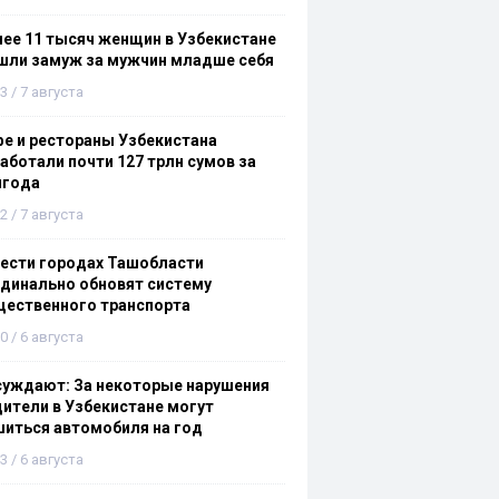
ее 11 тысяч женщин в Узбекистане
шли замуж за мужчин младше себя
3 / 7 августа
е и рестораны Узбекистана
аботали почти 127 трлн сумов за
лгода
2 / 7 августа
ести городах Ташобласти
динально обновят систему
щественного транспорта
0 / 6 августа
суждают: За некоторые нарушения
ители в Узбекистане могут
иться автомобиля на год
3 / 6 августа