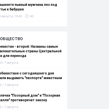
ашкенте пьяный мужчина лез под
тье к бабушке
4 августа, 19:43
40
ОБЩЕСТВО
екистан - второй: Названы самые
ивлекательные страны Центральной
и для переезда
4 / 7 августа
збекистане с сегодняшнего дня
али выдавать "паспорта" животным
2 / 7 августа
лички "Позорный дом" и "Позорная
алля" противоречат закону
2 / 7 августа