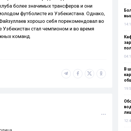
клуба более значимых трансферов и они
Бол
молодом футболисте из Узбекистана. Однако,
вы
 Файзуллаев хорошо себя порекомендовал во
14:1
е Узбекистан стал чемпионом и во время
жных команд.
Каф
зар
по
04:1
В ш
кар
об
19:5
Об
вод
лиш
12:4
дица....