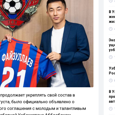
В У
жен
жи
Эк
уще
узб
Узб
Ро
В У
продолжает укреплять свой состав в
про
густа, было официально объявлено о
ав
ого соглашения с молодым и талантливым