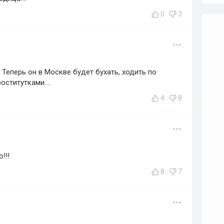
0
3
 Теперь он в Москве будет бухать, ходить по
оститутками....
4
8
!!!
8
7