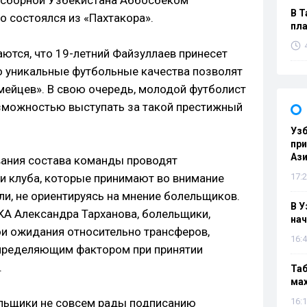
 сборной Узбекистана Аббосбеком
В Т
о состоялся из «Пахтакора».
пла
ются, что 19-летний Файзуллаев принесет
о уникальные футбольные качества позволят
ейцев». В свою очередь, молодой футболист
озможностью выступать за такой престижный
Узб
пр
Ази
вания состава команды проводят
и клуба, которые принимают во внимание
17:2
ли, не ориентируясь на мнение болельщиков.
В У
А Александра Тарханова, болельщики,
нач
ои ожидания относительно трансферов,
16:4
определяющим фактором при принятии
.
Таб
мах
ельщики не совсем рады подписанию
16:1