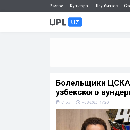
В мире
Культура
Шоу-бизнес
Сп
Болельщики ЦСКА 
узбекского вунде
Спорт
7-08-2023, 17:20