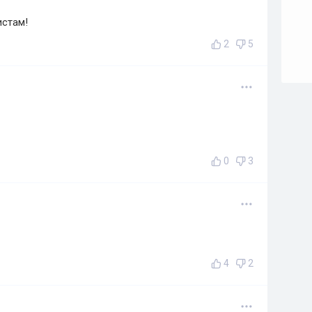
истам!
2
5
0
3
4
2