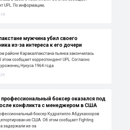
т UPL. По информации,
:19
пакстане мужчина убил своего
ика из-за интереса к его дочери
м районе Каракалпакстана пьянка закончилась
б этом сообщает корреспондент UPL. Согласно
уроженец Нукуса 1964 года
:25
 профессиональный боксер оказался под
после конфликта с менеджером в США
рофессиональный боксер Кудратилло Абдукаххоров
депортирован из США. Об этом сообщает Fighting
ра задержали из-за