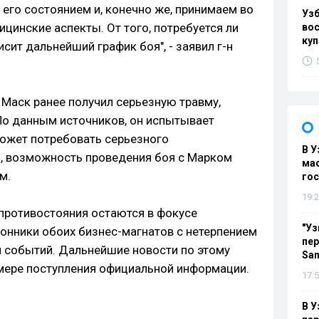
его состоянием и, конечно же, принимаем во
Уз
цинские аспекты. От того, потребуется ли
вос
куп
сит дальнейший график боя", - заявил г-н
 Маск ранее получил серьезную травму,
По данным источников, он испытывает
может потребовать серьезного
В У
, возможность проведения боя с Марком
мас
м.
гос
19:2
 противостояния остаются в фокусе
"Уз
онники обоих бизнес-магнатов с нетерпением
пер
 событий. Дальнейшие новости по этому
Sa
мере поступления официальной информации.
17:5
В У