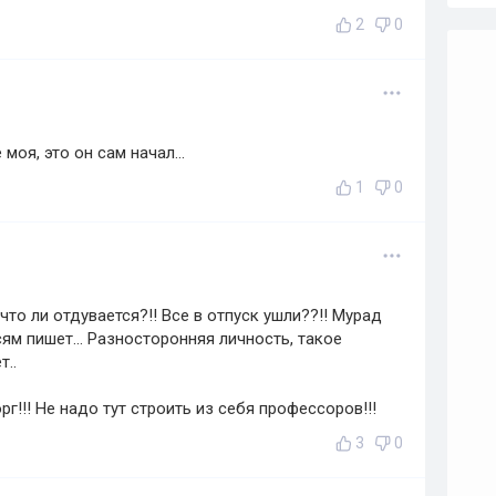
2
0
моя, это он сам начал...
1
0
что ли отдувается?!! Все в отпуск ушли??!! Мурад
сям пишет... Разносторонняя личность, такое
т..
рг!!! Не надо тут строить из себя профессоров!!!
3
0