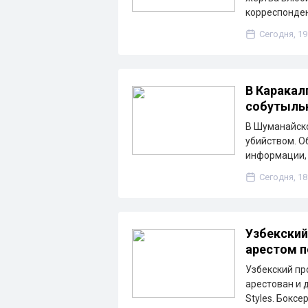
корреспонден
Сегодня, 19
В Каракал
собутыльн
В Шуманайско
убийством. О
информации, 
Сегодня, 18
Узбекский
арестом 
Узбекский п
арестован и 
Styles. Боксе