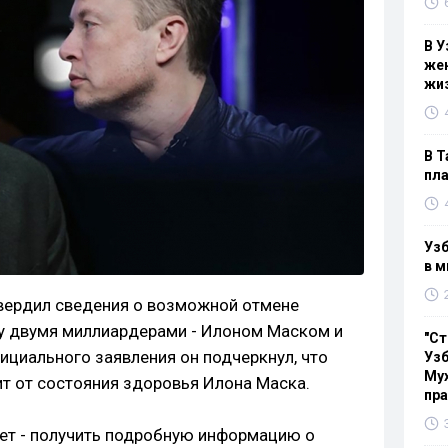
В У
жен
жи
В Т
пла
Узб
в м
твердил сведения о возможной отмене
 двумя миллиардерами - Илоном Маском и
"Ст
ициального заявления он подчеркнул, что
Узб
Мух
т от состояния здоровья Илона Маска.
пр
ет - получить подробную информацию о