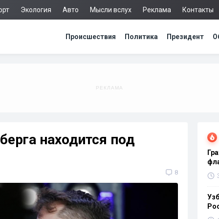
орт
Экология
Авто
Мысли вслух
Реклама
Контакты
Происшествия
Политика
Президент
О
берга находится под
Гра
фла
8
Узб
Ро