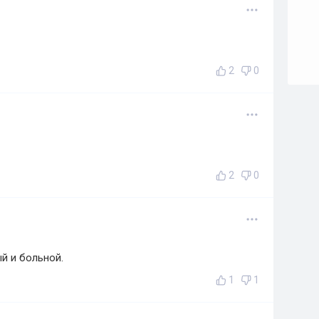
2
0
2
0
й и больной.
1
1