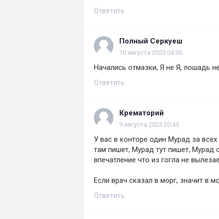
Ответить
Полный Серкуеш
10 августа 2023 04:36
Начались отмазки, Я не Я, лошадь не 
Ответить
Крематорий
9 августа 2023 20:45
У вас в конторе один Мурад за всех 
там пишет, Мурад тут пишет, Мурад 
впечатление что из гогла не вылезае
Если врач сказал в морг, значит в мо
Ответить