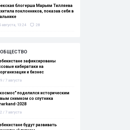
бекская блогерша Марьям Тилляева
хитила поклонников, показав себя в
альнике
5 августа, 13:24
28
ОБЩЕСТВО
збекистане зафиксированы
совые кибератаки на
организации и бизнес
9 / 7 августа
космос" поделился историческим
вым снимком со спутника
markand-2028
2 / 7 августа
збекистане будут развивать