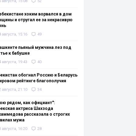
6 августа, 15:08
52
збекистане хоким ворвался в дом
щины и отругал ее за некрасивую
знь
4 августа, 15:16
49
ашкенте пьяный мужчина лез под
тье к бабушке
4 августа, 19:43
40
екистан обогнал Россию и Беларусь
ировом рейтинге благополучия
2 августа, 21:10
34
ою рядом, как официант":
екская актриса Шахзода
аммедова рассказала о строгих
авилах мужа
3 августа, 16:20
28