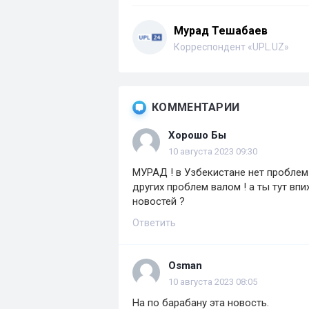
Мурад Тешабаев
Корреспондент «UPL.UZ»
КОММЕНТАРИИ
Хорошо Бы
10 августа 2023 09:30
МУРАД ! в Узбекистане нет проблем 
других проблем валом ! а ты тут вп
новостей ?
Ответить
Osman
10 августа 2023 08:05
На по барабану эта новость.