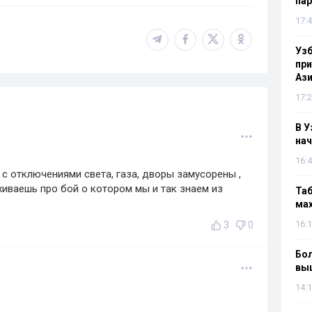
па
17:4
Узб
пр
Ази
17:2
В У
нач
16:4
с отключениями света, газа, дворы замусорены ,
ихиваешь про бой о котором мы и так знаем из
Таб
мах
16:1
3
0
Бол
вы
14:1