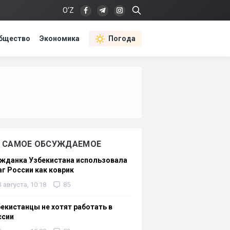
O‘Z
бщество
Экономика
Погода
САМОЕ ОБСУЖДАЕМОЕ
жданка Узбекистана использовала
г России как коврик
3 августа, 10:18
85
екистанцы не хотят работать в
ссии