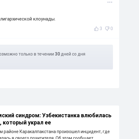
олигархической клоунады.
3
0
озможно только в течении
30
дней со дня
ский синдром: Узбекистанка влюбилась
, который украл ее
м районе Каракалпакстана произошел инцидент, где
лась в своего похитителя. Об этом сообщает