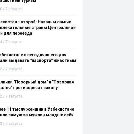
рашютный туризм
0 / 7 августа
екистан - второй: Названы самые
ивлекательные страны Центральной
и для переезда
4 / 7 августа
збекистане с сегодняшнего дня
али выдавать "паспорта" животным
2 / 7 августа
лички "Позорный дом" и "Позорная
алля" противоречат закону
2 / 7 августа
ее 11 тысяч женщин в Узбекистане
шли замуж за мужчин младше себя
3 / 7 августа