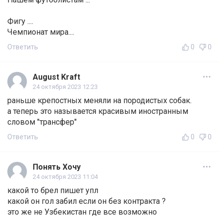
Фигу ....
Чемпионат мира....
Ответить
0
0
August Kraft
24 октября 2023 12:23
раньше крепостных меняли на породистых собак.
а теперь это называется красивым иностранным
словом "трансфер"
Ответить
0
0
Понять Хочу
24 октября 2023 11:04
какой то брел пишет упл
какой он гол забил если он без контракта ?
это же не Узбекистан где все возможно