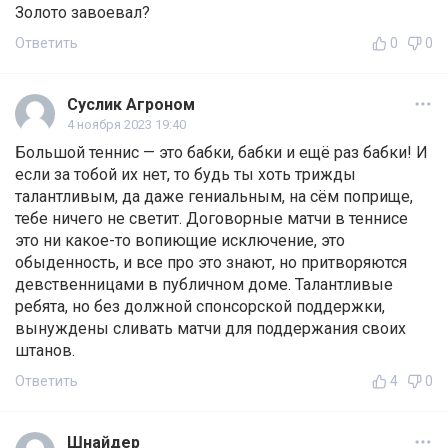
Золото завоевал?
Ответить
0
0
Суслик Агроном
4 ноября 2023 19:40
Большой теннис — это бабки, бабки и ещё раз бабки! И
если за тобой их нет, то будь ты хоть трижды
талантливым, да даже гениальным, на сём поприще,
тебе ничего не светит. Договорные матчи в теннисе
это ни какое-то вопиющие исключение, это
обыденность, и все про это знают, но притворяются
девственницами в публичном доме. Талантливые
ребята, но без должной спонсорской поддержки,
вынуждены сливать матчи для поддержания своих
штанов.
Ответить
4
0
Шнайдер