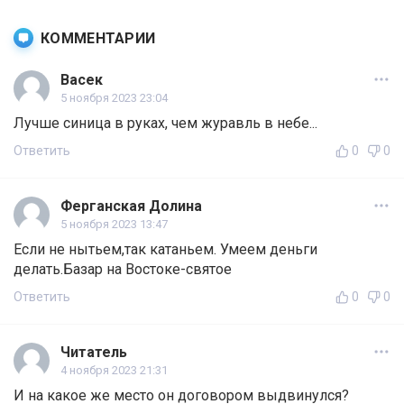
КОММЕНТАРИИ
Васек
5 ноября 2023 23:04
Лучше синица в руках, чем журавль в небе...
Ответить
0
0
Ферганская Долина
5 ноября 2023 13:47
Если не нытьем,так катаньем. Умеем деньги
делать.Базар на Востоке-святое
Ответить
0
0
Читатель
4 ноября 2023 21:31
И на какое же место он договором выдвинулся?