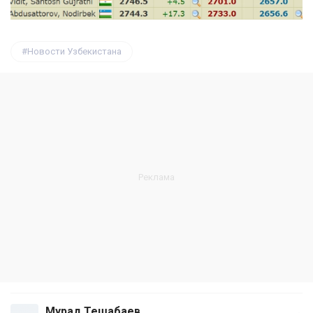
Новости Узбекистана
Мурад Тешабаев