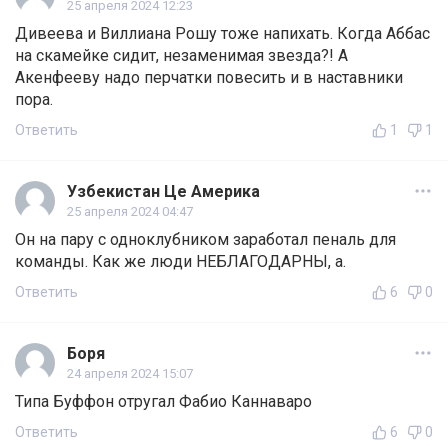
25 апреля 2024 12:23
Дивеева и Виллиана Рошу тоже напихать. Когда Аббас
на скамейке сидит, незаменимая звезда?! А
Акенфееву надо перчатки повесить и в наставники
пора.
Ответить
1
1
Узбекистан Це Америка
25 апреля 2024 04:47
Он на пару с одноклубником заработал пеналь для
команды. Как же люди НЕБЛАГОДАРНЫ, а.
Ответить
6
0
Боря
24 апреля 2024 15:07
Типа Буффон отругал Фабио Каннаваро
Ответить
6
0