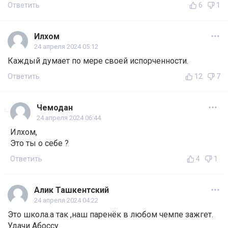
Ответить
6
1
Илхом
24 апреля 2024 05:12
Каждый думает по мере своей испорченности.
Ответить
12
7
Чемодан
24 апреля 2024 06:44
Илхом,
Это ты о себе ?
Ответить
4
1
Алик Ташкентский
24 апреля 2024 04:22
Это школа.а так ,наш паренёк в любом чемпе зажгет.
Удачи Абоссу