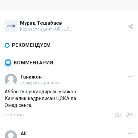
Мурад Тешабаев
Корреспондент «UPL.UZ»
РЕКОМЕНДУЕМ
КОММЕНТАРИИ
Ганижон
25 апреля 2024 16:48
Аббос тушунгандирсан укажон.
Канчалик кадрилисан ЦСКА да.
Омад сенга.
Ответить
5
0
All