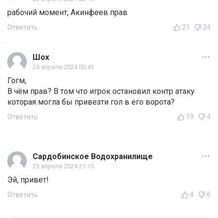
рабочий момент, Акинфеев прав
Ответить
21
24
Шох
24 апреля 2024 00:43
Гогм,
В чём прав? В том что игрок остановил контр атаку
которая могла бы привезти гол в его ворота?
Ответить
19
4
Сардобинское Водохранилище
23 апреля 2024 21:15
Эй, привет!
Ответить
4
6