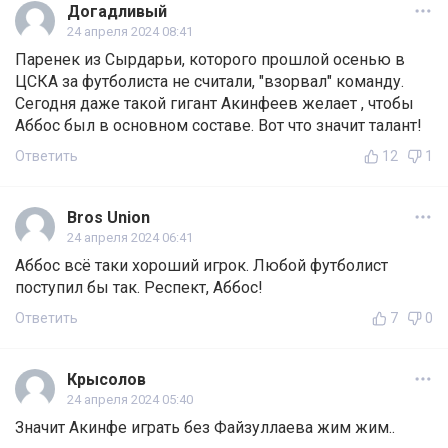
Догадливый
24 апреля 2024 08:41
Паренек из Сырдарьи, которого прошлой осенью в
ЦСКА за футболиста не считали, "взорвал" команду.
Сегодня даже такой гигант Акинфеев желает , чтобы
Аббос был в основном составе. Вот что значит талант!
Ответить
12
1
Bros Union
24 апреля 2024 06:41
Аббос всё таки хороший игрок. Любой футболист
поступил бы так. Респект, Аббос!
Ответить
7
0
Крысолов
24 апреля 2024 05:40
Значит Акинфе играть без Файзуллаева жим жим..