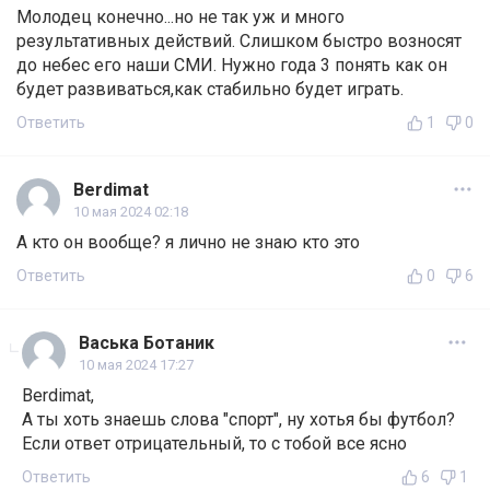
Молодец конечно...но не так уж и много
результативных действий. Слишком быстро возносят
до небес его наши СМИ. Нужно года 3 понять как он
будет развиваться,как стабильно будет играть.
Ответить
1
0
Berdimat
10 мая 2024 02:18
А кто он вообще? я лично не знаю кто это
Ответить
0
6
Васька Ботаник
10 мая 2024 17:27
Berdimat,
А ты хоть знаешь слова "спорт", ну хотья бы футбол?
Если ответ отрицательный, то с тобой все ясно
Ответить
6
1