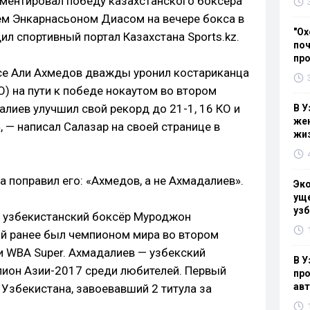
ментировал победу казахстанского боксёра
м Энкарнасьоном Диасом на вечере бокса в
"Ох
л спортивный портал Казахстана Sports.kz.
поч
пр
се Али Ахмедов дважды уронил костариканца
О) на пути к победе нокаутом во втором
далиев улучшил свой рекорд до 21-1, 16 КО и
В У
жен
, — написал Салазар на своей странице в
жи
 поправил его: «Ахмедов, а не Ахмадалиев».
Эк
уще
узб
т узбекистанский боксёр Муроджон
рый ранее был чемпионом мира во втором
и WBA Super. Ахмадалиев — узбекский
В У
пион Азии-2017 среди любителей. Первый
про
ав
Узбекистана, завоевавший 2 титула за