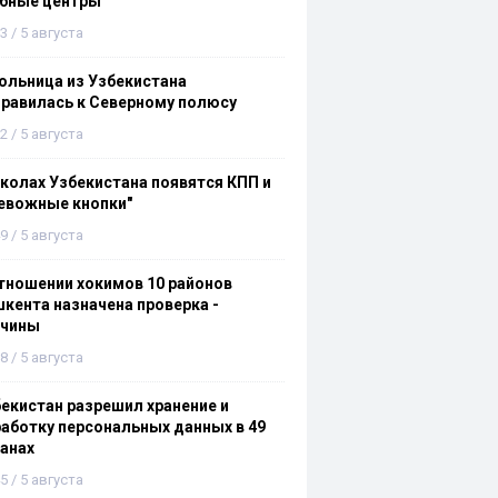
ебные центры
3 / 5 августа
льница из Узбекистана
равилась к Северному полюсу
2 / 5 августа
колах Узбекистана появятся КПП и
евожные кнопки"
9 / 5 августа
тношении хокимов 10 районов
кента назначена проверка -
ичины
8 / 5 августа
екистан разрешил хранение и
аботку персональных данных в 49
анах
5 / 5 августа