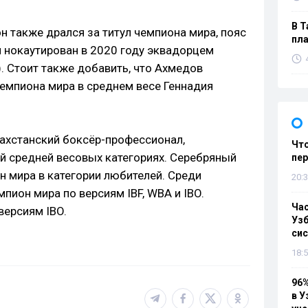
В Т
он также дрался за титул чемпиона мира, пояс
пла
л нокаутирован в 2020 году эквадорцем
). Стоит также добавить, что Ахмедов
емпиона мира в среднем весе Геннадия
захстанский боксёр-профессионал,
Что
й средней весовых категориях. Серебряный
пе
н мира в категории любителей. Среди
20:3
ион мира по версиям IBF, WBA и IBO.
Ча
ерсиям IBO.
Узб
си
18:5
96%
в У