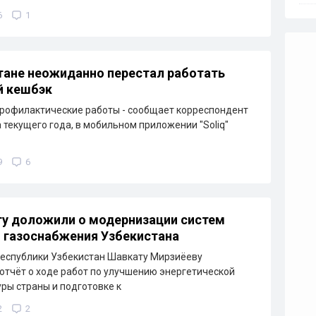
6
1
тане неожиданно перестал работать
й кешбэк
рофилактические работы - сообщает корреспондент
а текущего года, в мобильном приложении "Soliq"
9
6
у доложили о модернизации систем
и газоснабжения Узбекистана
еспублики Узбекистан Шавкату Мирзиёеву
отчёт о ходе работ по улучшению энергетической
ры страны и подготовке к
2
2