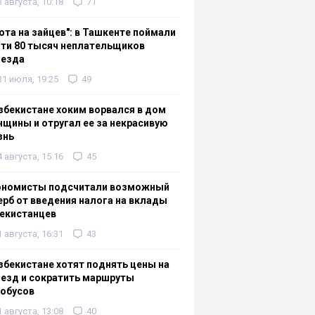
3 августа, 10:18
71
ота на зайцев": в Ташкенте поймали
ти 80 тысяч неплательщиков
оезда
31 июля, 19:25
49
збекистане хоким ворвался в дом
щины и отругал ее за некрасивую
знь
4 августа, 15:16
45
ономисты подсчитали возможный
рб от введения налога на вклады
екистанцев
1 августа, 16:31
43
збекистане хотят поднять цены на
езд и сократить маршруты
тобусов
1 августа, 13:08
40