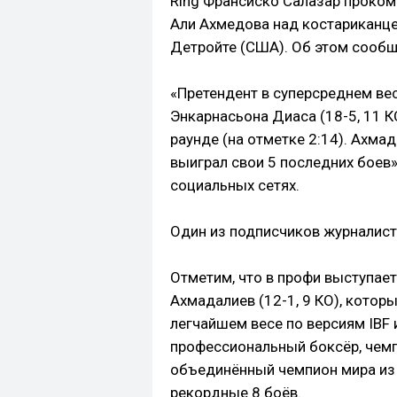
Ring Франсиско Салазар проком
Али Ахмедова над костариканце
Детройте (США). Об этом сообщи
«Претендент в суперсреднем ве
Энкарнасьона Диаса (18-5, 11 К
раунде (на отметке 2:14). Ахма
выиграл свои 5 последних боев»
социальных сетях.
Один из подписчиков журналиста
Отметим, что в профи выступае
Ахмадалиев (12-1, 9 КО), кото
легчайшем весе по версиям IBF 
профессиональный боксёр, чем
объединённый чемпион мира из 
рекордные 8 боёв.