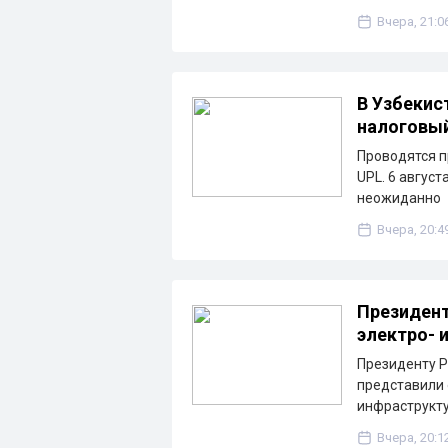
Вчера, 21:0
В Узбекис
налоговы
Проводятся п
UPL. 6 август
неожиданно
Вчера, 20:4
Президент
электро- 
Президенту Р
представили 
инфраструкту
Вчера, 20:1