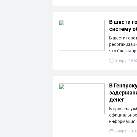
В шести г
систему о
В шести горо
реорганизаци
что благода
Вчера, 19:5
В Генпрок
задержани
денег
В пресс-служ
официальное 
информация о
Вчера, 18:0