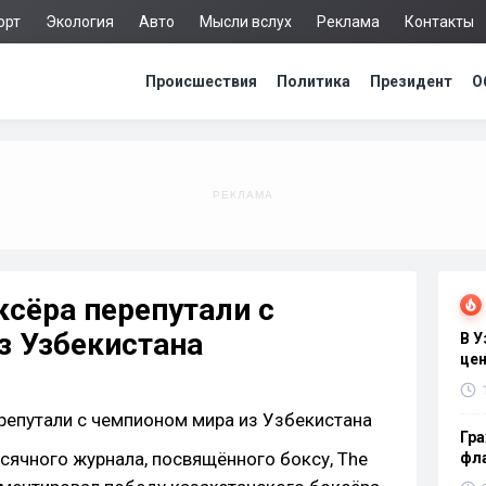
орт
Экология
Авто
Мысли вслух
Реклама
Контакты
Происшествия
Политика
Президент
О
ксёра перепутали с
з Узбекистана
В 
цен
Гра
ячного журнала, посвящённого боксу, The
фла