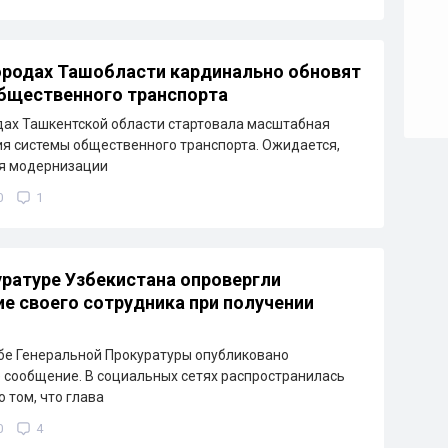
ородах Ташобласти кардинально обновят
бщественного транспорта
дах Ташкентской области стартовала масштабная
я системы общественного транспорта. Ожидается,
ря модернизации
0
1
уратуре Узбекистана опровергли
е своего сотрудника при получении
бе Генеральной Прокуратуры опубликовано
сообщение. В социальных сетях распространилась
 том, что глава
0
4