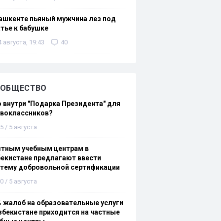
ашкенте пьяный мужчина лез под
тье к бабушке
4 августа, 19:43
40
ОБЩЕСТВО
 внутри "Подарка Президента" для
рвоклассников?
5 / 5 августа
стным учебным центрам в
екистане предлагают ввести
стему добровольной сертификации
0 / 5 августа
 жалоб на образовательные услуги
збекистане приходится на частные