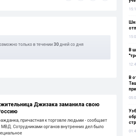
уч
15:1
Шко
отп
15:0
озможно только в течении
30
дней со дня
В ш
"тр
12:4
В о
Таш
пр
05:0
 жительница Джизака заманила свою
Россию
Узб
обр
ажданка, причастная к торговле людьми - сообщает
стр
 МВД. Сотрудниками органов внутренних дел было
01:4
пециальное