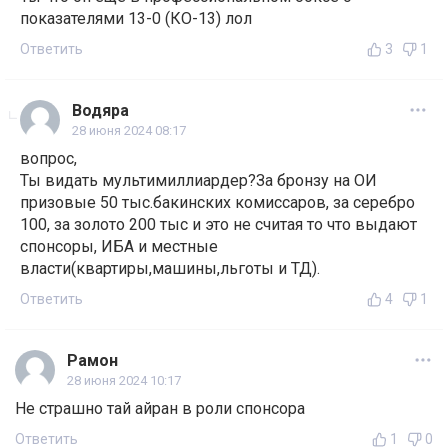
показателями 13-0 (КО-13) лол
Ответить
3
1
Водяра
28 июня 2024 08:17
вопрос,
Ты видать мультимиллиардер?За бронзу на ОИ
призовые 50 тыс.бакинских комиссаров, за серебро
100, за золото 200 тыс и это не считая то что выдают
спонсоры, ИБА и местные
власти(квартиры,машины,льготы и ТД).
Ответить
4
1
Рамон
28 июня 2024 10:17
Не страшно тай айран в роли спонсора
Ответить
1
0