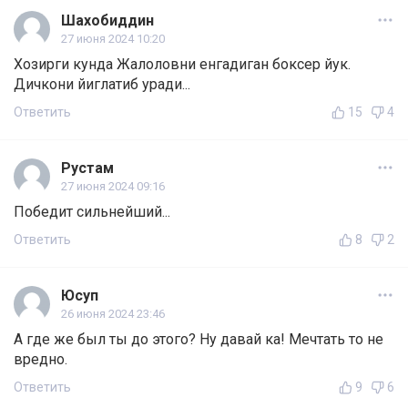
Шахобиддин
27 июня 2024 10:20
Хозирги кунда Жалоловни енгадиган боксер йук.
Дичкони йиглатиб уради...
Ответить
15
4
Рустам
27 июня 2024 09:16
Победит сильнейший...
Ответить
8
2
Юсуп
26 июня 2024 23:46
А где же был ты до этого? Ну давай ка! Мечтать то не
вредно.
Ответить
9
6