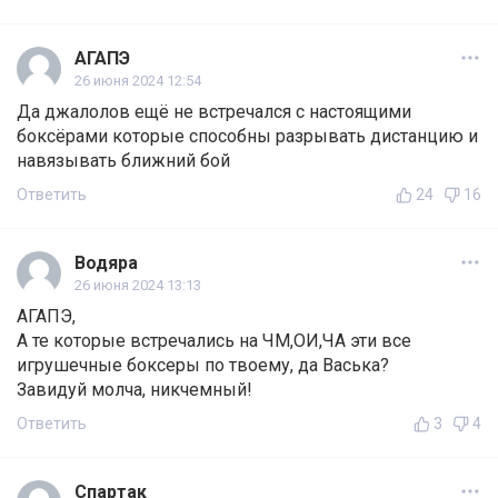
АГАПЭ
26 июня 2024 12:54
Да джалолов ещё не встречался с настоящими
боксёрами которые способны разрывать дистанцию и
навязывать ближний бой
Ответить
24
16
Водяра
26 июня 2024 13:13
АГАПЭ,
А те которые встречались на ЧМ,ОИ,ЧА эти все
игрушечные боксеры по твоему, да Васька?
Завидуй молча, никчемный!
Ответить
3
4
Спартак