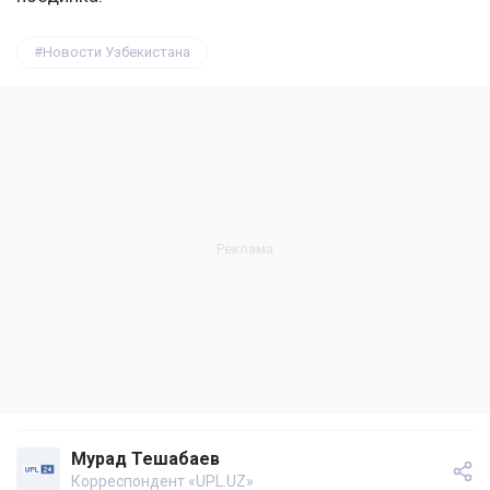
Новости Узбекистана
Мурад Тешабаев
Корреспондент «UPL.UZ»