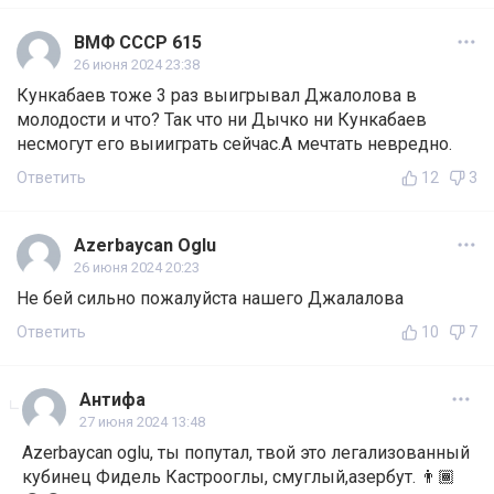
ВМФ СССР 615
26 июня 2024 23:38
Кункабаев тоже 3 раз выигрывал Джалолова в
молодости и что? Так что ни Дычко ни Кункабаев
несмогут его выииграть сейчас.А мечтать невредно.
Ответить
12
3
Azerbaycan Oglu
26 июня 2024 20:23
Не бей сильно пожалуйста нашего Джалалова
Ответить
10
7
Антифа
27 июня 2024 13:48
Azerbaycan oglu, ты попутал, твой это легализованный
кубинец Фидель Кастрооглы, смуглый,азербут. 👨🏾