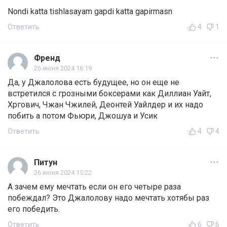
Nondi katta tishlasayam gapdi katta gapirmasn
Ответить
4
1
Френд
26 июня 2024 16:19
Да, у Джалолова есть будущее, но он еще не
встретился с грозными боксерами как Диллиан Уайт,
Хргович, Чжан Чжилей, Деонтей Уайлдер и их надо
побить а потом Фьюри, Джошуа и Усик
Ответить
4
4
Питун
26 июня 2024 15:22
А зачем ему мечтать если он его четыре раза
побеждал? Это Джалолову надо мечтать хотябы раз
его победить.
Ответить
6
6