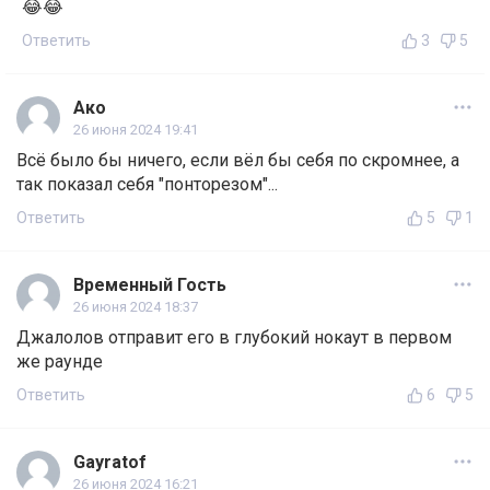
😂😂
Ответить
3
5
Ако
26 июня 2024 19:41
Всё было бы ничего, если вёл бы себя по скромнее, а
так показал себя "понторезом"...
Ответить
5
1
Временный Гость
26 июня 2024 18:37
Джалолов отправит его в глубокий нокаут в первом
же раунде
Ответить
6
5
Gayratof
26 июня 2024 16:21