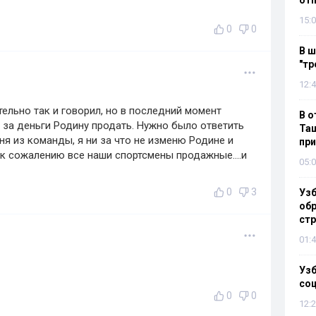
отп
15:0
0
0
В ш
"тр
12:4
ельно так и говорил, но в последний момент
В о
 за деньги Родину продать. Нужно было ответить
Таш
я из команды, я ни за что не изменю Родине и
пр
 к сожалению все наши спортсмены продажные....и
05:0
0
3
Узб
обр
стр
01:4
Узб
со
0
0
12:2