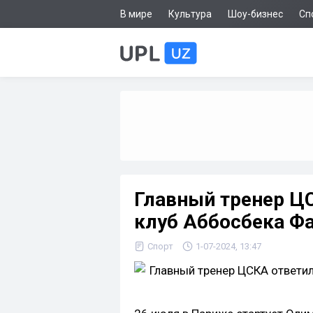
В мире
Культура
Шоу-бизнес
Сп
Главный тренер ЦС
клуб Аббосбека Ф
Спорт
1-07-2024, 13:47