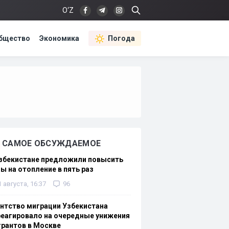
O‘Z
бщество
Экономика
Погода
САМОЕ ОБСУЖДАЕМОЕ
Узбекистане предложили повысить
ы на отопление в пять раз
1 августа, 16:37
96
нтство миграции Узбекистана
еагировало на очередные унижения
рантов в Москве