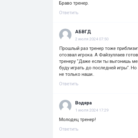
Браво тренер.
Ответить
АБВГД
2 июля 2024 07:50
Прошлый раз тренер тоже приблизит
отозвал игрока. А Файзуллаев готов
тренеру "Даже если ты выгонишь мен
буду играть до последней игры". Но
не только наши..
Ответить
Водяра
1 июля 2024 17:29
Молодец тренер!
Ответить