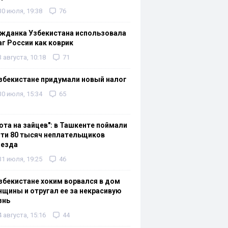
30 июля, 19:38
76
жданка Узбекистана использовала
г России как коврик
3 августа, 10:18
71
збекистане придумали новый налог
30 июля, 15:34
65
ота на зайцев": в Ташкенте поймали
ти 80 тысяч неплательщиков
оезда
31 июля, 19:25
46
збекистане хоким ворвался в дом
щины и отругал ее за некрасивую
знь
4 августа, 15:16
44