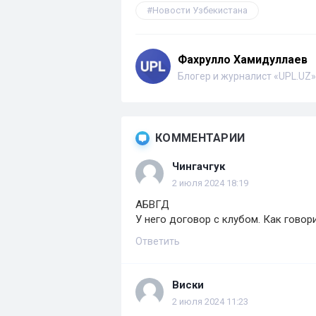
Новости Узбекистана
Фахрулло Хамидуллаев
Блогер и журналист «UPL.UZ»
КОММЕНТАРИИ
Чингачгук
2 июля 2024 18:19
АБВГД
У него договор с клубом. Как говор
Ответить
Виски
2 июля 2024 11:23