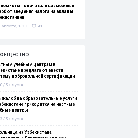
ономисты подсчитали возможный
рб от введения налога на вклады
екистанцев
1 августа, 16:31
41
ОБЩЕСТВО
стным учебным центрам в
екистане предлагают ввести
стему добровольной сертификации
0 / 5 августа
 жалоб на образовательные услуги
збекистане приходится на частные
ебные центры
3 / 5 августа
льница из Узбекистана