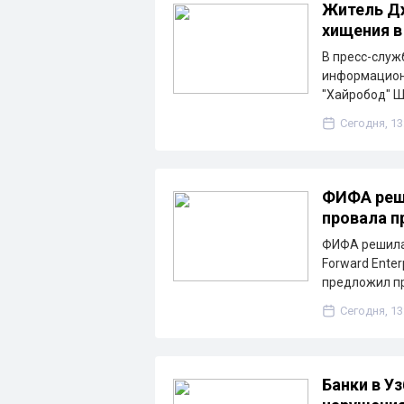
Житель Дж
хищения в
В пресс-служ
информацион
"Хайробод" 
Сегодня, 13
ФИФА реш
провала пр
ФИФА решила 
Forward Ente
предложил п
Сегодня, 13
Банки в У