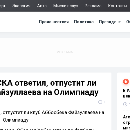
орт
Экология
Авто
Мысли вслух
Реклама
Контакты
Происшествия
Политика
Президент
О
КА ответил, отпустит ли
айзуллаева на Олимпиаду
В 
цен
4
Аге
отр
миг