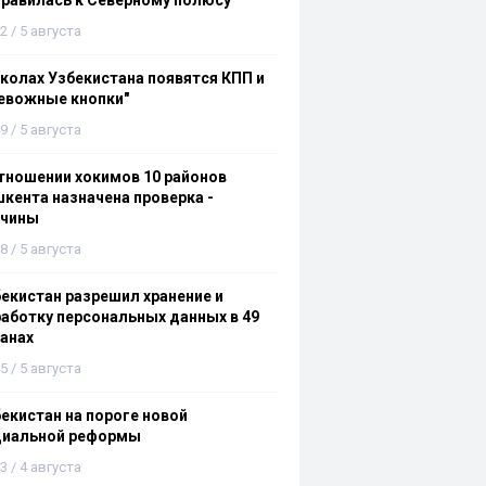
равилась к Северному полюсу
2 / 5 августа
колах Узбекистана появятся КПП и
евожные кнопки"
9 / 5 августа
тношении хокимов 10 районов
кента назначена проверка -
ичины
8 / 5 августа
екистан разрешил хранение и
аботку персональных данных в 49
анах
5 / 5 августа
екистан на пороге новой
циальной реформы
3 / 4 августа