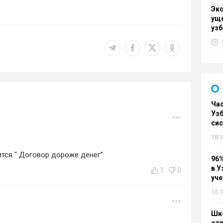
Эк
уще
узб
Ча
Узб
си
18:5
ится “ Договор дороже денег”.
96%
в У
1
0
уч
15:1
Шко