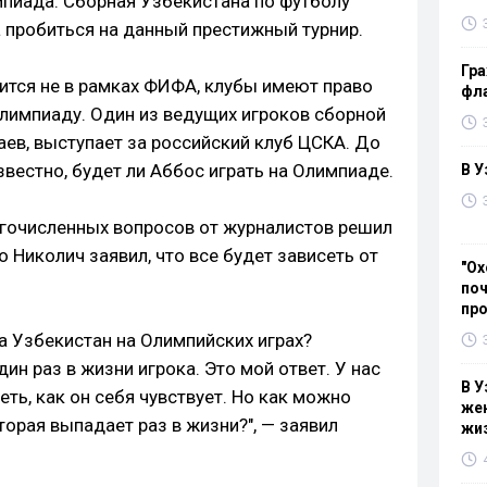
мпиада. Сборная Узбекистана по футболу
а пробиться на данный престижный турнир.
Гра
одится не в рамках ФИФА, клубы имеют право
фла
Олимпиаду. Один из ведущих игроков сборной
ев, выступает за российский клуб ЦСКА. До
вестно, будет ли Аббос играть на Олимпиаде.
В У
гочисленных вопросов от журналистов решил
о Николич заявил, что все будет зависеть от
"Ох
поч
пр
а Узбекистан на Олимпийских играх?
ин раз в жизни игрока. Это мой ответ. У нас
В У
еть, как он себя чувствует. Но как можно
жен
орая выпадает раз в жизни?", — заявил
жи