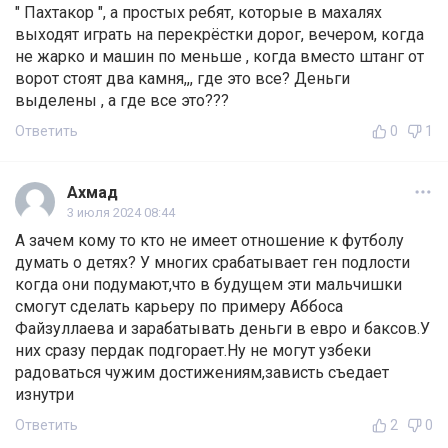
" Пахтакор ", а простых ребят, которые в махалях
выходят играть на перекрёстки дорог, вечером, когда
не жарко и машин по меньше , когда вместо штанг от
ворот стоят два камня,,, где это все? Деньги
выделены , а где все это???
Ответить
0
1
Ахмад
3 июля 2024 08:44
А зачем кому то кто не имеет отношение к футболу
думать о детях? У многих срабатывает ген подлости
когда они подумают,что в будущем эти мальчишки
смогут сделать карьеру по примеру Аббоса
Файзуллаева и зарабатывать деньги в евро и баксов.У
них сразу пердак подгорает.Ну не могут узбеки
радоваться чужим достижениям,зависть съедает
изнутри
Ответить
2
0