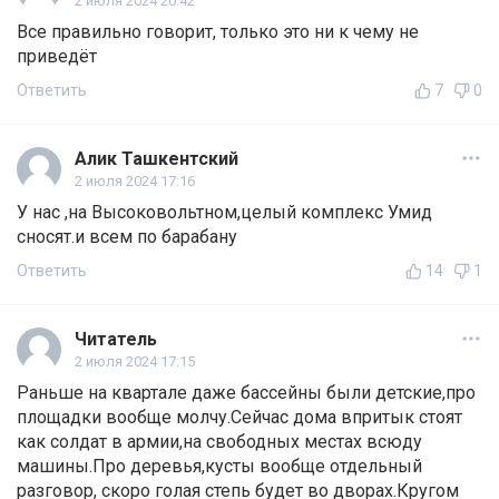
2 июля 2024 20:42
Все правильно говорит, только это ни к чему не
приведёт
Ответить
7
0
Алик Ташкентский
2 июля 2024 17:16
У нас ,на Высоковольтном,целый комплекс Умид
сносят.и всем по барабану
Ответить
14
1
Читатель
2 июля 2024 17:15
Раньше на квартале даже бассейны были детские,про
площадки вообще молчу.Сейчас дома впритык стоят
как солдат в армии,на свободных местах всюду
машины.Про деревья,кусты вообще отдельный
разговор, скоро голая степь будет во дворах.Кругом