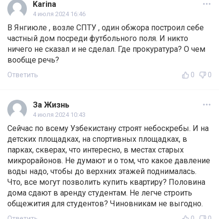
Karina
4 июля 2024 16:46
В Янгиюле , возле СПТУ , один обжора построил себе
частный дом посреди футбольного поля. И никто
ничего не сказал и не сделал. Где прокуратура? О чем
вообще речь?
Ответить
0
0
За Жизнь
4 июля 2024 10:43
Сейчас по всему Узбекистану строят небоскребы. И на
детских площадках, на спортивных площадках, в
парках, скверах, что интересно, в местах старых
микрорайонов. Не думают и о том, что какое давление
воды надо, чтобы до верхних этажей поднималась.
Что, все могут позволить купить квартиру? Половина
дома сдают в аренду студентам. Не легче строить
общежития для студентов? Чиновникам не выгодно.
Ответить
0
0