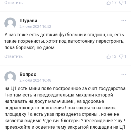
Ответить
17
1
Шурави
2 июля 2024 16:52
У нас тоже есть детский футбольный стадион, но, есть
такие похренисты, хотят под автостоянку перестроить,
пока боремся, не даём.
Ответить
13
1
Вопрос
2 июля 2024 16:48
на Ц1 есть мини поле построенное за счет государства
! но там есть и председательша махалли которой
наплевать на досуг мальчишек , на здоровье
подрастающего поколения ! она закрыла на замок
площадку ! а есть указ президента страны , но ее не
касается видимо !где вы блогеры ? телевидение ? ау !
приезжайте и осветите тему закрытой площадки на Ц1