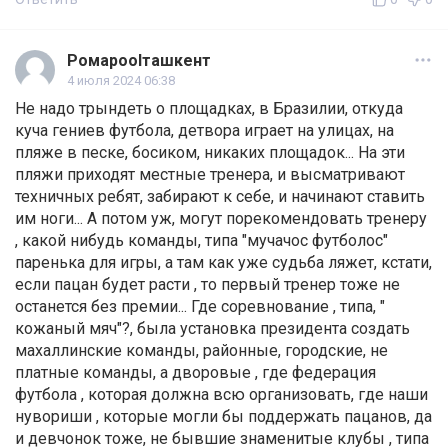
Ромаpoolташкент
4 июля 2024 06:38
Не надо трындеть о площадках, в Бразилии, откуда
куча гениев футбола, детвора играет на улицах, на
пляже в песке, босиком, никаких площадок... На эти
пляжи приходят местные тренера, и высматривают
техничных ребят, забирают к себе, и начинают ставить
им ноги... А потом уж, могут порекомендовать тренеру
, какой нибудь команды, типа "мучачос футболос"
паренька для игры, а там как уже судьба ляжет, кстати,
если пацан будет расти , то первый тренер тоже не
останется без премии... Где соревнование , типа, "
кожаный мяч"?, была установка президента создать
махаллинские команды, районные, городские, не
платные команды, а дворовые , где федерация
футбола , которая должна всю организовать, где наши
нувориши , которые могли бы поддержать пацанов, да
и девчонок тоже, не бывшие знаменитые клубы , типа