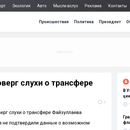
орт
Экология
Авто
Мысли вслух
Реклама
Контакты
Происшествия
Политика
Президент
О
верг слухи о трансфере
В 
цен
1
Гра
ба не подтвердили данные о возможном
фла