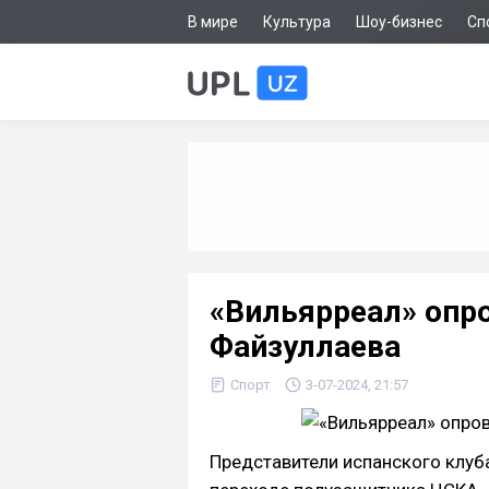
В мире
Культура
Шоу-бизнес
Сп
«Вильярреал» опро
Файзуллаева
Спорт
3-07-2024, 21:57
Представители испанского клу