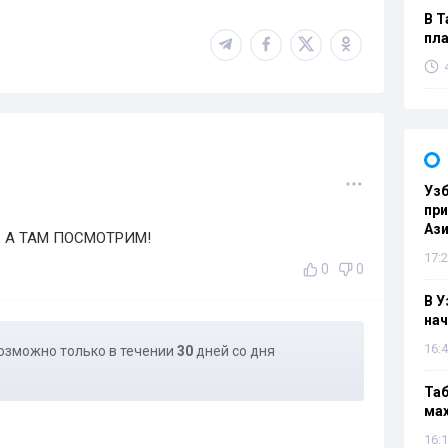
В Т
пла
Узб
пр
Ази
А. А ТАМ ПОСМОТРИМ!
17:2
0
0
В У
нач
16:4
озможно только в течении
30
дней со дня
Таб
мах
16:1