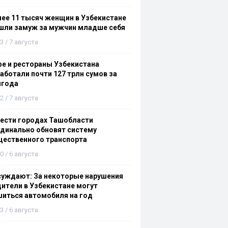
ее 11 тысяч женщин в Узбекистане
шли замуж за мужчин младше себя
3 / 7 августа
е и рестораны Узбекистана
аботали почти 127 трлн сумов за
лгода
2 / 7 августа
ести городах Ташобласти
динально обновят систему
щественного транспорта
0 / 6 августа
суждают: За некоторые нарушения
ители в Узбекистане могут
иться автомобиля на год
3 / 6 августа