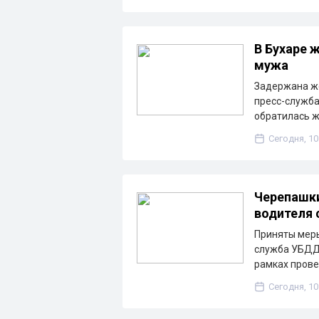
В Бухаре
мужа
Задержана же
пресс-служба
обратилась 
Сегодня, 10
Черепашки
водителя 
Приняты меры
служба УБДД 
рамках пров
Сегодня, 10