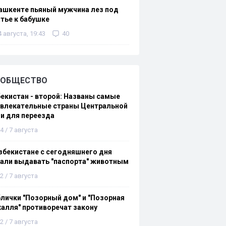
ашкенте пьяный мужчина лез под
тье к бабушке
4 августа, 19:43
40
ОБЩЕСТВО
екистан - второй: Названы самые
ивлекательные страны Центральной
и для переезда
4 / 7 августа
збекистане с сегодняшнего дня
али выдавать "паспорта" животным
2 / 7 августа
лички "Позорный дом" и "Позорная
алля" противоречат закону
2 / 7 августа