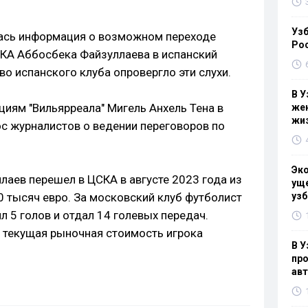
Узб
лась информация о возможном переходе
Ро
КА Аббосбека Файзуллаева в испанский
во испанского клуба опровергло эти слухи.
В У
иям "Вильярреала" Мигель Анхель Тена в
жен
жи
ос журналистов о ведении переговоров по
Эк
лаев перешел в ЦСКА в августе 2023 года из
уще
0 тысяч евро. За московский клуб футболист
узб
л 5 голов и отдал 14 голевых передач.
, текущая рыночная стоимость игрока
В У
про
ав