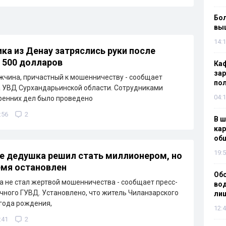
Бол
вы
14:1
ка из Денау затряслись руки после
 500 долларов
Каф
зар
чина, причастный к мошенничеству - сообщает
по
 УВД Сурхандарьинской области. Сотрудниками
04:1
ренних дел было проведено
:56
2
В ш
кар
об
19:5
е дедушка решил стать миллионером, но
емя остановлен
Об
 не стал жертвой мошенничества - сообщает пресс-
вод
чного ГУВД. Установлено, что житель Чиланзарского
лиш
 года рождения,
12:4
:41
2