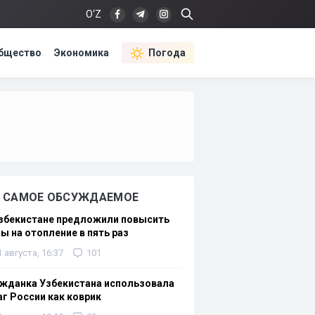
O‘Z
бщество
Экономика
Погода
САМОЕ ОБСУЖДАЕМОЕ
Узбекистане предложили повысить
ы на отопление в пять раз
1 августа, 16:37
101
жданка Узбекистана использовала
г России как коврик