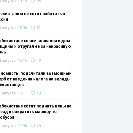
3 августа, 10:18
85
екистанцы не хотят работать в
ссии
6 августа, 15:08
52
збекистане хоким ворвался в дом
щины и отругал ее за некрасивую
знь
4 августа, 15:16
49
ономисты подсчитали возможный
рб от введения налога на вклады
екистанцев
1 августа, 16:31
48
збекистане хотят поднять цены на
езд и сократить маршруты
тобусов
1 августа, 13:08
40