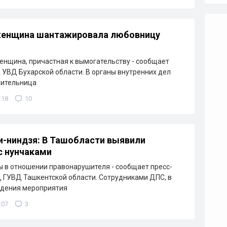
 женщина шантажировала любовницу
нщина, причастная к вымогательству - сообщает
 УВД Бухарской области. В органы внутренних дел
жительница
:18
10
-ниндзя: В Ташобласти выявили
с нунчаками
 в отношении правонарушителя - сообщает пресс-
ГУВД Ташкентской области. Сотрудниками ДПС, в
едения мероприятия
:07
3