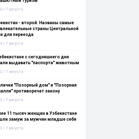
рашютный туризм
0 / 7 августа
екистан - второй: Названы самые
ивлекательные страны Центральной
и для переезда
4 / 7 августа
збекистане с сегодняшнего дня
али выдавать "паспорта" животным
2 / 7 августа
лички "Позорный дом" и "Позорная
алля" противоречат закону
2 / 7 августа
ее 11 тысяч женщин в Узбекистане
шли замуж за мужчин младше себя
3 / 7 августа