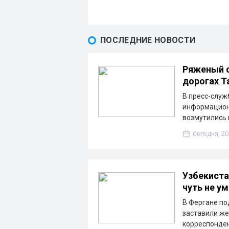
ПОСЛЕДНИЕ НОВОСТИ
Ряженый с
дорогах Т
В пресс-слу
информационн
возмутились 
Сегодня, 20
Узбекиста
чуть не у
В Фергане по
заставили же
корреспонден