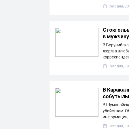
Сегодня, 20
Стокгольм
в мужчину
В Берунийско
жертва влюби
корреспонден
Сегодня, 19
В Каракал
собутыльн
В Шуманайско
убийством. О
информации, 
Сегодня, 18