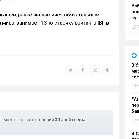
Уз
вос
гашев, ранее являвшийся обязательным
куп
 мира, занимает 13-ю строчку рейтинга IBF в
В У
мас
гос
19:2
"Уз
пер
Sa
озможно только в течении
30
дней со дня
17:5
В У