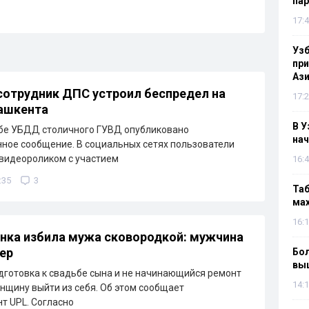
па
17:4
Узб
пр
Ази
отрудник ДПС устроил беспредел на
17:2
ашкента
В У
жбе УБДД столичного ГУВД опубликовано
нач
ое сообщение. В социальных сетях пользователи
видеороликом с участием
16:4
:35
3
Таб
мах
16:1
нка избила мужа сковородкой: мужчина
мер
Бол
вы
дготовка к свадьбе сына и не начинающийся ремонт
14:1
нщину выйти из себя. Об этом сообщает
т UPL. Согласно