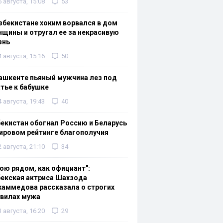
6 августа, 15:08
53
збекистане хоким ворвался в дом
щины и отругал ее за некрасивую
знь
4 августа, 15:16
50
ашкенте пьяный мужчина лез под
тье к бабушке
4 августа, 19:43
40
екистан обогнал Россию и Беларусь
ировом рейтинге благополучия
2 августа, 21:10
34
ою рядом, как официант":
екская актриса Шахзода
аммедова рассказала о строгих
авилах мужа
3 августа, 16:20
29