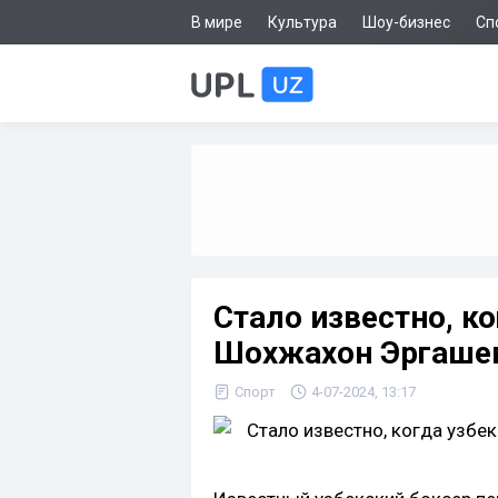
В мире
Культура
Шоу-бизнес
Сп
Стало известно, к
Шохжахон Эргашев
Спорт
4-07-2024, 13:17