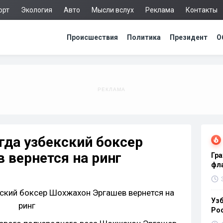
орт
Экология
Авто
Мысли вслух
Реклама
Контакты
Происшествия
Политика
Президент
О
огда узбекский боксер
 вернется на ринг
Гра
фла
Узб
Ро