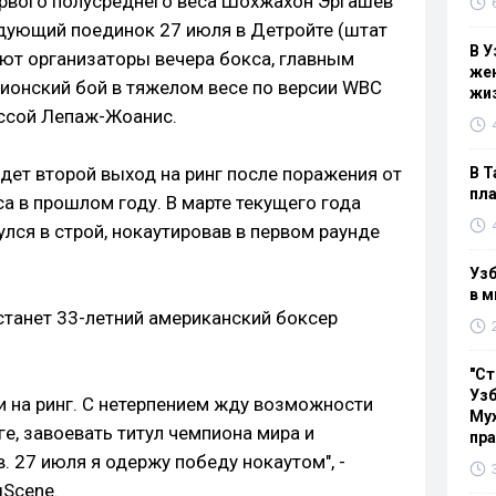
ервого полусреднего веса Шохжахон Эргашев
ледующий поединок 27 июля в Детройте (штат
В У
ют организаторы вечера бокса, главным
жен
ионский бой в тяжелом весе по версии WBC
жи
ссой Лепаж-Жоанис.
дет второй выход на ринг после поражения от
В Т
пла
а в прошлом году. В марте текущего года
лся в строй, нокаутировав в первом раунде
Узб
в м
танет 33-летний американский боксер
"Ст
Узб
и на ринг. С нетерпением жду возможности
Мух
ге, завоевать титул чемпиона мира и
пр
. 27 июля я одержу победу нокаутом", -
gScene.