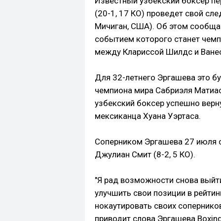
Известный узбекский боксер п
(20-1, 17 КО) проведет свой с
Мичиган, США). Об этом сообща
событием которого станет чемп
между Клариссой Шилдс и Ване
Для 32-летнего Эргашева это бу
чемпиона мира Сабриэля Матиас
узбекский боксер успешно верну
мексиканца Хуана Уэртаса.
Соперником Эргашева 27 июля с
Джулиан Смит (8-2, 5 КО).
"Я рад возможности снова выйт
улучшить свои позиции в рейтин
нокаутировать своих соперников
приводит слова Эргашева Boxin