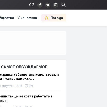
O‘Z
бщество
Экономика
Погода
САМОЕ ОБСУЖДАЕМОЕ
жданка Узбекистана использовала
г России как коврик
3 августа, 10:18
89
екистанцы не хотят работать в
ссии