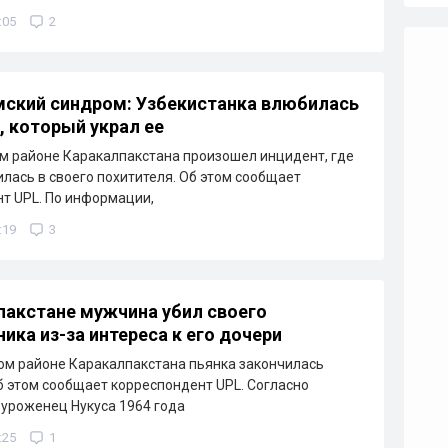
:05
2
ский синдром: Узбекистанка влюбилась
, который украл ее
м районе Каракалпакстана произошел инцидент, где
лась в своего похитителя. Об этом сообщает
т UPL. По информации,
:19
3
пакстане мужчина убил своего
ика из-за интереса к его дочери
м районе Каракалпакстана пьянка закончилась
б этом сообщает корреспондент UPL. Согласно
уроженец Нукуса 1964 года
:25
1