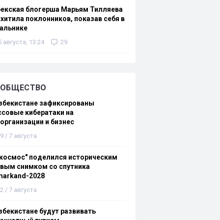
бекская блогерша Марьям Тилляева
хитила поклонников, показав себя в
альнике
5 августа, 13:24
29
ОБЩЕСТВО
збекистане зафиксированы
совые кибератаки на
организации и бизнес
9 / 7 августа
космос" поделился историческим
вым снимком со спутника
markand-2028
2 / 7 августа
збекистане будут развивать