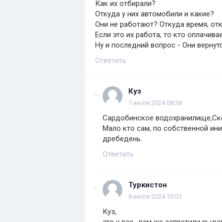
Как их отбирали?
Откуда у них автомобили и какие?
Они не работают? Откуда время, от
Если это их работа, то кто оплачива
Ну и последний вопрос - Они вернут
Ответить
Куз
7 июля 2024 08:38
Сардобинское водохранилище,Скор
Мало кто сам, по собственной ин
дребедень.
Ответить
Туркистон
8 июля 2024 10:01
Куз,