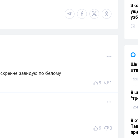
Эк
уще
узб
Шко
отп
 искренне завидую по белому
15:0
9
1
В ш
"тр
12:4
В о
Таш
9
0
пр