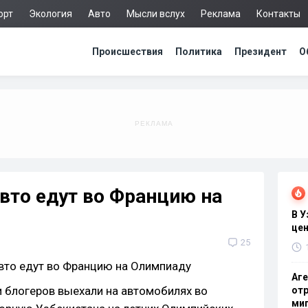
орт
Экология
Авто
Мысли вслух
Реклама
Контакты
Происшествия
Политика
Президент
О
вто едут во Францию на
В 
цен
25
Аге
и блогеров выехали на автомобилях во
отр
миг