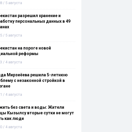
8 / 5 августа
екистан разрешил хранение и
аботку персональных данных в 49
анах
5 / 5 августа
екистан на пороге новой
циальной реформы
3 / 4 августа
ида Мирзиёева решила 5-летнюю
блему с незаконной стройкой в
ргане
1 / 4 августа
ить без света и воды: Жители
цы Кызылсу вторые сутки не могут
ть как люди
0 / 4 августа