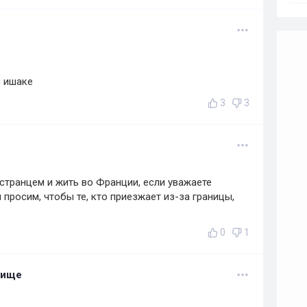
в ишаке
3
3
странцем и жить во Франции, если уважаете
 просим, чтобы те, кто приезжает из-за границы,
0
1
лище