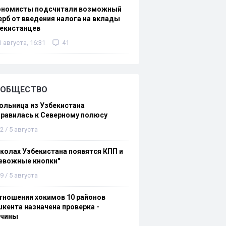
ономисты подсчитали возможный
рб от введения налога на вклады
екистанцев
1 августа, 16:31
41
ОБЩЕСТВО
льница из Узбекистана
равилась к Северному полюсу
2 / 5 августа
колах Узбекистана появятся КПП и
евожные кнопки"
9 / 5 августа
тношении хокимов 10 районов
кента назначена проверка -
ичины