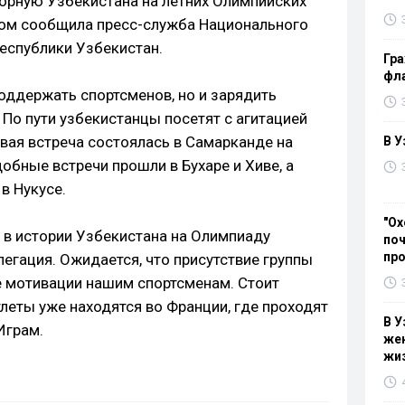
орную Узбекистана на летних Олимпийских
этом сообщила пресс-служба Национального
еспублики Узбекистан.
Гра
фла
оддержать спортсменов, но и зарядить
По пути узбекистанцы посетят с агитацией
вая встреча состоялась в Самарканде на
В У
обные встречи прошли в Бухаре и Хиве, а
в Нукусе.
"Ох
е в истории Узбекистана на Олимпиаду
поч
пр
егация. Ожидается, что присутствие группы
 мотивации нашим спортсменам. Стоит
тлеты уже находятся во Франции, где проходят
В У
Играм.
жен
жи