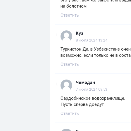
это у вас . вам же запретили выд
на болотном
Ответить
Куз
8 июля 2024 13:24
Туркистон Да, в Узбекистане очен
возможно, если только не в соста
Ответить
Чемодан
7 июля 2024 09:53
Сардобинское водохранилище,
Пусть сперва доедут
Ответить