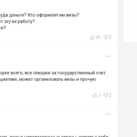
куда деньги? Кто оформлял им визы?
ет эту их работу?
ся?
20
3
ее всего, все плюшки за государственный счёт.
ициативе, может организовать визы и прочую
7
2