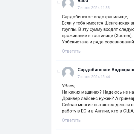
Вася
7 июля 2024 11:33
Сардобинское водохранилище,
Если у тебя имеется Шенгенская ви
группы. В эту сумму входят следу
проживание в гостинице (Хостел)
Узбекистана и ряда соревнований,
Ответить
Сардобинское Водохра
7 июля 2024 13:44
УВася,
На каких машинах? Надеюсь не на
Драйвер лайсенс нужен? А гринеа
Сейчас многие пытаются деньги со
работу в ЕС и в Англии, кто в США
Ответить