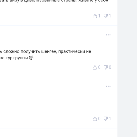
авать визу в цивилизованные страны. живите у себя
1
1
ь сложно получить шенген, практически не
ве тур.группы.🤣
0
0
0
1