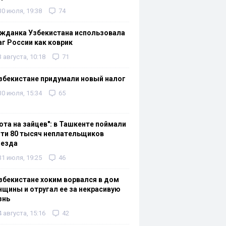
30 июля, 19:38
74
жданка Узбекистана использовала
г России как коврик
3 августа, 10:18
71
збекистане придумали новый налог
30 июля, 15:34
65
ота на зайцев": в Ташкенте поймали
ти 80 тысяч неплательщиков
оезда
31 июля, 19:25
46
збекистане хоким ворвался в дом
щины и отругал ее за некрасивую
знь
4 августа, 15:16
42