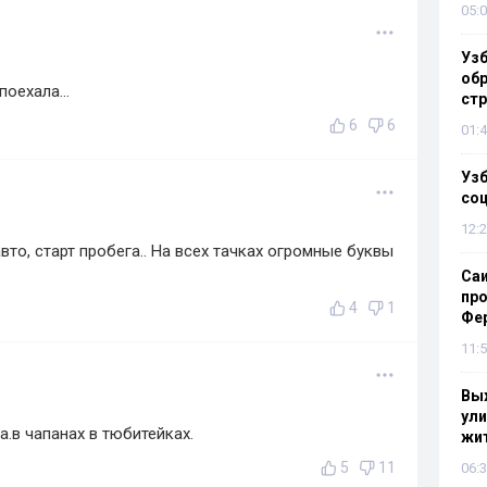
05:0
Узб
обр
оехала...
стр
6
6
01:4
Узб
со
12:2
вто, старт пробега.. На всех тачках огромные буквы
Са
про
4
1
Фе
11:5
Выж
ули
а.в чапанах в тюбитейках.
жи
5
11
06:3