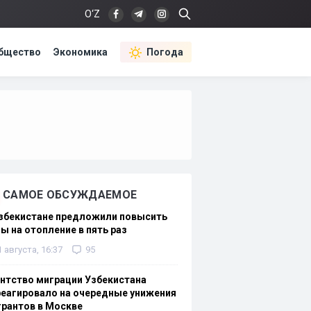
O‘Z
бщество
Экономика
Погода
САМОЕ ОБСУЖДАЕМОЕ
Узбекистане предложили повысить
ы на отопление в пять раз
1 августа, 16:37
95
нтство миграции Узбекистана
еагировало на очередные унижения
рантов в Москве