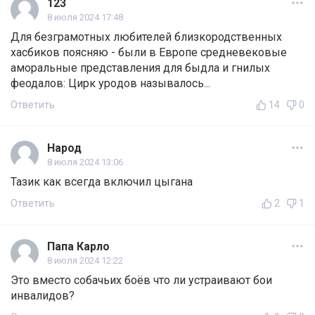
123
8 июля 2024 17:48
Для безграмотных любителей близкородственных
хасбиков поясняю - были в Европе средневековые
аморальные представления для быдла и гнилых
феодалов: Цирк уpoдов называлось...
Ответить
14
0
Народ
8 июля 2024 13:06
Тазик как всегда включил цыгана
Ответить
2
1
Папа Карло
8 июля 2024 12:22
Это вместо собачьих боёв что ли устраивают бои
инвалидов?