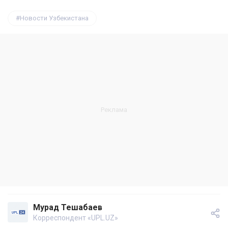
Новости Узбекистана
Мурад Тешабаев
Корреспондент «UPL.UZ»