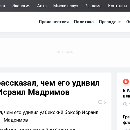
орт
Экология
Авто
Мысли вслух
Реклама
Контакты
Происшествия
Политика
Президент
О
ассказал, чем его удивил
 Исраил Мадримов
В 
цен
5
Гра
фла