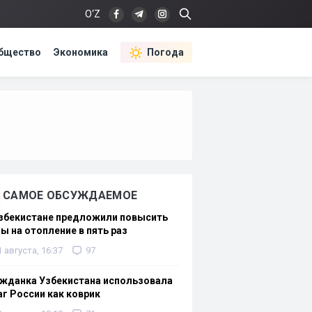
O‘Z
бщество
Экономика
Погода
САМОЕ ОБСУЖДАЕМОЕ
Узбекистане предложили повысить
ы на отопление в пять раз
1 августа, 16:37
97
жданка Узбекистана использовала
г России как коврик