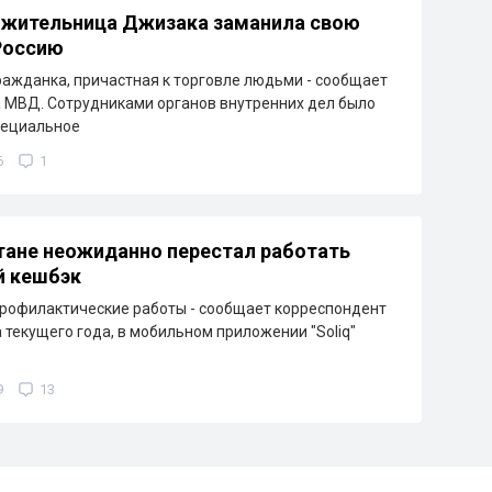
 жительница Джизака заманила свою
Россию
ажданка, причастная к торговле людьми - сообщает
 МВД. Сотрудниками органов внутренних дел было
пециальное
6
1
тане неожиданно перестал работать
й кешбэк
рофилактические работы - сообщает корреспондент
а текущего года, в мобильном приложении "Soliq"
9
13