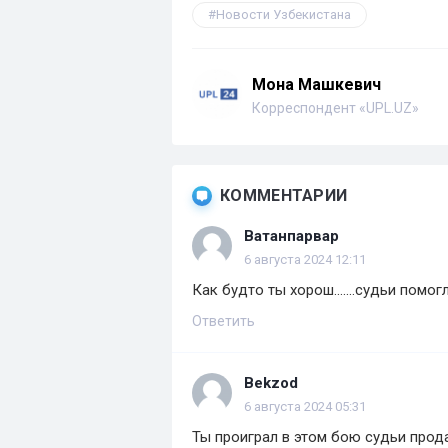
Новости Узбекистана
Мона Машкевич
Корреспондент «UPL.UZ»
КОММЕНТАРИИ
Ватанпарвар
6 августа 2024 12:11
Как будто ты хорош.......судьи помог
Ответить
Bekzod
6 августа 2024 05:31
Ты проиграл в этом бою судьи прод