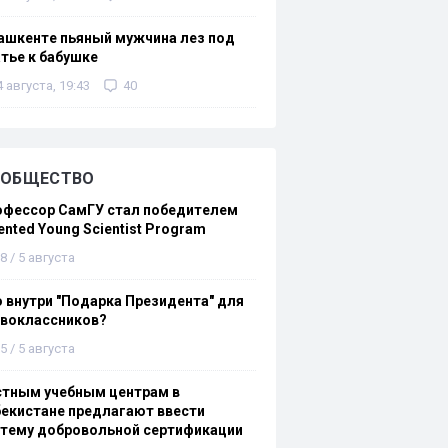
ашкенте пьяный мужчина лез под
тье к бабушке
4 августа, 19:43
40
ОБЩЕСТВО
офессор СамГУ стал победителем
ented Young Scientist Program
8 / 5 августа
 внутри "Подарка Президента" для
рвоклассников?
5 / 5 августа
стным учебным центрам в
екистане предлагают ввести
стему добровольной сертификации