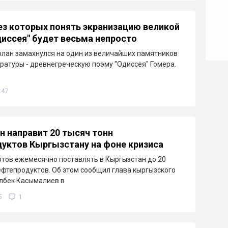
ез которых понять экранизацию великой
иссея" будет весьма непросто
лан замахнулся на один из величайших памятников
ратуры - древнегреческую поэму "Одиссея" Гомера.
:47
н направит 20 тысяч тонн
уктов Кыргызстану на фоне кризиса
отов ежемесячно поставлять в Кыргызстан до 20
ефтепродуктов. Об этом сообщил глава кыргызского
лбек Касымалиев в
5
1