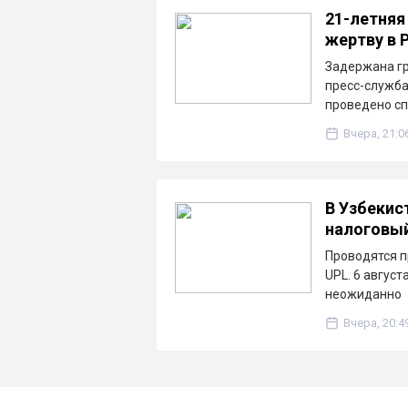
21-летняя
жертву в 
Задержана гр
пресс-служба
проведено с
Вчера, 21:0
В Узбекис
налоговы
Проводятся п
UPL. 6 август
неожиданно
Вчера, 20:4