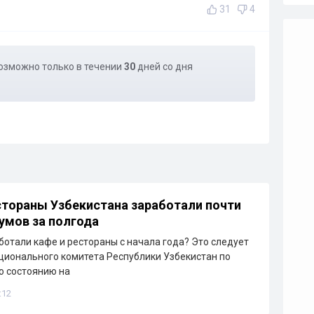
31
4
озможно только в течении
30
дней со дня
стораны Узбекистана заработали почти
сумов за полгода
ботали кафе и рестораны с начала года? Это следует
ционального комитета Республики Узбекистан по
По состоянию на
:12