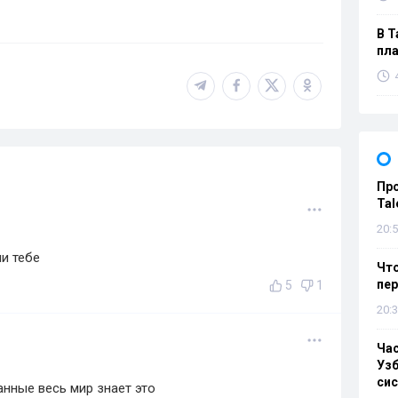
В Т
пла
Пр
Tal
20:5
ли тебе
Что
пе
5
1
20:3
Ча
Узб
си
анные весь мир знает это