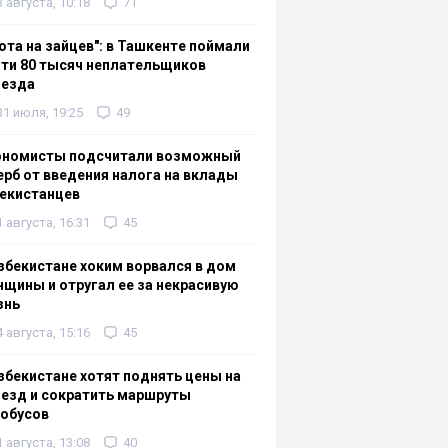
3 августа, 10:18
71
ота на зайцев": в Ташкенте поймали
ти 80 тысяч неплательщиков
оезда
31 июля, 19:25
49
ономисты подсчитали возможный
рб от введения налога на вклады
екистанцев
1 августа, 16:31
45
збекистане хоким ворвался в дом
щины и отругал ее за некрасивую
знь
4 августа, 15:16
45
збекистане хотят поднять цены на
езд и сократить маршруты
тобусов
1 августа, 13:08
40