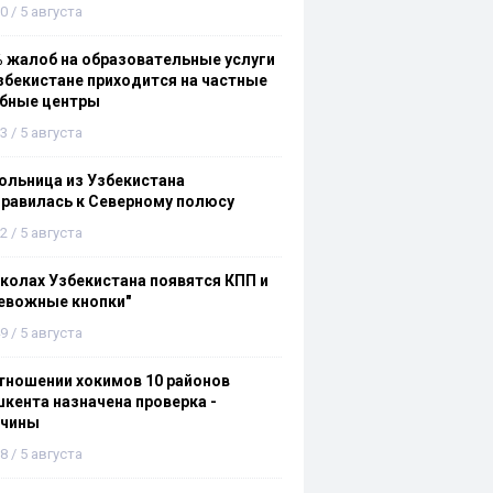
0 / 5 августа
 жалоб на образовательные услуги
збекистане приходится на частные
ебные центры
3 / 5 августа
льница из Узбекистана
равилась к Северному полюсу
2 / 5 августа
колах Узбекистана появятся КПП и
евожные кнопки"
9 / 5 августа
тношении хокимов 10 районов
кента назначена проверка -
ичины
8 / 5 августа