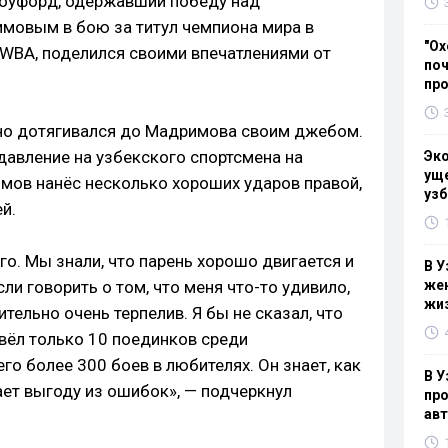
роуфорд, одержавший победу над
мовым в бою за титул чемпиона мира в
"Ох
 WBA, поделился своими впечатлениями от
поч
пр
нно дотягивался до Мадримова своим джебом.
давление на узбекского спортсмена на
Эк
уще
имов нанёс несколько хороших ударов правой,
узб
й.
го. Мы знали, что парень хорошо двигается и
В У
сли говорить о том, что меня что-то удивило,
жен
жи
ительно очень терпелив. Я бы не сказал, что
овёл только 10 поединков среди
го более 300 боев в любителях. Он знает, как
В У
ает выгоду из ошибок», — подчеркнул
про
ав