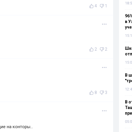
18:5
4
1
96%
в У
уч
15:1
Шко
2
2
отп
15:0
В ш
"тр
12:4
8
3
В о
Таш
пр
05:0
ие на конторы...