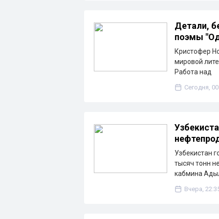
Детали, б
поэмы "Од
Кристофер Но
мировой лите
Работа над
Сегодня, 00
Узбекиста
нефтепрод
Узбекистан г
тысяч тонн н
кабмина Ады
Вчера, 22:3