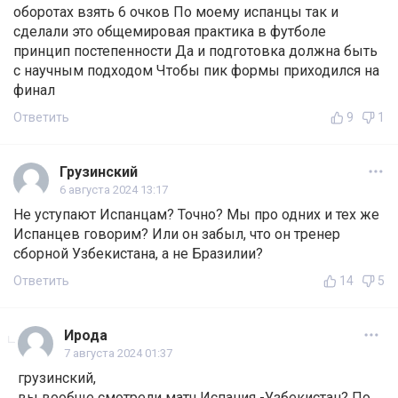
оборотах взять 6 очков По моему испанцы так и
сделали это общемировая практика в футболе
принцип постепенности Да и подготовка должна быть
с научным подходом Чтобы пик формы приходился на
финал
Ответить
9
1
Грузинский
6 августа 2024 13:17
Не уступают Испанцам? Точно? Мы про одних и тех же
Испанцев говорим? Или он забыл, что он тренер
сборной Узбекистана, а не Бразилии?
Ответить
14
5
Ирода
7 августа 2024 01:37
грузинский,
вы вообще смотрели матч Испания -Узбекистан? По