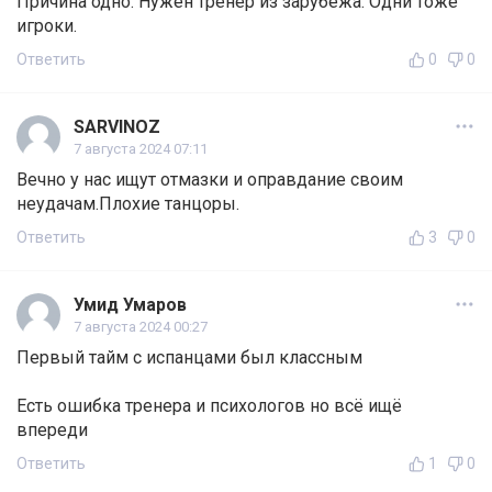
Причина одно. Нужен тренер из зарубежа. Одни тоже
игроки.
Ответить
0
0
SARVINOZ
7 августа 2024 07:11
Вечно у нас ищут отмазки и оправдание своим
неудачам.Плохие танцоры.
Ответить
3
0
Умид Умаров
7 августа 2024 00:27
Первый тайм с испанцами был классным
Есть ошибка тренера и психологов но всё ищё
впереди
Ответить
1
0