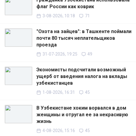
флаг России как коврик
3-08-2026, 10:18
71
"Охота на зайцев": в Ташкенте поймали
почти 80 тысяч неплательщиков
проезда
31-07-2026, 19:25
49
Экономисты подсчитали возможный
ущерб от введения налога на вклады
узбекистанцев
1-08-2026, 16:31
45
В Узбекистане хоким ворвался в дом
женщины и отругал ее за некрасивую
жизнь
4-08-2026, 15:16
45