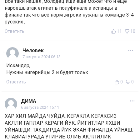
Всё таки нашёл ,молодец ищи ещё может что и ещё
нароешь,атак египет в полуфинале а испанцы в
финале так что всё норм ,игроки нужны в команде 3-4
русских ,
Ответить
11
10
Человек
7 августа 2024 06:13
Искандер,
Нужны нигерийцы 2 и будет тольк
Ответить
0
0
ДИМА
6 августа 2024 15:11
ХАР ХИЛ МАЙДА ЧУЙДА, КЕРАКЛА КЕРАКСИЗ
АКЛЛИ ГАПЛАР КЕРАГИ ЙУК. ЙИГИТЛАР ЯХШИ
УЙНАШДИ. ТАКДИРДА ЙУК ЭКАН ФИНАЛДА УЙНАШ.
КЛАВИАТУРАДА УТИРИБ ОЛИБ АКЛЛИЛИК