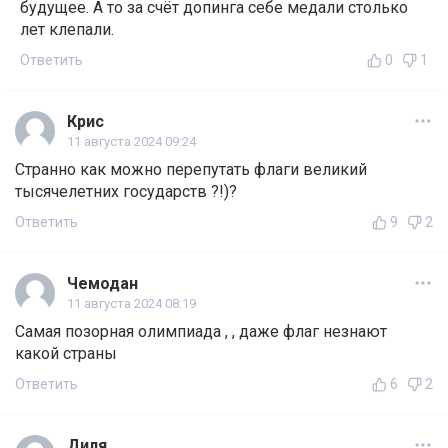
будущее. А то за счёт допинга себе медали столько
лет клепали.
Ответить
0
1
Крис
11 августа 2024 09:24
Странно как можно перепутать флаги великий
тысячелетних государств ?!)?
Ответить
9
2
Чемодан
11 августа 2024 08:19
Самая позорная олимпиада , , даже флаг незнают
какой страны
Ответить
6
2
Диля