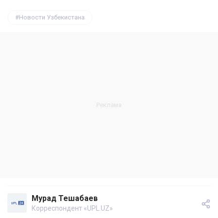
Новости Узбекистана
Мурад Тешабаев
Корреспондент «UPL.UZ»