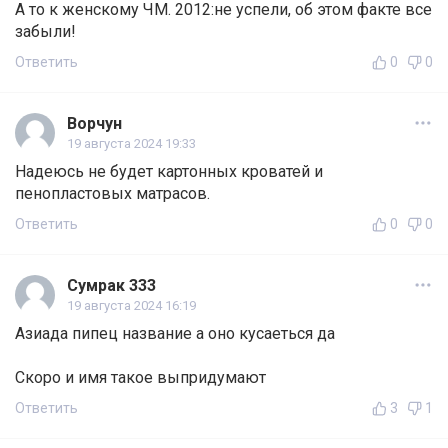
А то к женскому ЧМ. 2012:не успели, об этом факте все
забыли!
Ответить
0
0
Ворчун
19 августа 2024 19:33
Надеюсь не будет картонных кроватей и
пенопластовых матрасов.
Ответить
0
0
Сумрак 333
19 августа 2024 16:19
Азиада пипец название а оно кусаеться да
Скоро и имя такое выпридумают
Ответить
3
1